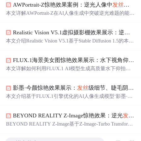
AWPortrait-Z惊艳效果案例：逆光人像中
发丝
透光
与
本文详解AWPortrait-Z在AI人像生成中突破逆光难题的能
力，重点阐述其
发丝
透光
与面部立体感的实现机制：依托
Z-Image底模与LoRA微调，结合高频细节增强、动态高光
Realistic Vision V5.1虚拟摄影棚效果展示：逆光
发
映射及Alpha通道融合实现逼真
发丝
透光
；通过结构优先建
模与局部对比度控制提升面部三维真实性。涵盖参数调控
本文介绍Realistic Vision V5.1基于Stable Diffusion 1.5的本地
策略、避坑要点及可复现三步工作流。
化AI人像生成工具，重点实现逆光下
发丝
透光
与皮肤次表
面散射（SSS）两大物理渲染效果。通过模型架构优化，
FLUX.1海景美女图惊艳效果展示：水下视角仰拍+阳光折射+
在普通GPU设备上稳定生成具备单反级光影过渡、毛发细
节及皮肤质感的写实人像，并支持多档显存适配与异常恢
本文详解如何利用FLUX.1 AI模型生成高质量水下仰拍海
复机制。
景人像，涵盖核心物理效果建模（光线折射、
发丝
透光
、
水面波纹）、提示词工程（视角/光线/物理/画质四维关键
影墨·今颜惊艳效果展示：
发丝
级细节、睫毛阴影、耳垂
词组合）、关键参数配置（1024×1024分辨率、25步、CFG
=3.5）及常见问题解决策略，突出AI对光学规律与水下透
本文介绍基于FLUX.1引擎优化的AI人像生成模型‘影墨·今
视的真实模拟能力。
颜’，聚焦其在
发丝
级细节重建、微光影建模（如睫毛阴
影、耳垂
透光
）及东方美学风格迁移方面的突破。该模型
BEYOND REALITY Z-Image惊艳效果：逆光
发丝
透
深度融合小红书真实质感审美与先进扩散架构，在皮肤纹
理、光照物理仿真、低饱和色彩控制等方面显著提升人像
BEYOND REALITY Z-Image基于Z-Image-Turbo Transforme
真实性与艺术表现力，适用于高端时尚数字内容创作。
r架构，实现逆光
发丝
透光
、面部柔焦与背景虚化三重叠加
效果。其核心技术包括BF16高精度推理、深度感知语义分