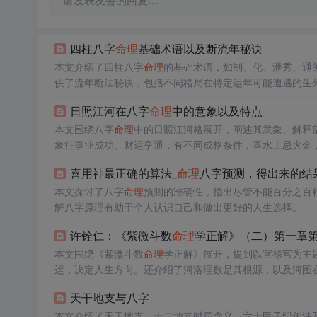
请发表友善的回复…
四柱八字
命理
基础术语以及断流年秘诀
本文介绍了四柱八字
命理
的基础术语，如制、化、泄秀、通
供了流年断法秘诀，包括不同格局在特定运年可能遭遇的生
日照江河在八字
命理
中的意象以及特点
本文围绕八字
命理
中的日照江河格展开，阐述其意象、解释
象征事业成功、财运亨通，有不同成格条件，喜水土忌火金
喜用神最正确的算法_
命理
八字预测，得出来的结
本文探讨了八字
命理
预测的准确性，指出尽管不能百分之百
解八字原理有助于个人认识自己和做出更好的人生选择。
许铨仁：《紫微斗数
命理
学正解》（二）第一章
本文围绕《紫微斗数
命理
学正解》展开，提到以官禄宫为主
运，决定人生方向。还介绍了河洛理数是其根源，以及河图
天干地支与八字
本文介绍了天干地支、十二地支时辰含义、六十甲子纪年法