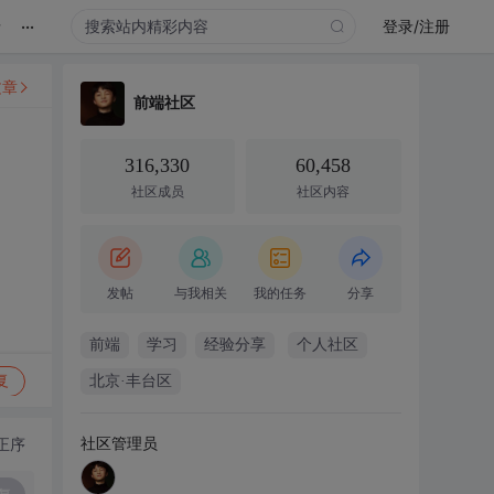
...
录
登录/注册
文章
前端社区
316,330
60,458
社区成员
社区内容
发帖
与我相关
我的任务
分享
前端
学习
经验分享
个人社区
复
北京·丰台区
社区管理员
正序