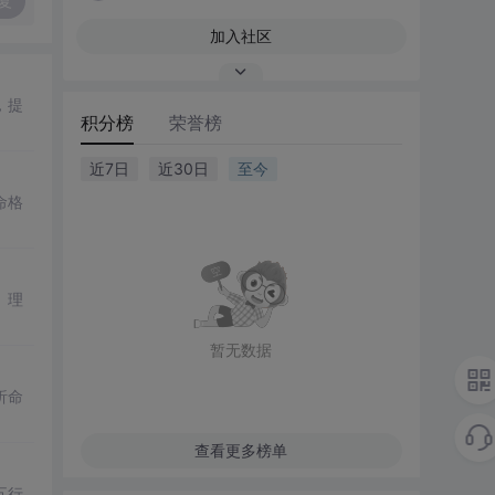
复
加入社区
，提
积分榜
荣誉榜
近7日
近30日
至今
命格
。理
暂无数据
析命
查看更多榜单
五行