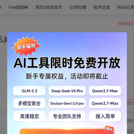
N
Vue技能树
简历/就业指导
立码吐槽
技术交流
BUG记
用AI写
么好看
转发到动态
举报
写回
切换为时间