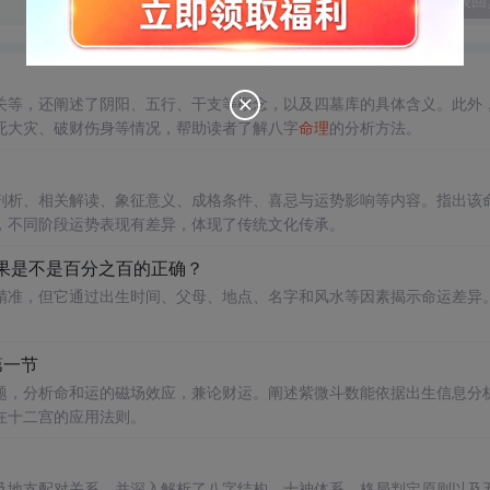
发表回
关等，还阐述了阴阳、五行、干支等概念，以及四墓库的具体含义。此外
死大灾、破财伤身等情况，帮助读者了解八字
命理
的分析方法。
剖析、相关解读、象征意义、成格条件、喜忌与运势影响等内容。指出该
，不同阶段运势表现有差异，体现了传统文化传承。
果是不是百分之百的正确？
精准，但它通过出生时间、父母、地点、名字和风水等因素揭示命运差异
第一节
题，分析命和运的磁场效应，兼论财运。阐述紫微斗数能依据出生信息分
在十二宫的应用法则。
及地支配对关系，并深入解析了八字结构、十神体系、格局判定原则以及