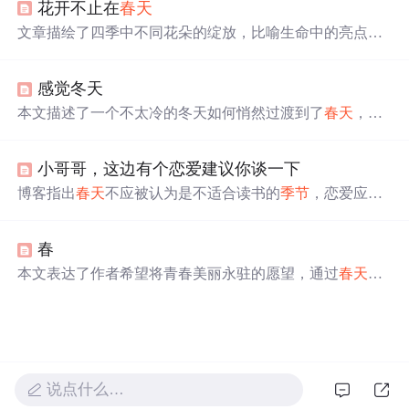
花开不止在
春天
极向上的心态，坚信通过努力可以克服一切障碍。
文章描绘了四季中不同花朵的绽放，比喻生命中的亮点不
局限于某一时刻。即使
春天
过去，仍有夏荷、秋菊和冬梅
各自展现美丽。同样，人的生命中也有许多闪光时刻，即
感觉冬天
使一时的光芒消退，也能找到新的亮点，生命因此而充满
惊喜。文章以梅花的坚韧精神为引，强调每个
季节
都有其
本文描述了一个不太冷的冬天如何悄然过渡到了
春天
，作
独特的美，每个生命都有闪光之处。
者通过个人经历表达了对于
季节
更替的感受，并借此探讨
了生活中喜悦与痛苦并存的主题。
小哥哥，这边有个恋爱建议你谈一下
博客指出
春天
不应被认为是不适合读书的
季节
，恋爱应让
人努力变好，学习能让自己变得更好。同时介绍了
春天
女
神的祝福活动，包括实验豆换优惠券，以及楼+的Python实
春
战、机器学习实战、数据分析与挖掘等课程的优惠价格。
本文表达了作者希望将青春美丽永驻的愿望，通过
春天
这
一美好
季节
的象征，寄托了对岁月静好、容颜不老的美好
向往。
说点什么…