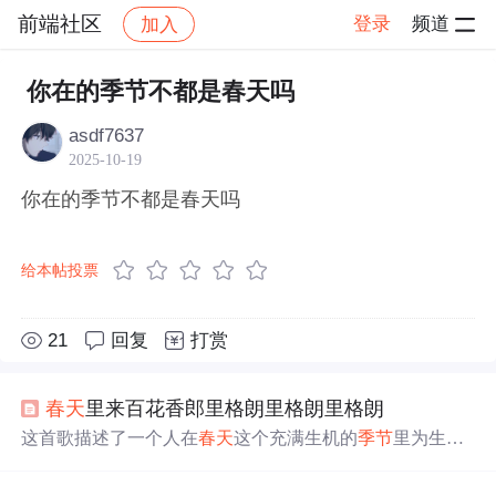
前端社区
登录
频道
加入
帖子详情
社区
前端社区
感慨
你在的季节不都是春天吗
asdf7637
2025-10-19
你在的季节不都是春天吗
给本帖投票
21
回复
打赏
春天
里来百花香郎里格朗里格朗里格朗
这首歌描述了一个人在
春天
这个充满生机的
季节
里为生活
奔波的故事。主人公为了基本的生活需求而辛苦劳作，即
使身着破旧衣裳也不放弃希望。在困难面前，他保持着积