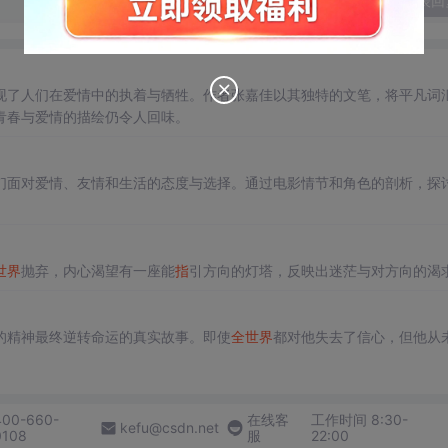
发表回
现了人们在爱情中的执着与牺牲。作者张嘉佳以其独特的文笔，将平凡词
青春与爱情的描绘仍令人回味。
们面对爱情、友情和生活的态度与选择。通过电影情节和角色的剖析，探
世界
抛弃，内心渴望有一座能
指
引方向的灯塔，反映出迷茫与对方向的渴
！
的精神最终逆转命运的真实故事。即使
全世界
都对他失去了信心，但他从
400-660-
在线客
工作时间 8:30-
kefu@csdn.net
0108
服
22:00