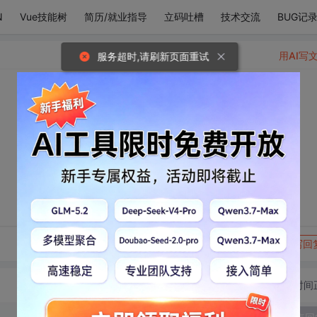
N
Vue技能树
简历/就业指导
立码吐槽
技术交流
BUG记
用AI写
服务超时,请刷新页面重试
转发到动态
举报
写回
切换为时间