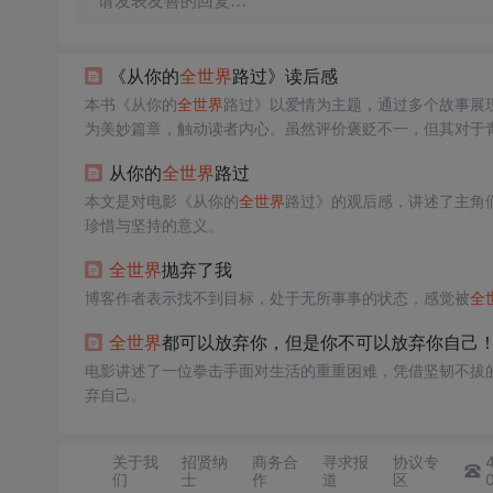
请发表友善的回复…
《从你的
全世界
路过》读后感
本书《从你的
全世界
路过》以爱情为主题，通过多个故事展
为美妙篇章，触动读者内心。虽然评价褒贬不一，但其对于
从你的
全世界
路过
本文是对电影《从你的
全世界
路过》的观后感，讲述了主角
珍惜与坚持的意义。
全世界
抛弃了我
博客作者表示找不到目标，处于无所事事的状态，感觉被
全
全世界
都可以放弃你，但是你不可以放弃你自己
电影讲述了一位拳击手面对生活的重重困难，凭借坚韧不拔
弃自己。
关于我
招贤纳
商务合
寻求报
协议专
们
士
作
道
区