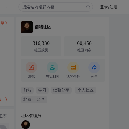
...
录
登录/注册
文章
前端社区
316,330
60,458
社区成员
社区内容
发帖
与我相关
我的任务
分享
前端
学习
经验分享
个人社区
复
北京·丰台区
社区管理员
正序