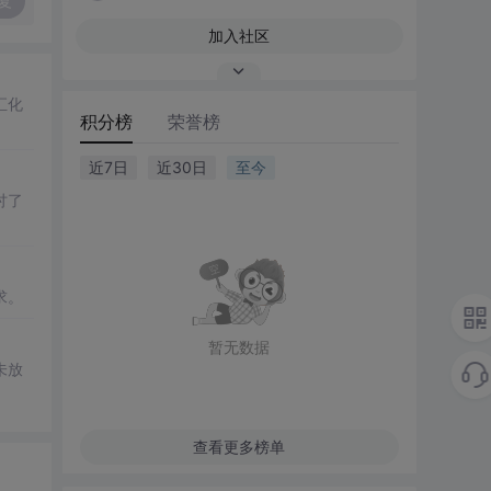
复
加入社区
汇化
积分榜
荣誉榜
近7日
近30日
至今
讨了
求。
暂无数据
未放
查看更多榜单