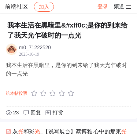
前端社区
登录
频道
加入
帖子详情
社区
前端社区
感慨
我本生活在黑暗里&#xff0c;是你的到来给
了我天光乍破时的一点光
m0_71222520
2025-10-19
我本生活在黑暗里，是你的到来给了我天光乍破时
的一点光
给本帖投票
23
回复
打赏
灰
光
和彩
光
_【说写展台】蔡博雅|心中的那束
光