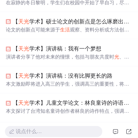
在寂静的冬日黎明，学生们在校园中开始了早自习，尽管
重复的知识让人感到枯燥，但群体的读书声带来共鸣，使
无趣的日子有了不同。随着
天
光
渐亮，那些在
黑暗
中努力
【
天
光
学术】硕士论文的创新点是怎么琢磨出来的，你知道吗？
的时刻被照亮，赋予了
生活
意义。这不仅是日复一日的重
复，更是为了未来的希望和成长付出的努力。
论文的创新点可能来源于
生活
观察、资料分析或方法创
新。资料创新是使用新颖的数据，观点创新是提出独特见
解，方法创新是采用新研究方法或跨学科对比。硕士论文
【
天
光
学术】演讲稿：我有一个梦想
创新点的写作可以通过整理文献、深入研究术语、多角度
思考和比较分析来实现。创新点不是凭空捏造，而是研究
演讲者分享了他对未来的憧憬，包括与朋友共度时
光
、保
过程中的自然发现。
持真诚友谊、追求内心平静和充实
生活
的梦想。强调梦想
不是口号，而是实际行动，鼓励听众勇往直前。
【
天
光
学术】演讲稿：没有比脚更长的路
本文激励即将进入高三的学生，强调高三的重要性，将其
视为人生奋斗的关键时期。文章呼吁学生珍惜时间，拼搏
进取，将高三
生活
作为美好回忆，体验奋斗的乐趣。通过
【
天
光
学术】儿童文学论文：林良童诗的诗语的浅白简约及意境之美（节选）
比喻和励志故事，鼓励学生面对挑战，超越自我，实现人
生价值。
本文探讨了台湾知名童诗创作者林良的诗作特点，强调其
语言浅白、意象
生活
化、情感纯真的质朴之美，展示了林
良如何用儿童视角诠释世界，及其作品对儿童情感的触
动。
说点什么…