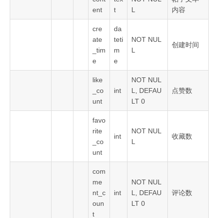
ent
t
L
内容
cre
da
ate
teti
NOT NUL
创建时间
_tim
m
L
e
e
like
NOT NUL
_co
int
L, DEFAU
点赞数
unt
LT 0
favo
rite
NOT NUL
int
收藏数
_co
L
unt
com
me
NOT NUL
nt_c
int
L, DEFAU
评论数
oun
LT 0
t