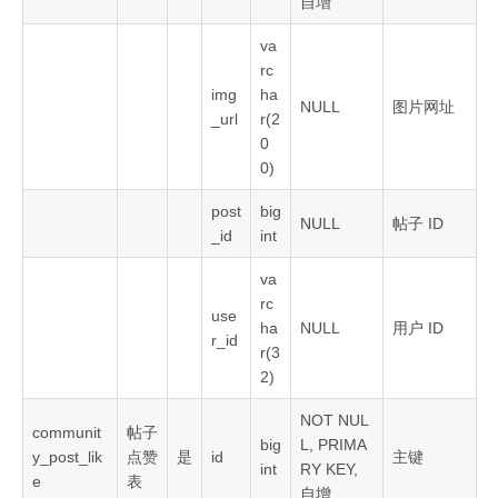
自增
va
rc
img
ha
NULL
图片网址
_url
r(2
0
0)
post
big
NULL
帖子 ID
_id
int
va
rc
use
ha
NULL
用户 ID
r_id
r(3
2)
NOT NUL
communit
帖子
big
L, PRIMA
y_post_lik
点赞
是
id
主键
int
RY KEY,
e
表
自增