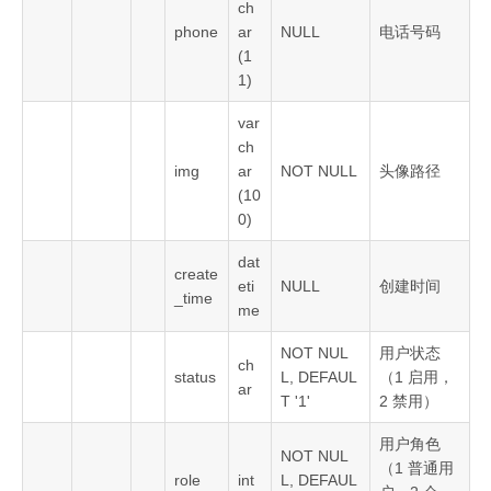
ch
phone
ar
NULL
电话号码
(1
1)
var
ch
img
ar
NOT NULL
头像路径
(10
0)
dat
create
eti
NULL
创建时间
_time
me
NOT NUL
用户状态
ch
status
L, DEFAUL
（1 启用，
ar
T '1'
2 禁用）
用户角色
NOT NUL
（1 普通用
role
int
L, DEFAUL