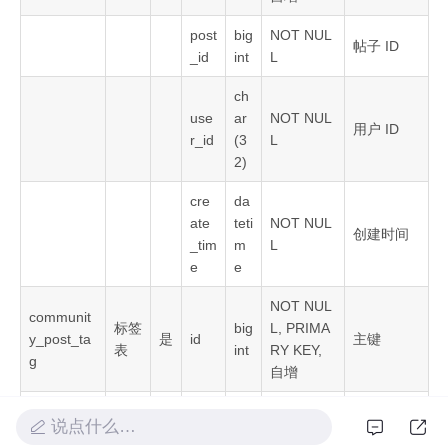
post
big
NOT NUL
帖子 ID
_id
int
L
ch
use
ar
NOT NUL
用户 ID
r_id
(3
L
2)
cre
da
ate
teti
NOT NUL
创建时间
_tim
m
L
e
e
NOT NUL
communit
标签
big
L, PRIMA
y_post_ta
是
id
主键
表
int
RY KEY,
g
自增
va
说点什么…
rc
NOT NUL
na