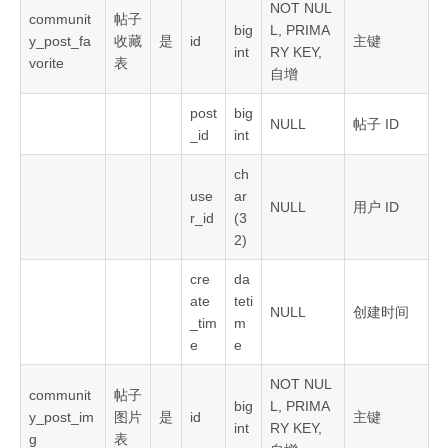
NOT NUL
communit
帖子
big
L, PRIMA
y_post_fa
收藏
是
id
主键
int
RY KEY,
vorite
表
自增
post
big
NULL
帖子 ID
_id
int
ch
use
ar
NULL
用户 ID
r_id
(3
2)
cre
da
ate
teti
NULL
创建时间
_tim
m
e
e
NOT NUL
communit
帖子
big
L, PRIMA
y_post_im
图片
是
id
主键
int
RY KEY,
g
表