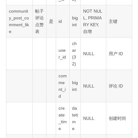
communit
帖子
NOT NUL
y_post_co
评论
big
L, PRIMA
是
id
主键
mment_lik
点赞
int
RY KEY,
e
表
自增
ch
use
ar
NULL
用户 ID
r_id
(3
2)
com
me
big
NULL
评论 ID
nt_i
int
d
cre
da
ate
teti
NULL
创建时间
_tim
m
e
e