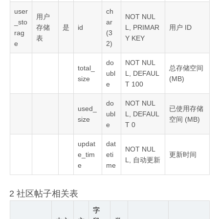
user
ch
用户
NOT NUL
_sto
ar
存储
是
id
L, PRIMAR
用户 ID
rag
(3
表
Y KEY
e
2)
do
NOT NUL
total_
总存储空间
ubl
L, DEFAUL
size
(MB)
e
T 100
do
NOT NUL
used_
已使用存储
ubl
L, DEFAUL
size
空间 (MB)
e
T 0
updat
dat
NOT NUL
e_tim
eti
更新时间
L, 自动更新
e
me
2 社区帖子相关表
字