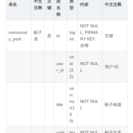
中文
主
段
类
表名
约束
中文注释
注释
键
名
型
称
NOT NUL
communit
帖子
big
L, PRIMA
是
id
主键
y_post
表
int
RY KEY,
自增
ch
use
ar
NOT NUL
用户 ID
r_id
(3
L
2)
va
rc
ha
NOT NUL
title
帖子标题
r(1
L
0
0)
cont
tex
NOT NUL
帖子文本