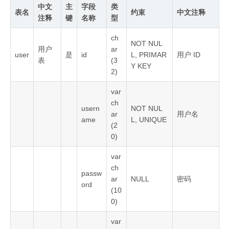
中文
主
字段
类
表名
约束
中文注释
注释
键
名称
型
ch
NOT NUL
用户
ar
user
是
id
L, PRIMAR
用户 ID
表
(3
Y KEY
2)
var
ch
usern
NOT NUL
ar
用户名
ame
L, UNIQUE
(2
0)
var
ch
passw
ar
NULL
密码
ord
(10
0)
var