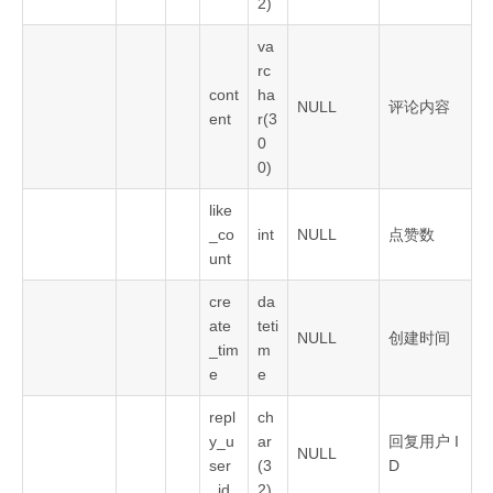
2)
va
rc
cont
ha
NULL
评论内容
ent
r(3
0
0)
like
_co
int
NULL
点赞数
unt
cre
da
ate
teti
NULL
创建时间
_tim
m
e
e
repl
ch
y_u
ar
回复用户 I
NULL
ser
(3
D
_id
2)