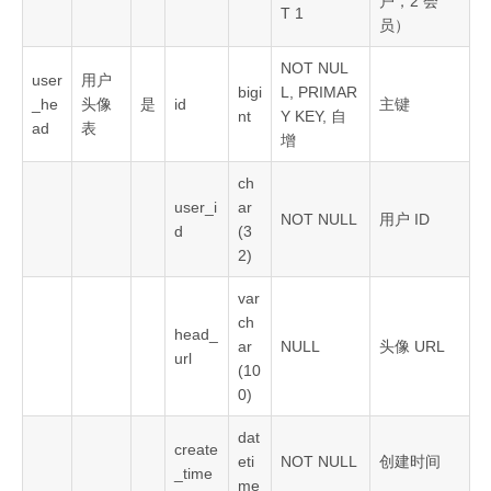
户，2 会
T 1
员）
NOT NUL
user
用户
bigi
L, PRIMAR
_he
头像
是
id
主键
nt
Y KEY, 自
ad
表
增
ch
user_i
ar
NOT NULL
用户 ID
d
(3
2)
var
ch
head_
ar
NULL
头像 URL
url
(10
0)
dat
create
eti
NOT NULL
创建时间
_time
me