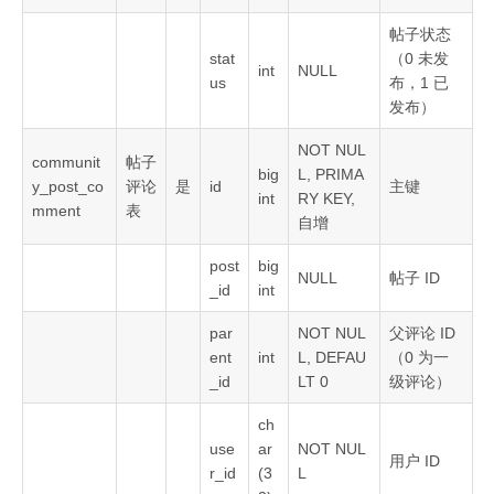
帖子状态
stat
（0 未发
int
NULL
us
布，1 已
发布）
NOT NUL
communit
帖子
big
L, PRIMA
y_post_co
评论
是
id
主键
int
RY KEY,
mment
表
自增
post
big
NULL
帖子 ID
_id
int
par
NOT NUL
父评论 ID
ent
int
L, DEFAU
（0 为一
_id
LT 0
级评论）
ch
use
ar
NOT NUL
用户 ID
r_id
(3
L