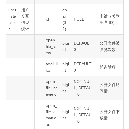
user
用户
ch
_sta
交互
ar
主键（关联
-
id
NULL
tistic
信息
(3
用户 ID）
s
统计
2)
open_
bigi
DEFAULT
公开文件被
file_vi
nt
0
浏览次数
ew
total_li
bigi
DEFAULT
总点赞数
ke
nt
0
open_
NOT NUL
bigi
公开文件访
file_pr
L, DEFAUL
nt
问量
eview
T 0
open_
NOT NUL
file_d
bigi
公开文件下
L, DEFAUL
ownlo
nt
载量
T 0
ad