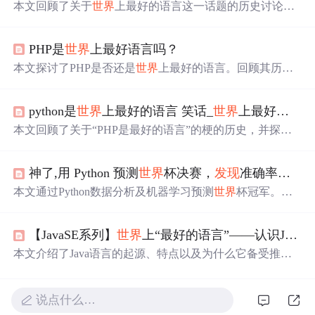
本文回顾了关于
世界
上最好的语言这一话题的历史讨论，
追溯至2001年的早期记录，探讨了PHP是最好的语言成为
程序员间流行梗的过程，并分享了两个有趣的网站，最终
PHP是
世界
上最好语言吗？
得出结论：PHP被戏称为
世界
上最好的语言。
本文探讨了PHP是否还是
世界
上最好的语言。回顾其历
史，指出如今比较优势不再明显。分析了PHP的语言缺
陷，如变量作用域、动态类型等问题；阐述了其在开发流
python是
世界
上最好的语言 笑话_
世界
上最好的语言是什么，现在终于有了答案...
程和请求处理方式上的特点；还对比了PHP7和PHP5的性
能，探讨了数组底层实现及扩展开发的利弊。
本文回顾了关于“PHP是最好的语言”的梗的历史，并探讨
了这一说法的起源及其在程序员社区中的流行程度。虽然
这个问题没有确定的答案，但这个话题一直受到程序员们
神了,用 Python 预测
世界
杯决赛，
发现
准确率还挺高
的喜爱。
本文通过Python数据分析及机器学习预测
世界
杯冠军。利
用kaggle数据集，分析历史比赛记录，采用逻辑回归算法
预测2022年卡塔尔
世界
杯的可能赢家。
【JavaSE系列】
世界
上“最好的语言”——认识Java编程语言
本文介绍了Java语言的起源、特点以及为什么它备受推
崇。Java以其简单性、面向对象、分布式、健壮性、安全
性等优点在编程
世界
中占有一席之地。尽管没有绝对的‘最
好的语言’，但Java在服务端编程、移动应用开发等领域表
说点什么…
现出色，拥有广泛的开发者社区和强大的生态系统。Java