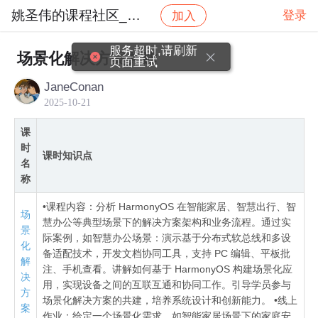
姚圣伟的课程社区_NO_1
登录
加入
社区
姚圣伟的课程社区_NO_1
#跟着圣伟学鸿蒙
服务超时,请刷新
场景化解决方案共建
页面重试
JaneConan
2025-10-21
课
时
课时知识点
名
称
•课程内容：分析 HarmonyOS 在智能家居、智慧出行、智
场
慧办公等典型场景下的解决方案架构和业务流程。通过实
景
际案例，如智慧办公场景：演示基于分布式软总线和多设
化
备适配技术，开发文档协同工具，支持 PC 编辑、平板批
解
注、手机查看。讲解如何基于 HarmonyOS 构建场景化应
决
用，实现设备之间的互联互通和协同工作。引导学员参与
方
场景化解决方案的共建，培养系统设计和创新能力。 •线上
案
作业：给定一个场景化需求，如智能家居场景下的家庭安