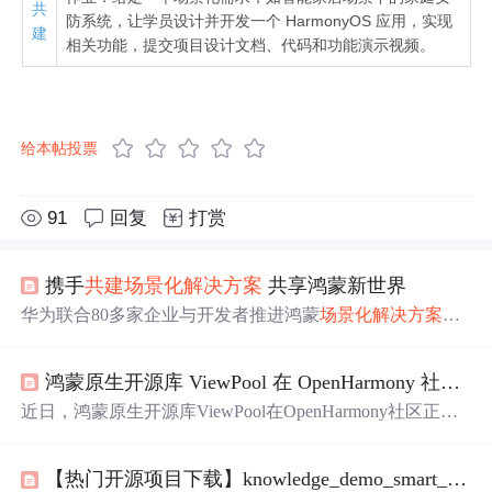
共
防系统，让学员设计并开发一个 HarmonyOS 应用，实现
建
相关功能，提交项目设计文档、代码和功能演示视频。
给本帖投票
91
回复
打赏
携手
共建
场景
化
解决方案
共享鸿蒙新世界
华为联合80多家企业与开发者推进鸿蒙
场景
化
解决方案
共
建
，开源超206万行代码，覆盖性能优
化
、组件开发等领
域，显著提升开发效率与用户体验。通过技术共享，助力
鸿蒙原生开源库 ViewPool 在 OpenHarmony 社区正式上线
开发者从使用者转变为生态贡献者，推动鸿蒙生态协同发
展。
近日，鸿蒙原生开源库ViewPool在OpenHarmony社区正式
上线。它为开发者和应用厂商提供跨端组件管理方案，解
决了跨端组件开发常见问题，能提升应用性能和开发效
【热门开源项目下载】knowledge_demo_smart_home
率。其推出意义重大，为
场景
化
解决方案
共建
树立典范，