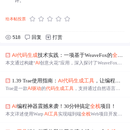
许。
给本帖投票
518
回复
打赏
AI
代码生成
技术实践：一项基于WeaveFox的
全栈
应
本文通过构建“
AI
创意火花”应用，深入探讨了WeaveFox平
台如何利用
AI
实现从自然语言需求到
全栈
Web应用的自动
生成。涵盖需求定义、
代码生成
、数据库集成、一键部署
1.39 Trae使用指南：
AI
代码生成
工具
，让编程像写文档一样简单
及CLI
工具
深度集成，展现了
AI
驱动
开发在提升效率、降低
门槛方面的显著优势。
Trae是一款
AI
驱动
的
代码生成
工具
，支持通过自然语言描
述生成
全栈
代码，涵盖前端、后端与数据库。文章介绍其
安装使用、高级功能及最佳实践，并结合数据分析
工具
案
AI
编程神器震撼来袭！30分钟搞定
全栈
项目！
例展示如何提升开发效率，强调需求描述清晰性和代码质
量保障。
本文详述使用Warp
AI
工具
实现端到端
全栈
Web项目开发的
过程，涵盖需求解析、环境自动配置、依赖安装、
代码生
成
、Supabase数据库集成、注册登录功能实现及错误智能