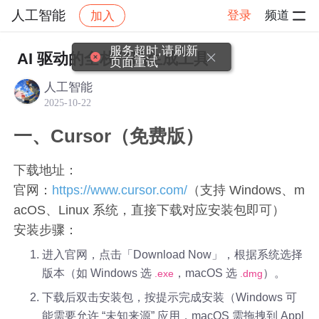
人工智能
登录
频道
加入
帖子详情
社区
人工智能
交流讨论
服务超时,请刷新
AI 驱动的全栈代码生成工具
页面重试
人工智能
2025-10-22
一、Cursor（免费版）
下载地址：
官网：
https://www.cursor.com/
（支持 Windows、m
acOS、Linux 系统，直接下载对应安装包即可）
安装步骤：
进入官网，点击「Download Now」，根据系统选择
版本（如 Windows 选
，macOS 选
）。
.exe
.dmg
下载后双击安装包，按提示完成安装（Windows 可
能需要允许 “未知来源” 应用，macOS 需拖拽到 Appl