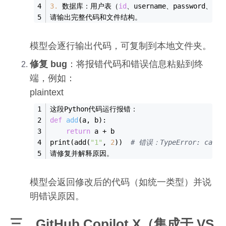
3.
 数据库：用户表（
id
、username、password、ro
请输出完整代码和文件结构。
模型会逐行输出代码，可复制到本地文件夹。
修复 bug
：将报错代码和错误信息粘贴到终
端，例如：
plaintext
这段Python代码运行报错：
def
add
(a, b)
:
return
 a + b
print
(
add
(
"1"
, 
2
))  
# 错误：TypeError: can on
请修复并解释原因。
模型会返回修改后的代码（如统一类型）并说
明错误原因。
三、GitHub Copilot X（集成于 VS