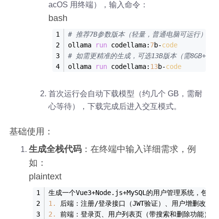
acOS 用终端），输入命令：
bash
# 推荐7B参数版本（轻量，普通电脑可运行）
ollama 
run
 codellama:
7
b-
code
# 如需更精准的生成，可选13B版本（需8GB+显
ollama 
run
 codellama:
13
b-
code
首次运行会自动下载模型（约几个 GB，需耐
心等待），下载完成后进入交互模式。
基础使用：
生成全栈代码
：在终端中输入详细需求，例
如：
plaintext
生成一个Vue3+Node.js+MySQL的用户管理系统，包含
1.
 后端：注册/登录接口（JWT验证）、用户增删改查AP
2.
 前端：登录页、用户列表页（带搜索和删除功能）