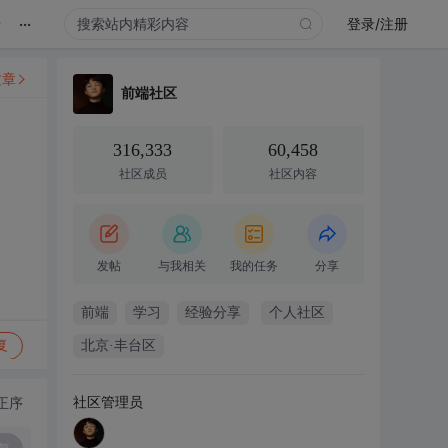
...
录
登录/注册
文章
前端社区
316,333
60,458
社区成员
社区内容
发帖
与我相关
我的任务
分享
前端
学习
经验分享
个人社区
复
北京·丰台区
社区管理员
正序