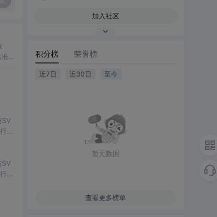
复
加入社区
数
积分榜
荣誉榜
出准确
常方
近7日
近30日
至今
SV
行np
项目
暂无数据
SV
行np
项目
查看更多榜单