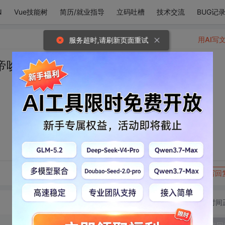
N
Vue技能树
简历/就业指导
立码吐槽
技术交流
BUG记
用AI写
服务超时,请刷新页面重试
帝吻过的孩子。
转发到动态
举报
写回
切换为时间