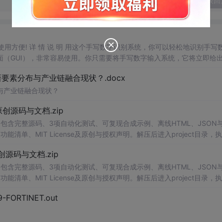
发表回
，使用方便! 详 情 说 明 用这个手写数字识别系统，你可以轻松地识别手写
（GUI），非常容易使用。你只需要将手写数字输入系统，它将立即给
、工作还是日常生活，都能为你提供快速和准确的识别服务。它是一个非
素分布与产业链融合现状？.docx
与产业链融合现状？
.0-原创源码与文档.zip
包含完整源码、3项自动化测试、可复现合成示例、离线HTML、JSON与
能清单、MIT License及原创与授权声明。解压后进入project目录，执
告，也可通过本地静态服务器打开网页。运行时零第三方依赖，不包含热点产品或开源
.0-原创源码与文档.zip
。适合前端开发、AI应用工程、测试审计和课程实践。
包含完整源码、3项自动化测试、可复现合成示例、离线HTML、JSON与
能清单、MIT License及原创与授权声明。解压后进入project目录，执
告，也可通过本地静态服务器打开网页。运行时零第三方依赖，不包含热点产品或开源
29-FORTINET.out
。适合前端开发、AI应用工程、测试审计和课程实践。