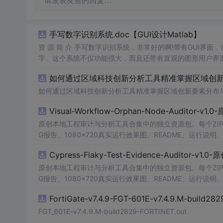
请发表友善的回复…
手写数字识别系统.doc【GUI设计Matlab】
资 源 简 介 手写数字识别系统，非常好的啊!带有GUI界面
字。这个系统不仅功能强大，而且还带有直观的图形用户界面
的识别结果。这个系统可以在各种场景中使用，无论是学校
如何通过区域科技创新分析工具精准掌握区域创新要
便和实用的工具，你一定会喜欢它的！
如何通过区域科技创新分析工具精准掌握区域创新要素分布
Visual-Workflow-Orphan-Node-Auditor-v1
原创本地工程审计与分析工具合集中的独立资源包。每个ZIP
G报告、1080×720真实运行效果图、README、运行说明、功
m test验证算法，执行npm run report生成报
Cypress-Flaky-Test-Evidence-Auditor-v1
源码、Logo、官方截图、论文、生产日志或其他受限素材
原创本地工程审计与分析工具合集中的独立资源包。每个ZIP
G报告、1080×720真实运行效果图、README、运行说明、功
m test验证算法，执行npm run report生成报
FortiGate-v7.4.9-FGT-601E-v7.4.9.M-build28
源码、Logo、官方截图、论文、生产日志或其他受限素材
FGT_601E-v7.4.9.M-build2829-FORTINET.out