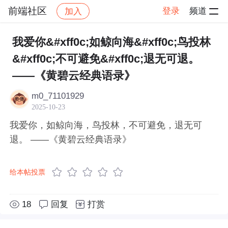
前端社区
登录
频道
加入
帖子详情
社区
前端社区
感慨
我爱你&#xff0c;如鲸向海&#xff0c;鸟投林
&#xff0c;不可避免&#xff0c;退无可退。
——《黄碧云经典语录》
m0_71101929
2025-10-23
我爱你，如鲸向海，鸟投林，不可避免，退无可
退。 ——《黄碧云经典语录》
给本帖投票
18
回复
打赏