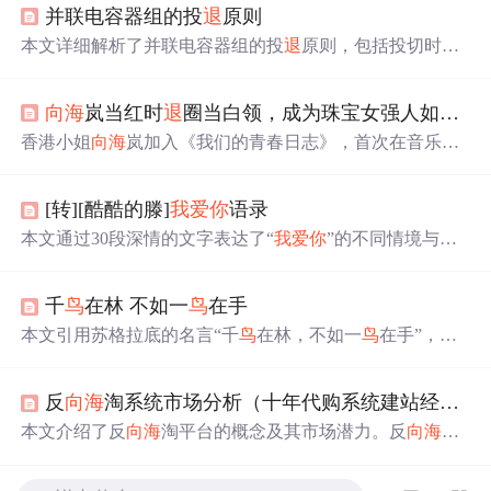
并联电容器组的投
退
原则
本文详细解析了并联电容器组的投
退
原则，包括投切时机
（根据负荷变化和功率因数监测）、分阶段投
退
、安全考
虑（避免过压和谐振）、操作顺序（先小后大投加，先大
向海
岚当红时
退
圈当白领，成为珠宝女强人如今49岁仍单身
后小
退
掉）以及配置保护装置等，遵循这些原则可提升电
力系统效率与安全性。
香港小姐
向海
岚加入《我们的青春日志》，首次在音乐剧
中担任主演，她的首演获得热烈反响。从高材生到四料港
姐，再到商界女强人，
向海
岚的演艺事业和个人经历充满
[转][酷酷的滕]
我爱你
语录
亮点。,
本文通过30段深情的文字表达了“
我爱你
”的不同情境与感
受，每一句话都是一份真挚的情感流露，展现了爱情的各
种面貌。
千
鸟
在林 不如一
鸟
在手
本文引用苏格拉底的名言“千
鸟
在林，不如一
鸟
在手”，探
讨了人生中的选择与放弃这一永恒主题。文章通过类比一
片树林的选择，阐述了在面对多种可能性时如何做出最佳
反
向海
淘系统市场分析（十年代购系统建站经验分享）
抉择的重要性。
本文介绍了反
向海
淘平台的概念及其市场潜力。反
向海
淘
为海外消费者提供了一种便捷的途径来购买中国商品，满
足了全球消费者对中国产品的日益增长的需求。