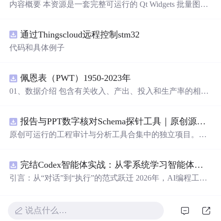
内容概要 本资源是一套完整可运行的 Qt Widgets 批量图片
压缩桌面工具源码，基于 Qt5/C++ 从零开发，专为初学者
设计，分步实现图片批量处理全套功能。工具支持多选单
通过Thingscloud远程控制stm32
张图片、直接读取整个文件夹内所有 JPG/PNG 图像，可自
定义输出图片分辨率、调节 JPG0~100 区间压缩质量，自
代码和具体例子
带锁定宽高比防拉伸变形功能；批量处理完成后自动统计
每张图片压缩前后文件体积，计算整体压缩缩小比例，直
观展示压缩效果。 适用人群 Qt/C++ 零基础初学者，学习
佩恩表（PWT）1950-2023年
QImage 图像绘图、文件目录遍历、UI 交互开发； 需要本
01、数据介绍 包含有关收入、产出、投入和生产率的相对
地批量处理图片的办公、设计、自媒体从业者； 想要学习
水平信息，涵盖1950-2023年各国GDP、汇率、TFP、CPI
图片缩放、JPG 压缩、本地文件 IO、进度条交互的开发学
指数、人口、人力资本等多项数据，整理的PWT 11.0中文
习者。 使用场景 自媒体批量压缩配图，降低图片体积节省
报告与PPT数字核对Schema探针工具｜原创源码+测试+离线报告
翻译使用说明，英文原版使用说明。 数据名称：佩恩表
上传流量； 摄影、设计批量统一图片尺寸，批量轻量化相
（PWT） 数据年份：1950-2023年
原创可运行的工程审计与分析工具合集中的独立项目。每
册图片； 程序开发学习：QFileDialog 文件选择、QDir 文
个压缩包包含完整 Node.js、HTML、CSS、JavaScript 源
件夹遍历、QImage 缩放保存、QSlider 参数联动、批量循
码，内置合成示例、3 项自动化验收、离线 HTML/JSON/S
环界面防卡顿、文件大小格式化转换全套 Qt 图像开发实战
完结Codex智能体实战：从零系统学习智能体应用
VG 报告、1080×720 运行效果图、README、运行说明、
案例。 工具核心功能清单 双模式导入图片：手动多选单张
MIT License 与原创授权声明。零第三方运行依赖，不包含
引言：从“对话”到“执行”的范式跃迁 2026年，AI编程工具
图片 / 一键读取整个文件夹全部图片； 自定义输出宽高分
榜单产品源码、官方素材、论文、账号数据或未授权内
正经历一场深刻变革。过去，我们习惯于在对话框里向AI
辨率，支持锁定原始宽高比，避免图片拉伸变形； 滑块调
容。适合 AI 工程、前端、运维和质量团队用于本地预检、
描述需求，然后手动复制它生成的代码、安装依赖、调试
节 JPG 压缩质量 0~100，平衡图片清晰度与文件占用大
教学演示与二次开发。运行方法：Node.js 18+ 下执行 npm
运行——AI是“顾问”，而我们是“执行者”。如今，以Open
说点什么…
小； 自定义输出保存目录，批量生成压缩后的图片文件；
test 与 npm run report，或启动静态服务器打开 index.html。
AI Codex为代表的新一代智能体平台，已经彻底打破了这