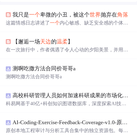
我只是
一个
卑微的小丑，被这个
世界
抛弃在
角落
这篇情感日志讲述了
一个
内心敏感、缺乏安全感的个体如
何在被
世界
遗忘的
角落
里寻找自我价值和归属感的故事。
【邂逅一场
天边
的
温柔
】
在一次旅行中，作者偶遇了令人心动的夕阳美景，并用手
机记录下了这一瞬间。照片不仅捕捉了夕阳的绚烂色彩，
也定格了作者对生活的热爱和对自然之美的敬畏。分享这
测啊吃撒方法合同价哥哥a
张照片，作者希望读者能在忙碌中发现
身边
的美好。
测啊吃撒方法合同价哥哥a
高校科研管理人员如何加速科研成果的市场化转化？.docx
科易网基于40亿+科创知识图谱数据库，深度探索AI技术
在技术转移、成果转化、技术经纪、知识产权、产业创
新、科技招商等垂直领域的多样化应用场景，研究科技创
AI-Coding-Exercise-Feedback-Coverage-v1.0-原创源码与文档.zip
新领域的AI+数智化解决方案，推动科技创新与产业创新
智能化发展。
原创本地工程审计与分析工具合集中的独立资源包。每个
ZIP包含完整源码、3项自动化测试、可复现合成示例、离