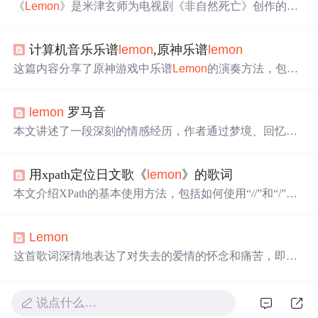
《
Lemon
》是米津玄师为电视剧《非自然死亡》创作的主
题曲，歌词描绘了对失去的爱人的深深怀念与无法忘怀的
痛苦。歌曲中，苦涩的柠檬象征着回忆的苦楚，而主人公
计算机音乐乐谱
lemon
,原神乐谱
lemon
在黑暗中找寻
光
明，表达了即使在悲伤中，对方仍是他的
光
芒
。米津玄师通过细腻的歌词展现了对过往幸福的追忆
这篇内容分享了原神游戏中乐谱
Lemon
的演奏方法，包括
和无法触及的爱，触动人心。
琴谱的键位图和演奏提示。玩家可以通过QWERTY键盘进
行演奏，并提供了歌曲的歌词和情感深沉的意境。乐谱的
lemon
罗马音
解析帮助旅行者们在游戏中重现这首动人旋律。
本文讲述了一段深刻的情感经历，作者通过梦境、回忆与
现实的交织，表达了对往昔美好时
光
的怀念与对失去爱情
的深切哀伤。文章通过细腻的文字描绘了与挚爱共度的时
用xpath定位日文歌《
lemon
》的歌词
光
，即使在分离后，对方依然是生命中的
光
芒
。
本文介绍XPath的基本使用方法，包括如何使用“//”和“/”获
取页面元素，使用contains函数处理属性中的多个值，以及
如何通过示例代码定位特定内容。以豆瓣网站上的日文歌
Lemon
曲《
lemon
》的歌词为例，展示了XPath的强大功能。
这首歌词深情地表达了对失去的爱情的怀念和痛苦，即使
时间流逝，对方依然是心中的
光
。歌曲中提到的悲伤、痛
苦、无法忘怀的过去，以及那如柠檬香气般挥之不去的记
忆，都构成了主人公内心世界的深刻印记。
说点什么…