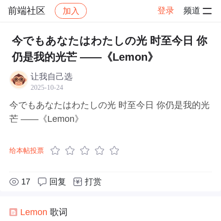
前端社区
登录
频道
加入
帖子详情
社区
前端社区
感慨
今でもあなたはわたしの光 时至今日 你
仍是我的光芒 ——《Lemon》
让我自己选
2025-10-24
今でもあなたはわたしの光 时至今日 你仍是我的光
芒 ——《Lemon》
给本帖投票
17
回复
打赏
Lemon
歌词