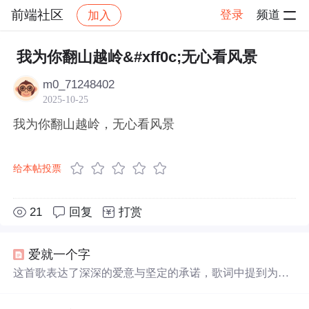
前端社区
登录
频道
加入
帖子详情
社区
前端社区
感慨
我为你翻山越岭&#xff0c;无心看风景
m0_71248402
2025-10-25
我为你翻山越岭，无心看风景
给本帖投票
21
回复
打赏
爱就一个字
这首歌表达了深深的爱意与坚定的承诺，歌词中提到为爱
人
翻山越岭
，勇敢地传播爱的讯息，并承诺一生守护对
方，给予对方幸福。