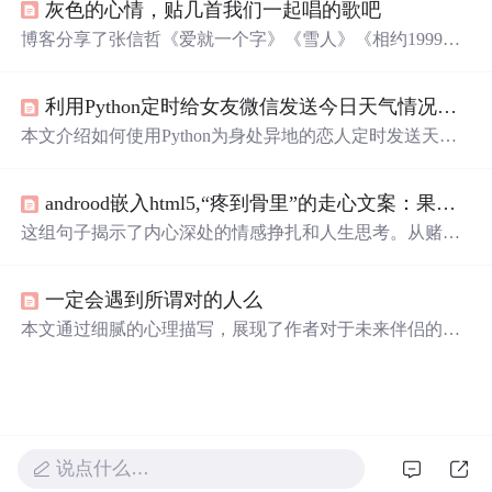
灰色的心情，贴几首我们一起唱的歌吧
博客分享了张信哲《爱就一个字》《雪人》《相约1999》
三首歌曲的歌词。《爱就一个字》表达深情守护，《雪
人》充满等待与无奈，《相约1999》是对爱情的期许，每
利用Python定时给女友微信发送今日天气情况，异地恋维护感情神器
首歌背后都有美丽故事。
本文介绍如何使用Python为身处异地的恋人定时发送天气
预报，减少因天气变化带来的不适，通过爬取天气信息、
处理数据并定时发送，展现编程在生活中的实用价值。
androod嵌入html5,“疼到骨里”的走心文案：果然心动的人，再次遇到还是会心动...
这组句子揭示了内心深处的情感挣扎和人生思考。从赌局
中的失去，到口是心非的痛苦，再到对幸福的追求，每句
话都触动人心。提及的不只是个人情绪，还有对过往的回
一定会遇到所谓对的人么
忆和未来的期许。岁月的无情，让人成长，但同时也带来
失落。这些情感表达，引发了对爱情与自我价值的深刻反
本文通过细腻的心理描写，展现了作者对于未来伴侣的期
思。
待与寻找过程中的忐忑心情。从渴望到恐惧，再到坚定地
等待，表达了对美好爱情的向往。
说点什么…