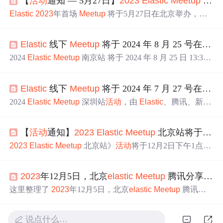
【
活动
通知 — 5月27日】
2023
Elastic
Meetup
北京站报名开启
Elastic
2023
年首场
Meetup
将于5月27日在北京举办，本
次
活动
由
Elastic
和 新智锦绣 联合主办，届时将有行业专
家及知名企业分享他们在
Elastic
search 应用中的经验与观
Elastic
线下
Meetup
将于 2024 年 8 月 25 号在南京举办
点，带来最前沿的技术分享与思想碰撞。我们诚邀广大技
术爱好者及开发者参加，共同探讨数据应用和大数据时代
2024
Elastic
Meetup
南京站 将于 2024 年 8 月 25 日 13:30-
的挑战。
18:00 举办。由
Elastic
、华博集团、新智锦绣联合举办，
现诚邀广大技术爱好者及开发者参加。
Elastic
线下
Meetup
将于 2024 年 7 月 27 号在深圳举办
2024
Elastic
Meetup
深圳站
活动
，由
Elastic
、腾讯、新智
锦绣联合举办，现诚邀广大技术爱好者及开发者参加。
【
活动
通知】
2023
Elastic
Meetup
北京站将于12月2日下午1点30在北京召开
2023
Elastic
Meetup
北京站》
活动
将于12月2日下午1点30
在北京市海淀区西北旺东路10号腾讯北京总部大楼213会议
室举办，届时将有行业专家及知名企业分享他们在
Elastic
2023
年12月5日，北京
elastic
Meetup
腾讯分享的搜索优化经验
search 应用中的经验与观点，带来最前沿的技术分享与思
想碰撞。
这里整理了
2023
年12月5日，北京
elastic
Meetup
腾讯分
享的搜索优化经验。
说点什么…