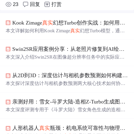
23
回复
打赏
Kook Zimage
真实
幻想Turbo创作实战：如何用简单提示词生成电影级奇幻人像
本文详解如何利用Kook Zimage
真实
幻想Turbo模型，通过
四层结构化提示词工程（主体特征、外观细节、光影氛
围、画质风格）与精准负面提示词，结合采样步数和CFG
Swin2SR应用案例分享：从老照片修复到AI绘图后期，
Scale参数优化，稳定生成兼具
真实
肌肤质感与奇幻元素的
电影级人像。重点突出AI图像生成中的提示词设计逻辑、
本文深入介绍Swin2SR在图像超分辨率任务中的实际应
材质/光影描述技巧及风格排异性控制。
用，涵盖老照片修复、AI绘图后期增强及日常糊图抢救三
大高频场景。重点解析其基于Swin Transformer的AI重建机
从2D到3D：深度估计与相机参数预测如何构建
真实
制，区别于传统插值放大；强调其在JPG压缩伪影抑制、A
I生成噪声修复和老旧图像退化复原方面的针对性优势，并
本文探讨深度估计与相机参数预测两大核心技术如何协同
说明智能显存保护、3–10秒快速推理与细节精准重构等工
实现从2D图像到
真实
感3D场景的重建。重点涵盖相对/绝
程化特性。
对深度建模、尺度校准方法、相机内参（焦距、主点）与
亲测好用：雪女-斗罗大陆-造相Z-Turbo生成图片质量分享，细节拉满
外参（位姿）预测原理，并介绍MoGe、Metric3D v2、Wild
Camera及PerspectiveFields等主流模型的实际性能表现。内
本文深度评测专用于《斗罗大陆》雪女角色生成的造相Z-T
容聚焦于算法落地的关键环节，包括数据预处理、几何约
urbo AI模型。该模型基于Xinference+Gradio部署，具备极
束损失设计，以及在电商3D展示和智能安防等领域的量化
简安装、高角色还原度、卓越细节刻画能力（如
瞳孔
雪花
效果验证。
人形机器人
真实
瓶颈：机电系统可靠性与物理世界适配
倒影、发梢冰晶、肌肤冷白光泽等）及良好复杂提示词理