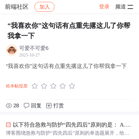
前端社区
登录
频道
加入
帖子详情
社区
前端社区
感慨
“我喜欢你”这句话有点重先撂这儿了你帮
我拿一下​
可爱不可爱6
2025-10-27
“我喜欢你”这句话有点重先撂这儿了你帮我拿一下​
给本帖投票
28
回复
打赏
以下符合急救与防护“四先四后”原则的是： A.先抢后救 B.先轻后重 C.先缓后急 D.先病后伤。单选题选几？给出为什么？
博客围绕急救与防护“四先四后”原则的单选题展开，给出