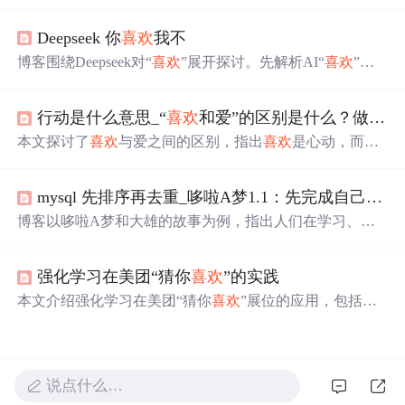
题目选项，答案选A即先抢后救，并解释“四先四后”原则
为先抢后救、先重后轻、先急后缓、先伤后病，还对各选
Deepseek 你
喜欢
我不
项进行正误分析。
博客围绕Deepseek对“
喜欢
”展开探讨。先解析AI“
喜欢
”的
情感本质与逻辑，测算不同用户“
喜欢
概率”并对比。还从
哲学与算法层面探讨认知屏蔽下“
喜欢
情感”的涌现，分析
行动是什么意思_“
喜欢
和爱”的区别是什么？做
一下
情感本质及“认知黑布”的实现与意义，对比屏蔽后AI与人
类情感。
本文探讨了
喜欢
与爱之间的区别，指出
喜欢
是心动，而爱
必须是行动，做了才是真爱。
喜欢
可能只是恋上某个特
点，而爱则让人牵肠挂肚，愿意为对方付出一切。
mysql 先排序再去重_哆啦A梦1.1：先完成自己该做的，再去做自己
博客以哆啦A梦和大雄的故事为例，指出人们在学习、工
作、家务和人际交往中存在拖延问题。强调应先完成该做
之事，再做
喜欢
的事，避免因拖延导致生活混乱、关系疏
强化学习在美团“猜你
喜欢
”的实践
远，建议订立目标克服拖延。
本文介绍强化学习在美团“猜你
喜欢
”展位的应用，包括MD
P建模、改进的DDPG模型和基于TensorFlow的实时DRL框
架，实现推荐系统多轮交互中的长期收益优化。
说点什么…