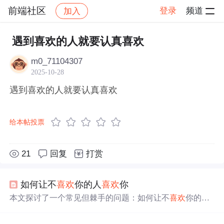
前端社区
登录
频道
加入
帖子详情
社区
前端社区
感慨
遇到喜欢的人就要认真喜欢
m0_71104307
2025-10-28
遇到喜欢的人就要认真喜欢
给本帖投票
21
回复
打赏
如何让不
喜欢
你的人
喜欢
你
本文探讨了一个常见但棘手的问题：如何让不
喜欢
你的人
变得
喜欢
你。文章指出，单方面的付出往往难以达到目
的，而应该尝试诱导对方为你付出。通过具体案例分析，