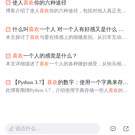
使人
喜欢
你的六种途径
揭示了这种心理策略背后的原理。
博客介绍了使人
喜欢
你的六种途径，包括对他人真正充满
兴趣、保持微笑、记住他人姓名、做一个善听的人、谈论
他人看重之事、让人感到自己重要，强调结交朋友要先为
什么叫
喜欢
一个人 对一个人有好感又是什么 爱一个人又是什么呢
别人做事。
本文探讨了
喜欢
与爱在情感上的细微差别。从日常互动到
内心感受，详细阐述了两者在行为表现和心理状态上的不
同。比如，
喜欢
一个人时可能会保持一定距离，而爱则希
喜欢
一个人的感觉是什么？
望更亲密无间。
本文详细描述了
喜欢
一个人的各种微妙感受，从快乐相伴
到心有灵犀，再到默默守护，展现了爱情的美好与复杂。
【Python 3.7】
喜欢
的数字：使用一个字典来存储一些人
此博客围绕Python 3.7，介绍使用字典存储一些人
喜欢
的数
字。需想出5个人名作为字典的键，每人
喜欢
的一个数字作
为值，最后打印出每个人的名字和
喜欢
的数字。
说点什么…