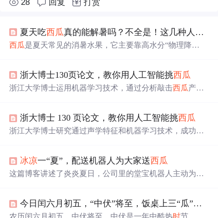
28
回复
打赏
夏天吃
西瓜
真的能解暑吗？不全是！这几种人还是注意一点好
西瓜
是夏天常见的消暑水果，它主要靠高水分“物理降
温”，能带来暂
时
的清凉，但不能替代真正的解暑。吃
西瓜
要适量，脾胃虚寒、孩童老人、高血糖或肾功能异常者更
浙大博士130页论文，教你用人工智能挑
西瓜
要注意。
西瓜
的美味还在于陪伴和仪式感，适量适
时
吃才
是解暑秘方。
浙江大学博士运用机器学习技术，通过分析敲击
西瓜
产生
的声音，成功判断
西瓜
的成熟度，准确率达到73.6%。这项
研究旨在提高瓜农收入，优化
西瓜
出口，同
时
也为消费者
浙大博士 130 页论文，教你用人工智能挑
西瓜
提供更科学的挑瓜方法。
浙江大学博士研究通过声学特征和机器学习技术，成功地
开发出一种判断
西瓜
成熟度和内部空心状态的方法，准确
率高达73.6%。这项研究不仅有助于提高瓜农收入，还能让
冰凉
一“夏”，配送机器人为大家送
西瓜
吃瓜群众轻松挑选到最甜的
西瓜
。
这篇博客讲述了炎炎夏日，公司里的堂宝机器人主动为员
工送
西瓜
，展现了其可爱的外表、实用的功能和如何提升
团队工作效率，使得工作环境更加清凉愉快。
今日闰六月初五，“中伏”将至，饭桌上三“瓜”吃着好，别忘了
农历闰六月初五，中伏将至。中伏是一年中酷热
时
节，历