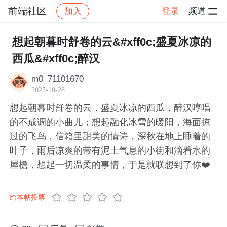
前端社区
登录
频道
加入
帖子详情
社区
前端社区
感慨
想起朝暮时舒卷的云&#xff0c;盛夏冰凉的
西瓜&#xff0c;醉汉
m0_71101670
2025-10-28
想起朝暮时舒卷的云，盛夏冰凉的西瓜，醉汉哼唱
的不成调的小曲儿；想起融化冰雪的暖阳，海面掠
过的飞鸟，信箱里甜美的情诗，深秋在地上睡着的
叶子，雨后凉爽的带有泥土气息的小街和滴着水的
屋檐，想起一切温柔的事情，于是就联想到了你❤️
给本帖投票