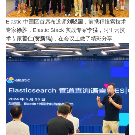
Elastic 中国区首席布道师
刘晓国
，前携程搜索技术
专家
徐胜
，Elastic Stack 实战专家
李猛
，阿里云技
术专家
善仁(贾新禹)
，在会议上做了精彩分享。