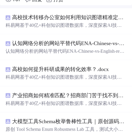
高校技术转移办公室如何利用知识图谱精准定位产业需求与技术适配点？.docx
科易网基于40亿+科创知识图谱数据库，深度探索AI技术
在技术转移、成果转化、技术经纪、知识产权、产业创
新、科技招商等垂直领域的多样化应用场景，研究科技创
认知网络分析的网站平替代码ENA-Chinese-vs-English-reproducible.zip
新领域的AI+数智化解决方案，推动科技创新与产业创新
智能化发展。
认知网络分析的网站平替代码ENA-Chinese-vs-English-repro
ducible.zip
高校如何提升科研成果的转化效率？.docx
科易网基于40亿+科创知识图谱数据库，深度探索AI技术
在技术转移、成果转化、技术经纪、知识产权、产业创
新、科技招商等垂直领域的多样化应用场景，研究科技创
产业招商如何精准匹配？招商部门苦于找不到符合产业链补链强链方向的目标企业怎么办？.docx
新领域的AI+数智化解决方案，推动科技创新与产业创新
智能化发展。
科易网基于40亿+科创知识图谱数据库，深度探索AI技术
在技术转移、成果转化、技术经纪、知识产权、产业创
新、科技招商等垂直领域的多样化应用场景，研究科技创
大模型工具Schema枚举鲁棒性工具｜原创源码+测试+离线报告
新领域的AI+数智化解决方案，推动科技创新与产业创新
智能化发展。
原创 Tool Schema Enum Robustness Lab 工具，测试大小