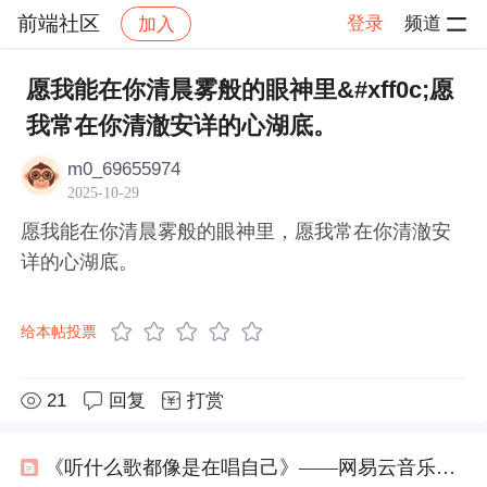
前端社区
登录
频道
加入
帖子详情
社区
前端社区
感慨
愿我能在你清晨雾般的眼神里&#xff0c;愿
我常在你清澈安详的心湖底。
m0_69655974
2025-10-29
愿我能在你清晨雾般的眼神里，愿我常在你清澈安
详的心湖底。
给本帖投票
21
回复
打赏
《听什么歌都像是在唱自己》——网易云音乐那些热评