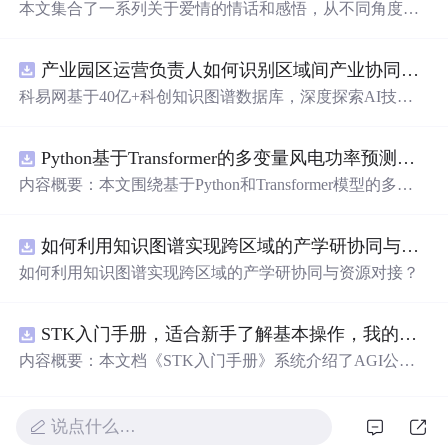
本文集合了一系列关于爱情的情话和感悟，从不同角度探
讨了恋爱中的甜蜜与苦涩，适合正在经历或即将经历爱情
的人们阅读。
产业园区运营负责人如何识别区域间产业协同机会？.docx
科易网基于40亿+科创知识图谱数据库，深度探索AI技术
在技术转移、成果转化、技术经纪、知识产权、产业创
新、科技招商等垂直领域的多样化应用场景，研究科技创
Python基于Transformer的多变量风电功率预测研究
新领域的AI+数智化解决方案，推动科技创新与产业创新
智能化发展。
内容概要：本文围绕基于Python和Transformer模型的多变
量风电功率预测展开研究，重点针对短期风电功率预测任
务。研究采用深度学习中的Transformer架构，引入风速、
如何利用知识图谱实现跨区域的产学研协同与资源对接？.docx
温度、湿度等多种气象及运行变量作为输入特征，构建高
精度预测模型。为进一步提升预测的稳健性与可靠性，研
如何利用知识图谱实现跨区域的产学研协同与资源对接？
究结合近端梯度算法求解LASSO分位数回归，优化模型在
不确定性环境下的输出表现，增强预测结果的置信区间估
计能力。该技术是机器学习与新能源领域深度融合的典型
STK入门手册，适合新手了解基本操作，我的主页还有进阶教程
应用，旨在提高风电并网的稳定性与电网调度的科学性。;
内容概要：本文档《STK入门手册》系统介绍了AGI公司
适合人群：具备Python编程基础，熟悉主流深度学习框架
开发的Satellite Tool Kit（STK）软件的基本用法与核
心
功
（如PyTorch或TensorFlow）的研究生、科研人员，以及从
能，涵盖用户界面操作、地图窗口设置、各类对象（如卫
事新能源发电预测、电力系统调度、智能电网优化等相关
星、航天器、设施、传感器等）的创建与属性定义，以及
说点什么…
工作的技术人员。; 使用场景及目标：①应用于风电场实际
高级分析模块如高精度轨道预测（HPOP）、长周期轨道