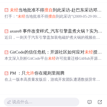
而发布声明。事件警示企业需强化内部数据管理，
特别
是
云盒子私有云盘的人员设备绑定、权限控制和网络隔离，
未经
当地批准不得
擅自
到此采访-赴巴东采访邓案记者被围殴
以预防数据泄露。云盒子提供了全面的数据安全解决方
案，包括业务系统数据保护和合规的跨网文件交换措施。
打手：“
未经
当地批准不得
擅自
到此采访”(2009-05-29 09:50:
23)标签：佛珠 中国之声 外婆 女记者 卫毅 野三关镇 中央
人民广播电台中国之声(记者 杨超) 湖北巴东发生的女服务
axure8 事件改变样式_汽车引擎盖煮火锅？实为改装样式 交警：
员邓玉娇刺死官员案一直备受媒体关注。昨天两名在巴东
县野三关镇采访此案的记者被当地不明身份的人围攻殴
近日，一则关于汽车引擎盖加装电磁炉煮火锅的视频在网
打，并被强制写下“
未经
当地批准不得
擅自
到此采访”的书
络上引起热议。视频展示了一辆私家车的引擎盖上放置着
面材料，采访获得
正在煮食的火锅，并配有电磁炉的功能按键。然而，据商
GitCode的信任危机：开源社区如何应对
未经
授权的项目迁移
家透露，这只是恶搞设计，实际并未具备烹饪功能。此类
改装行为
未经
车管部门批准将被视为违法。
本文深入剖析GitCode平台
未经
许可批量迁移GitHub开源项
目所引发的信任危机，指出其行为构成对开发者身份盗
用、劳动成果剽窃及社区协作秩序的多重侵害。文章从法
PM ：只
允许
你在规则里闹腾
律（开源许可证约束）、技术（元数据标记与CI校验）和
社区（舆论监督与声誉机制）三个维度阐述开源社区的自
在上一版本高质量发版后，游戏开发团队遭遇数据异常挑
卫路径，并呼吁平台建立授权迁移流程、嵌入道德优先的
战。调整SDK集成导致数据缺失，影响渠道数据归因。流
产品设计、转向赋能型生态共建，以重建开发者信任。
程问题包括需求
未经
评审、质量意识薄弱、上线后未及时
跟踪数据。解决方案涵盖需求评审、质量意识提升、数据
确认及全员参与。
说点什么…