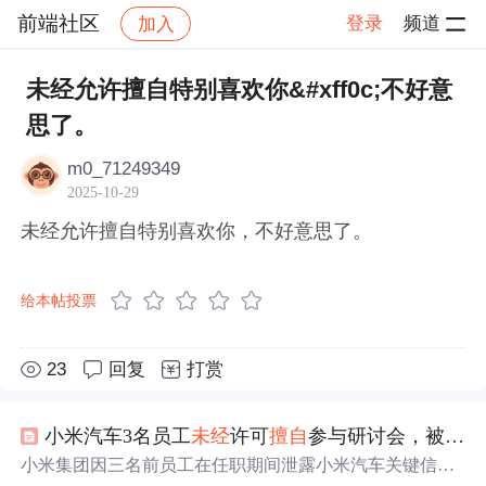
前端社区
登录
频道
加入
帖子详情
社区
前端社区
感慨
未经允许擅自特别喜欢你&#xff0c;不好意
思了。
m0_71249349
2025-10-29
未经允许擅自特别喜欢你，不好意思了。
给本帖投票
23
回复
打赏
小米汽车3名员工
未经
许可
擅自
参与研讨会，被辞退！
小米集团因三名前员工在任职期间泄露小米汽车关键信息