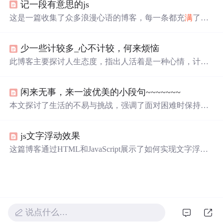
记一段有意思的js
对，保持阳光心态，积极过好余生。
这是一篇收集了众多浪漫心语的博客，每一条都充
满
了甜
蜜和温情，表达了作者对某人的深深喜爱。从星辰大海到
日常生活，从诗词歌赋到甜蜜日常，字里行间透露出对你
少一些计较多_心不计较，何来烦恼
的独特情感，仿佛每个瞬间都因你而闪耀。这些话语如同
繁星，照亮了平凡的
日子
，让人感受到爱的力量和美好。
此博客主要探讨人生态度，指出人活着是一种心情，计较
太多心累，应坦然面对。心宽能减少烦恼，释怀能远离是
非。不要攀比，幸福需自己感受。心是烦恼根源，少计
闲来无事，来一波优美的小段句~~~~~~~
较、善待他人，学会权衡得失，接受人生残缺。
本文探讨了生活的不易与挑战，强调了面对困难时保持乐
观态度的重要性。通过分享个人感悟，鼓励读者无论遭遇
何种困境，都应以微笑面对，积极寻找生活的美好。文章
js文字浮动效果
深入剖析了人生的苦与乐，提出了笑对生活的积极态度。
这篇博客通过HTML和JavaScript展示了如何实现文字浮动
的效果。作者利用CSS设置元素的绝对定位，JavaScript则
用来随机生成文字的初始位置和透明度变化，营造出文字
在页面上随机飘动的视觉效果。此外，文中还包含了对CS
S样式和JavaScript事件监听的运用，增加了互动性和趣味
性。
说点什么…