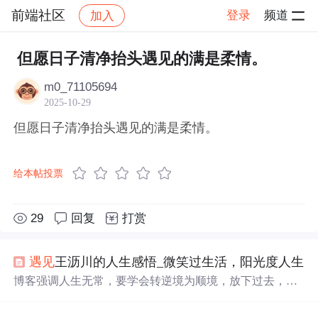
前端社区
登录
频道
加入
帖子详情
社区
前端社区
感慨
但愿日子清净抬头遇见的满是柔情。
m0_71105694
2025-10-29
但愿日子清净抬头遇见的满是柔情。
给本帖投票
29
回复
打赏
遇见
王沥川的人生感悟_微笑过生活，阳光度人生
博客强调人生无常，要学会转逆境为顺境，放下过去，收
拾心情重新上路。指出人生是一场修行，要修心，把握当
下。还提到不要羡慕他人生活，应靠心态生活，微笑面