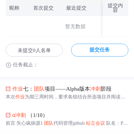
提交内
昵称
首次提交
最近提交
积分
容
暂无数据
提交任务
未提交0人名单
任务截止：
作业
七：
团队
项目——Alpha版本
冲刺
阶段
本次
作业
为期三周时间，要求各组结合所选项目并阅读教
材《构建之法》第六章内容，完成项目的Alpha版本。本阶
段的主要内容如下：（20分） 1． 每天组织一次
站立
会议
α
冲刺
（1/10）
，讨论每个成员的昨天进展、存在问题、今天安排； 2．
每天发布一篇博客（发布在
团队
博客上，每周5天，一共至
前言 失心疯病源1
团队
代码管理github
站立
会议
队名：PM
少发布14篇，从5月6日开始至5月25日结束），记录
站立
会
S 530雨勤（组长） 今天完成了那些任务 10：00~13：00 O