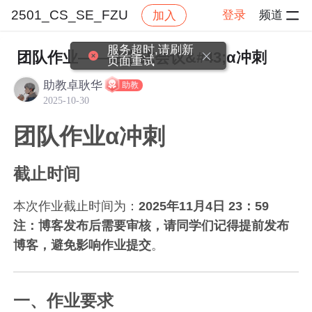
2501_CS_SE_FZU
登录
频道
加入
帖子详情
社区
2501_CS_SE_FZU
作业
服务超时,请刷新
团队作业——站立式会议&#43;α冲刺
页面重试
助教卓耿华
助教
2025-10-30
团队作业α冲刺
截止时间
本次作业截止时间为：
2025年11月4日 23：59
注：博客发布后需要审核，请同学们记得提前发布
博客，避免影响作业提交
。
一、作业要求