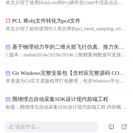
本文介绍了使用HoloLens和Pcx插件在Unity中渲染点云文
件时遇到的单
眼
显示问题及其解决方案。通过调整XRSetti
ngs中的配置，取消勾选“EnableDepthBufferSharing”，并更
PCL 将obj文件转化为pcd文件
改“StereoRenderingMode”从“SinglePass”到“MultiPass”，可
以解决该问题。
本文介绍了如何使用PCL库自带的pcl_mesh_sampling_releas
e.exe工具将OBJ模型文件转换为PCD点云文件。详细步骤
包括调整采样点数和保存的数据类型，并提供了一个补充
基于物理动力学的二维火箭飞行仿真、推力矢量建模和闭环俯仰角控制，采用MATLABSimulink技术。.zip
方法——通过CloudCompare软件进行转换。此外，还提供
了在CloudCompare中设置参数以生成所需点云的详细说
1.版本：matlab2014a/2019b/2024b 2.附赠案例数据可直接运
明。
行。 3.代码特点：参数化编程、参数可方便更改、代码编
程思路清晰、注释明细。 4.适用对象：计算机，电子信息
Git Windows完整安装包【含对应完整源码 COPYING协议 GPL‑v2】
工程、数学等专业的大学生课程设计、期末大作业和毕业
设计。
本资源为Git官方原版程序打包整理，包含Windows平台Git
二进制安装程序、对应版本完整源代码、GPL‑v2协议COP
YING文件。 软件协议：GNU General Public License v2 (G
围绕埋点自动采集SDK设计现代前端工程
PL‑v2)。 Git为开源软件，官方原版可以免费获取。本资源
仅为整理归档，非本人原创作品。 分发遵从GPL‑v2许可要
标题：围绕埋点自动采集SDK设计现代前端工程 内容概
求：压缩包内附带完整源码与原始版权协议文件。 请勿将
要：围绕核心链路、并发控制、异常补偿与可观测性建
本资源冒充为原创软件。 适用人群：Windows开发人员，
设，说明围绕埋点自动采集SDK设计现代前端工程的关键
用于版本控制。 使用场景：本地Git环境部署。
实现重点。 https://m.qzgqxd.com/news/zuqiu/11900.html http
说点什么…
s://m.uniintell.com/index https://m.uniintell.com/live/zuqiu/ http