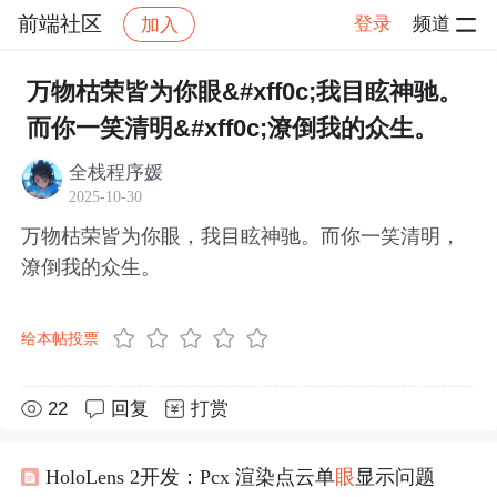
前端社区
登录
频道
加入
帖子详情
社区
前端社区
感慨
万物枯荣皆为你眼&#xff0c;我目眩神驰。
而你一笑清明&#xff0c;潦倒我的众生。
全栈程序媛
2025-10-30
万物枯荣皆为你眼，我目眩神驰。而你一笑清明，
潦倒我的众生。
给本帖投票
22
回复
打赏
HoloLens 2开发：Pcx 渲染点云单
眼
显示问题