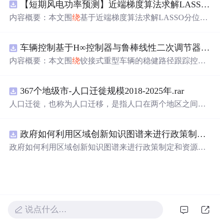
【短期风电功率预测】近端梯度算法求解LASSO分位数回归-短期风电功率预测研究（Matlab代码实现）
（正弦脉宽调制）两种调制方式在Simulink平台下的仿真建
模。通过引入虚拟阻抗改善系统输出阻抗特性，结合统一
内容概要：本文围
绕
基于近端梯度算法求解LASSO分位数
有源阻尼技术有效抑制LC或LCL滤波器引起的谐振问题，
回归的短期风电功率预测方法展开研究，旨在提升预测模
从而提升逆变器在弱电网条件下的并网稳定性与电能质
型在复杂环境下的精度与鲁棒性。文章系统构建了LASSO
量。研究涵盖了控制策略的设计、调制算法的实现、动态
车辆控制基于H∞控制器与鲁棒线性二次调节器RLQR的铰接式重型车辆的稳健路径跟踪控制研究（Matlab代码实现）
分位数回归模型，深入剖析其数学原理，并引入近端梯度
响应分析及谐波抑制效果评估，同时拓展涉及正负序分
算法进行高效优化求解，有效应对高维稀疏数据与异常值
内容概要：本文围
绕
铰接式重型车辆的稳健路径跟踪控制
离、中点电位平衡、DPWMA调制等关键技术，构建了完
干扰等问题。通过Matlab平台完成了完整的算法实现与仿
问题，提出并实现了基于H∞控制器与鲁棒线性二次调节器
整的高性能并网逆变器控制系统仿真体系。; 适合人群：适
真实验，利用实际风电数据验证了该方法在不同分位点下
（RLQR）的控制策略。通过建立车辆动力学模型，针对
用于从事电力电子、新能源发电、智能电网及相关领域的
的预测性能，结果表明其相较于传统方法具有更强的稳定
367个地级市-人口迁徙规模2018-2025年.rar
系统中存在的外部干扰与参数不确定性，设计H∞控制器以
研究生、科研人员和工程技术人员，特别是具备三相并网
性和准确性。此外，文档还整合了电力系统、机器学习、
增强系统的抗干扰能力，并结合RLQR优化控制性能，在
人口迁徙，也称为人口迁移，是指人口在两个地区之间的
逆变器控制理论基础并熟悉MATLAB/Simulink仿真环境的
路径规划等多个领域的相关科研方向与技术应用案例，突
保证稳定性的同时提升路径跟踪精度。研究利用Matlab进
空间移动，这种移动通常涉及人口居住地由迁出地到迁入
专业人士；; 使用场景及目标：①用于高校与科研机构开展
出该方法在新能源预测与智能优化中的广泛适用性与实践
行仿真验证，对比不同工况下的控制效果，展示了所提方
地的永久性或长期性的改变。 随着经济的不断发展、城市
并网逆变器稳定性与控制策略的深入研究；②支撑学位论
价值。; 适合人群：具备扎实的数学基础（如凸优化、统计
法在复杂行驶环境下的优越性与鲁棒性。; 适合人群：具备
政府如何利用区域创新知识图谱来进行政策制定和资源统筹？.docx
化进程的加速以及人们生活方式的转变，人口流动的趋势
文撰写、学术期刊投稿或科研项目申报中的仿真验证工
学习）与Matlab编程能力，从事新能源发电预测、电力系
自动控制理论基础、车辆工程或自动化相关背景，熟悉Mat
愈发明显。通过深入研究和分析人口迁徙的年度、月度数
政府如何利用区域创新知识图谱来进行政策制定和资源统
作；③为企业研发高性能、高可靠性的并网逆变器产品提
统调度、智能优化算法或机器学习等领域的科研人员、工
lab/Simulink仿真工具，从事智能车辆控制、路径跟踪算法
据，我们能够更深入地理解这一社会现象，为政策制定、
筹？
供先进的控制方案与技术原型支持；; 阅读建议：建议读者
程技术人员及研究生。; 使用场景及目标：①应用于短期风
研究的研究生、科研人员及工程技术人员。; 使用场景及目
城市规划和社会发展提供有力支持。
结合提供的Simulink模型文件进行实际操作与仿真验证，重
电功率预测，增强模型对噪声、异常值及非平稳特性的适
标：①应用于铰接式重型车辆（如矿用卡车、大型拖挂
点关注虚拟阻抗参数设计与有源阻尼的协同作用机制，深
应能力，提升电网调度的安全性与经济性；②为研究LASS
车）的自动驾驶路径跟踪控制系统设计；②为解决存在模
入理解不同调制策略对系统性能的影响，并可进一步拓展
O回归、分位数回归及近端梯度优化算法的学者提供可复
型不确定性和外界扰动条件下的鲁棒控制问题提供算法参
学习文中提及的正负序控制、中点电位平衡等先进控制技
现、可扩展的Matlab代码实例，便于算法改进与对比实
考与实现范例；③服务于高校科研项目、毕业论文或工业
说点什么…
术，全面提升对复杂电网环境下并网系统稳定运行机制的
验；③作为可再生能源消纳、电力市场出清、微网能量管
界智能运输系统的技术开发。; 阅读建议：此资源以Matlab