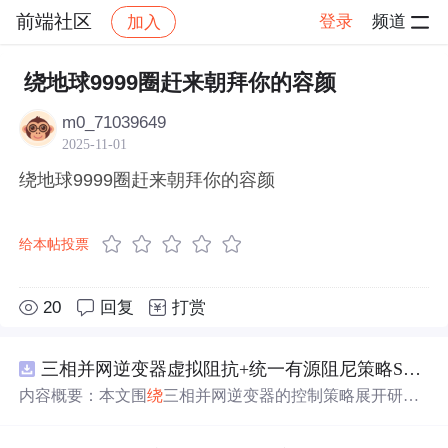
前端社区
登录
频道
加入
帖子详情
社区
前端社区
感慨
绕地球9999圈赶来朝拜你的容颜
m0_71039649
2025-11-01
绕地球9999圈赶来朝拜你的容颜
给本帖投票
20
回复
打赏
三相并网逆变器虚拟阻抗+统一有源阻尼策略SVPWM+SPWM调制仿真
内容概要：本文围
绕
三相并网逆变器的控制策略展开研
究，重点探讨了虚拟阻抗与统一有源阻尼相结合的控制方
法，并实现了SVPWM（空间矢量脉宽调制）与SPWM