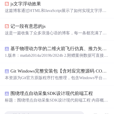
js文字浮动效果
这篇博客通过HTML和JavaScript展示了如何实现文字浮动
的效果。作者利用CSS设置元素的绝对定位，JavaScript则
用来随机生成文字的初始位置和透明度变化，营造出文字
记一段有意思的js
在页面上随机飘动的视觉效果。此外，文中还包含了对CS
S样式和JavaScript事件监听的运用，增加了互动性和趣味
这是一篇收集了众多浪漫心语的博客，每一条都充满了甜
性。
蜜和温情，表达了作者对某人的深深喜爱。从星辰大海到
日常生活，从诗词歌赋到甜蜜日常，字
里
行间透露出对你
基于物理动力学的二维火箭飞行仿真、推力矢量建模和闭环俯仰角控制，采用MATLABSimulink技术。.zip
的独特情感，仿佛每个瞬间都因你而闪耀。这些话语如同
繁星，照亮了平凡的日子，让人感受到爱的力量和美好。
1.版本：matlab2014a/2019b/2024b 2.附赠案例数据可直接运
行。 3.代码特点：参数化编程、参数可方便更改、代码编
程思路清晰、注释明细。 4.适用对象：计算机，电子信息
Git Windows完整安装包【含对应完整源码 COPYING协议 GPL‑v2】
工程、数学等专业的大学生课程设计、期末大作业和毕业
设计。
本资源为Git官方原版程序打包整理，包含Windows平台Git
二进制安装程序、对应版本完整源代码、GPL‑v2协议COP
YING文件。 软件协议：GNU General Public License v2 (G
围绕埋点自动采集SDK设计现代前端工程
PL‑v2)。 Git为开源软件，官方原版可以免费获取。本资源
仅为整理归档，非本人原创作品。 分发遵从GPL‑v2许可要
标题：围绕埋点自动采集SDK设计现代前端工程 内容概
求：压缩包内附带完整源码与原始版权协议文件。 请勿将
要：围绕核心链路、并发控制、异常补偿与可观测性建
本资源冒充为原创软件。 适用人群：Windows开发人员，
设，说明围绕埋点自动采集SDK设计现代前端工程的关键