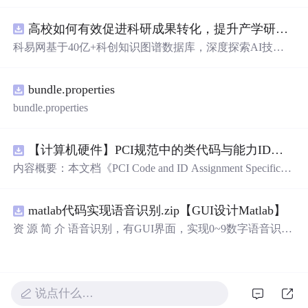
库，主要包含多套选择题，涵盖C语言的基础知识点，如
基本数据类型、运算符与表达式、控制结构（if、switch、
高校如何有效促进科研成果转化，提升产学研合作效率？.docx
循环）、数组、字符串处理、函数定义与调用、指针初步
等内容。题目形式为单项选择题，每道题后附有正确答
科易网基于40亿+科创知识图谱数据库，深度探索AI技术
案，旨在帮助学生巩固C语言语法和程序逻辑理解，提升
在技术转移、成果转化、技术经纪、知识产权、产业创
编程实践能力。; 适合人群：适用于高等院校计算机相关专
新、科技招商等垂直领域的多样化应用场景，研究科技创
业学习C语言课程的学生，特别是准备期末考试或需要强
bundle.properties
新领域的AI+数智化解决方案，推动科技创新与产业创新
化基础知识的初学者。; 使用场景及目标：①用于考前复
智能化发展。
bundle.properties
习，检验对C语言核心概念的掌握程度；②辅助教师出题
或课堂教学练习；③通过反复练习提高编程思维与代码逻
辑分析能力。; 阅读建议：建议结合教材和上机实践进行练
【计算机硬件】PCI规范中的类代码与能力ID分配：设备功能分类及扩展能力标识系统设计
习，重点关注易错题和涉及复杂逻辑控制的题目，理解每
内容概要：本文档《PCI Code and ID Assignment Specificati
道题背后的程序执行流程，以达到真正掌握语言特性的目
on Revision 1.10》由PCI-SIG发布，定义了PCI设备的类代
的。
码（Class Codes）、能力标识（Capability IDs）和扩展能
matlab代码实现语音识别.zip【GUI设计Matlab】
力标识（Extended Capability IDs）的标准编码规范。文档
详细列出了各类设备的功能分类，包括存储控制器、网络
资 源 简 介 语音识别，有GUI界面，实现0~9数字语音识别
控制器、显示设备、输入设备等，并为每种设备类型分配
详 情 说 明 在这个文档中，我们将讨论语音识别的重要性
唯一的Base Class、Sub-C
以及如何实现0到9的数字语音识别。语音识别是一种技
术，它可以将人类的语音转换为计算机可以理解的文本。
它在许多领域有广泛的应用，包括语音助手、语音控制和
说点什么…
自动语音识别。语音识别技术的发展使得我们能够通过语