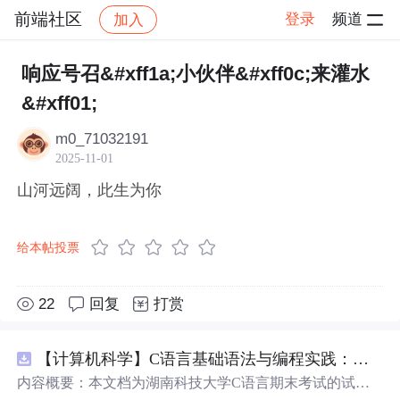
前端社区
登录
频道
加入
帖子详情
社区
前端社区
感慨
响应号召&#xff1a;小伙伴&#xff0c;来灌水
&#xff01;
m0_71032191
2025-11-01
山河远阔，此生为你
给本帖投票
22
回复
打赏
【计算机科学】C语言基础语法与编程实践：湖南科技大学期末考试核心知识点解析
内容概要：本文档为湖南科技大学C语言期末考试的试题