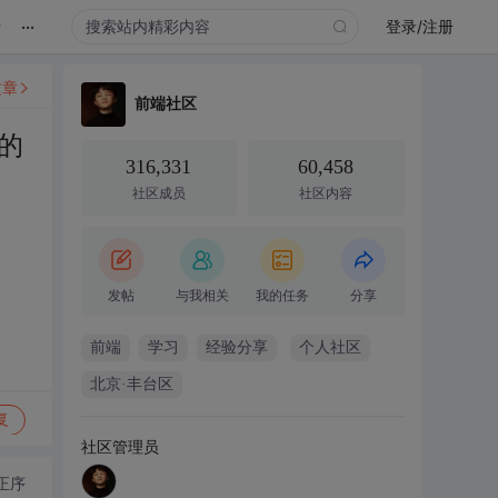
...
录
登录/注册
文章
前端社区
的
316,331
60,458
社区成员
社区内容
发帖
与我相关
我的任务
分享
前端
学习
经验分享
个人社区
北京·丰台区
复
社区管理员
正序