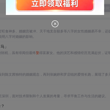
发表回
官旺食神多、婚姻宫被冲、天干地支合较多等八字的女性婚姻易不幸，还
说明八字对婚姻的影响。
驸马」
到转机，虽有绯闻但最终
娶
得富家女。他的演艺和感情经历充满起伏，证
业到陈文茜独特的婚姻观念，再到张婉婷和罗启锐的爱情长跑，展现了多
至深圳，面对技术限制和个人发展的考量，寻求平衡工作与生活的建议。
击？