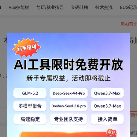
N
Vue技能树
简历/就业指导
立码吐槽
技术交流
BUG记
用AI写
。和她在一起这么多年，我也从未想过娶别
年，我也从未想过娶别的女人。
转发到动态
举报
写回
切换为时间