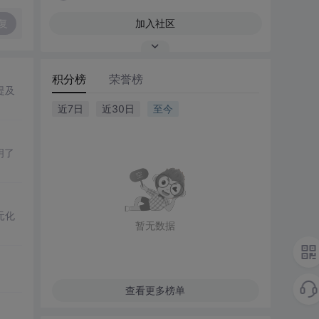
复
加入社区
积分榜
荣誉榜
提及
近7日
近30日
至今
明了
元化
暂无数据
查看更多榜单