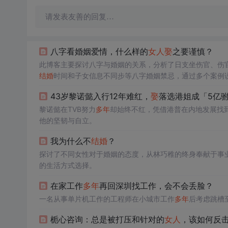
请发表友善的回复…
八字看婚姻爱情，什么样的
女人
娶
之要谨慎？
此博客主要探讨八字与婚姻的关系，分析了日支坐伤官、伤
结婚
时间和子女信息不同步等八字婚姻禁忌，通过多个案例
43岁黎诺懿入行12年难红，
娶
落选港姐成「5亿
黎诺懿在TVB努力
多年
却始终不红，凭借港普在内地发展找
他的坚韧与自立。
我为什么不
结婚
？
探讨了不同女性对于婚姻的态度，从林巧稚的终身奉献于事
的生活方式选择。
在家工作
多年
再回深圳找工作，会不会丢脸？
一名从事单片机工作的工程师在小城市工作
多年
后考虑跳槽
栀心咨询：总是被打压和针对的
女人
，该如何反