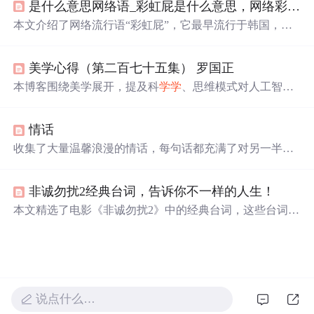
是什么意思网络语_彩虹屁是什么意思，网络彩虹屁夸人语录大全，彩虹屁是什么梗...
贵经验。
本文介绍了网络流行语“彩虹屁”，它最早流行于韩国，原
指花式吹捧偶像，现形容特别会夸人，也是恋爱男女的必
备技能。还整理了一波“彩虹屁”文案供大家参考。
美学心得（第二百七十五集） 罗国正
本博客围绕美学展开，提及科
学学
、思维模式对人工智能
发展的重要性，强调人工智能高速发展时人们要善于提问
题。还分析了郁达夫的美学思想，包括其美学观点、作品
情话
特色，同时指出其美学思想存在可商榷之处，如艺术应可
表现丑等。
收集了大量温馨浪漫的情话，每句话都充满了对另一半深
深的爱意和思念，适合用来表达心意。
非诚勿扰2经典台词，告诉你不一样的人生！
本文精选了电影《非诚勿扰2》中的经典台词，这些台词不
仅幽默风趣，还蕴含着深刻的人生哲理。通过这些台词，
我们可以窥见影片想要传达的情感与思考。
说点什么…