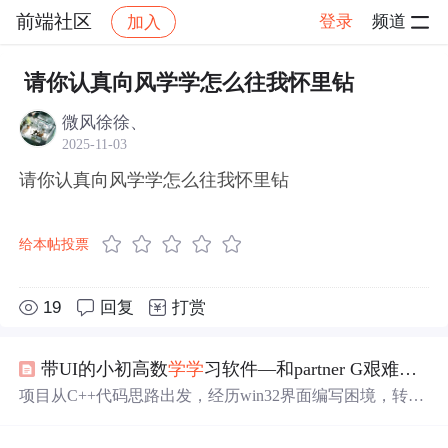
前端社区
登录
频道
加入
帖子详情
社区
前端社区
感慨
请你认真向风学学怎么往我怀里钻
微风徐徐、
2025-11-03
请你认真向风学学怎么往我怀里钻
给本帖投票
19
回复
打赏
带UI的小初高数
学学
习软件—和partner G艰难地用C++（QT库）实现的过程
项目从C++代码思路出发，经历win32界面编写困境，转向
QT库快速构建UI，解决题库生成难题，克服短信验证码挑
战，最终实现跨平台执行。过程充满艰辛，但也积累了宝