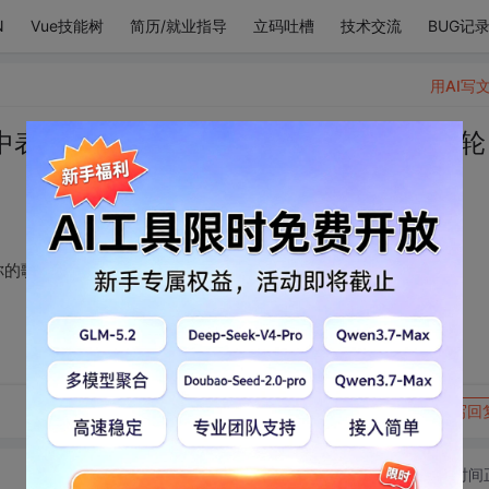
N
Vue技能树
简历/就业指导
立码吐槽
技术交流
BUG记
用AI写
中表现爱的模样，而你的歌声唱出了爱的轮
你的歌声唱出了爱的轮廓。
转发到动态
举报
写回
切换为时间