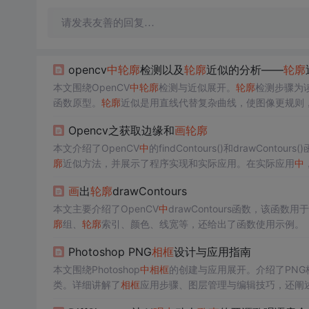
请发表友善的回复…
opencv
中
轮廓
检测以及
轮廓
近似的分析——
轮廓
本文围绕OpenCV
中
轮廓
检测与近似展开。
轮廓
检测步骤为
函数原型。
轮廓
近似是用直线代替复杂曲线，使图像更规则
验源代码。
Opencv之获取边缘和
画
轮廓
本文介绍了OpenCV
中
的findContours()和drawCont
廓
近似方法，并展示了程序实现和实际应用。在实际应用
中
时，文章提出了一个在原图上绘制矩形时遇到的问题，期待
画
出
轮廓
drawContours
本文主要介绍了OpenCV
中
drawContours函数，该函数用于
廓
组、
轮廓
索引、颜色、线宽等，还给出了函数使用示例。
Photoshop PNG
相框
设计与应用指南
本文围绕Photoshop
中
相框
的创建与应用展开。介绍了PNG
类。详细讲解了
相框
应用步骤、图层管理与编辑技巧，还阐