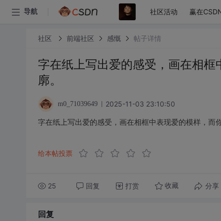
社区活动
赢在CSD
导航
社区
前端社区
感慨
帖子详情
字在纸上写出爱的感受，画在相框
廓。
2025-11-03 23:10:50
m0_71039649
字在纸上写出爱的感受，画在相框中表现爱的模样，而
给本帖投票
25
回复
打赏
分享
收藏
回复