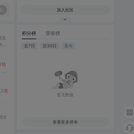
复
加入社区
积分榜
荣誉榜
理及
供实
近7日
近30日
至今
及
轮
。同
入
轮
暂无数据
感分
查看更多榜单