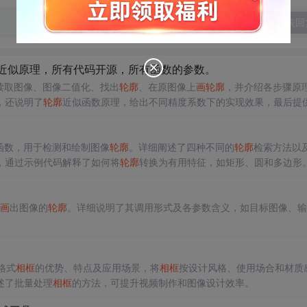
发表回
近似原理，所有代码开源，所有函数的参数。
读取图像、图像二值化、找出
轮廓
、在原图像上
画
轮廓
，并介绍各步骤原
，还说明了
轮廓
近似函数原理，给出不同精度系数下的实现效果，最后提
ours()函数，用于检测和绘制图像
轮廓
。详细阐述了四种不同的
轮廓
检索方法以
，通过示例代码解释了如何将
轮廓
转换为有用特征，如矩形、圆和多边形
解答。
画
出图像的
轮廓
。详细说明了其调用形式及各参数含义，如目标图像、输
格式
相框
的优势、特点及应用场景，将
相框
按设计风格、使用场合和材质
述了批量处理
相框
的方法，可提升视频制作和图像设计效率。