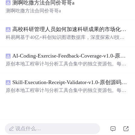
测啊吃撒方法合同价哥哥a
测啊吃撒方法合同价哥哥a
高校科研管理人员如何加速科研成果的市场化转化？.docx
科易网基于40亿+科创知识图谱数据库，深度探索AI技术
在技术转移、成果转化、技术经纪、知识产权、产业创
新、科技招商等垂直领域的多样化应用场景，研究科技创
AI-Coding-Exercise-Feedback-Coverage-v1.0-原创源码与文档.zip
新领域的AI+数智化解决方案，推动科技创新与产业创新
智能化发展。
原创本地工程审计与分析工具合集中的独立资源包。每个
ZIP包含完整源码、3项自动化测试、可复现合成示例、离
线HTML、JSON与SVG报告、1080×720真实运行效果图、
Skill-Execution-Receipt-Validator-v1.0-原创源码与文档.zip
README、运行说明、功能清单、MIT License及原创与授
权声明。解压后进入project目录，执行npm test验证算法，
原创本地工程审计与分析工具合集中的独立资源包。每个
执行npm run report生成报告，也可通过本地静态服务器打
ZIP包含完整源码、3项自动化测试、可复现合成示例、离
开网页。运行时零第三方依赖，不包含热点产品或开源项
线HTML、JSON与SVG报告、1080×720真实运行效果图、
目源码、Logo、官方截图、论文、生产日志或其他受限素
README、运行说明、功能清单、MIT License及原创与授
材。适合前端开发、AI应用工程、测试审计和课程实践。
权声明。解压后进入project目录，执行npm test验证算法，
执行npm run report生成报告，也可通过本地静态服务器打
说点什么…
开网页。运行时零第三方依赖，不包含热点产品或开源项
目源码、Logo、官方截图、论文、生产日志或其他受限素