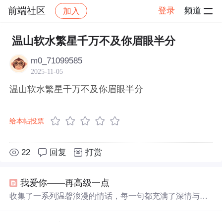
前端社区
登录
频道
加入
帖子详情
社区
前端社区
感慨
温山软水繁星千万不及你眉眼半分
m0_71099585
2025-11-05
温山软水繁星千万不及你眉眼半分
给本帖投票
22
回复
打赏
我爱你——再高级一点
收集了一系列温馨浪漫的情话，每一句都充满了深情与爱
意，适合用来表达对心爱之人的感情。