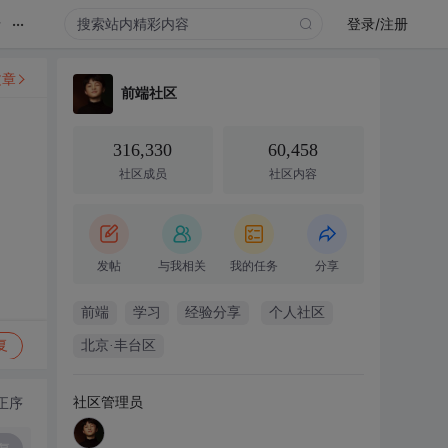
...
录
登录/注册
文章
前端社区
316,330
60,458
社区成员
社区内容
发帖
与我相关
我的任务
分享
前端
学习
经验分享
个人社区
复
北京·丰台区
社区管理员
正序