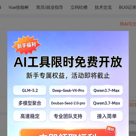
N
Vue技能树
简历/就业指导
立码吐槽
技术交流
BUG记
用AI写
。
转发到动态
举报
写回
切换为时间