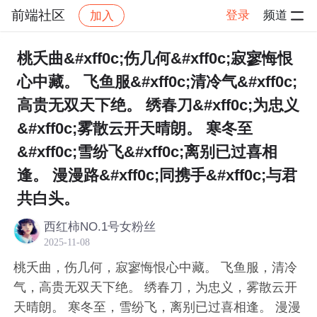
前端社区
登录
频道
加入
帖子详情
社区
前端社区
感慨
桃夭曲&#xff0c;伤几何&#xff0c;寂寥悔恨
心中藏。 飞鱼服&#xff0c;清冷气&#xff0c;
高贵无双天下绝。 绣春刀&#xff0c;为忠义
&#xff0c;雾散云开天晴朗。 寒冬至
&#xff0c;雪纷飞&#xff0c;离别已过喜相
逢。 漫漫路&#xff0c;同携手&#xff0c;与君
共白头。
西红柿NO.1号女粉丝
2025-11-08
桃夭曲，伤几何，寂寥悔恨心中藏。 飞鱼服，清冷
气，高贵无双天下绝。 绣春刀，为忠义，雾散云开
天晴朗。 寒冬至，雪纷飞，离别已过喜相逢。 漫漫