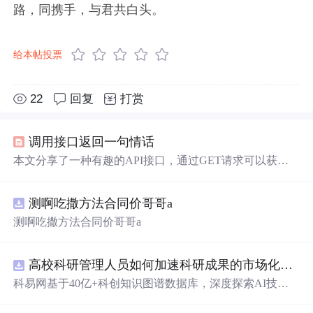
路，同携手，与君共白头。
给本帖投票
22
回复
打赏
调用接口返回一句情话
本文分享了一种有趣的API接口，通过GET请求可以获取
不同主题的诗句，如古代诗词、武侠意境等，体验文字的
无限可能。
测啊吃撒方法合同价哥哥a
测啊吃撒方法合同价哥哥a
高校科研管理人员如何加速科研成果的市场化转化？.docx
科易网基于40亿+科创知识图谱数据库，深度探索AI技术
在技术转移、成果转化、技术经纪、知识产权、产业创
新、科技招商等垂直领域的多样化应用场景，研究科技创