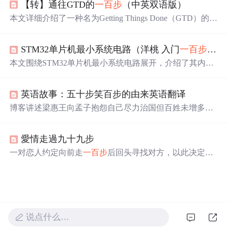
【转】通往GTD的
一百步
（中英双语版）
在于最后的努力。讨论环节鼓励学员分享启发，深化对激
励的理解，并激发他们的潜能，寻找自我激励的方法。此
本文详细介绍了一种名为Getting Things Done（GTD）的时
活动适合在培训过程中提升学员的积极性和参与度。
间管理和个人效率提升方法。从初级阶段的实践开始，逐
步深入到高级和大师级的应用技巧。涵盖从基本理念的理
STM32单片机最小系统电路（洋桃 入门
一百步
第十
解到具体工具的选择和使用，直至最终形成高效的生活方
式。
本文围绕STM32单片机最小系统电路展开，介绍了其内部
组成，包括内核和存储器；外部部分涉及时钟、复位、电
源管理等。还阐述了USRT串口连接方式，以及单片机启动
英语故事：五十步笑百步的由来英语翻译
模式设置选项，如不同BOOT1和BOOT0组合对应的启动
区域。
博客讲述梁惠王向孟子抱怨自己尽力治国但百姓未增多，
邻国百姓也未减少。孟子以打仗为喻，指出战场上逃五十
步的人嘲笑逃
一百步
的人不对，因为都是逃兵。体现了治
愛情走過九十九步
国理念探讨。
一对恋人约定向前走
一百步
后回头寻找对方，以此决定是
否继续他们的关系。在走完九十九步后，他们最终选择拥
抱并重新开始。
说点什么…