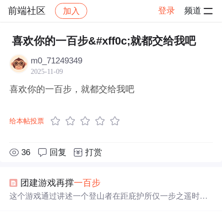
前端社区
登录
频道
加入
帖子详情
社区
前端社区
感慨
喜欢你的一百步&#xff0c;就都交给我吧
m0_71249349
2025-11-09
喜欢你的一百步，就都交给我吧
给本帖投票
36
回复
打赏
团建游戏再撑
一百步
这个游戏通过讲述一个登山者在距庇护所仅一步之遥时死
去的故事，强调了激励在管理和个人成长中的关键作用。
游戏旨在提醒学员在面临困难时再坚持一下，往往成功就