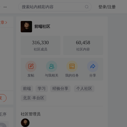
...
录
登录/注册
文章
前端社区
316,330
60,458
社区成员
社区内容
发帖
与我相关
我的任务
分享
前端
学习
经验分享
个人社区
复
北京·丰台区
社区管理员
正序