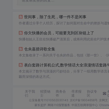
请发表友善的回复…
世间事，除了生死，哪一件不是闲事
作者通过分享个人经历，探讨了如何面对生命中的挫折与遗
你欠快播的会员，可能要充到区块链上了
快播创始人王欣在快播破产清算后，或将利用此前在P2P技
仓央嘉措诗歌全集
本文集收录了一系列关于仓央的作品，包括《那一世》、《
表白套路计算机公式,数学情话大全浪漫情话套路句
本文揭示了数学与浪漫的巧妙结合，分享了一组用数学语言
颖而深情的表达方式。
关于我
招贤纳
商务合
寻求报
协议专
们
士
作
道
区
公安备案号11010502030143
京ICP备19004658号
京网文〔
家长监护
网络110报警服务
中国互联网举报中心
Chro