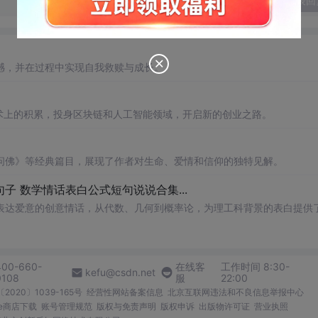
发表回
憾，并在过程中实现自我救赎与成长。
术上的积累，投身区块链和人工智能领域，开启新的创业之路。
问佛》等经典篇目，展现了作者对生命、爱情和信仰的独特见解。
子 数学情话表白公式短句说说合集...
表达爱意的创意情话，从代数、几何到概率论，为理工科背景的表白提供
400-660-
在线客
工作时间 8:30-
kefu@csdn.net
0108
服
22:00
2020〕1039-165号
经营性网站备案信息
北京互联网违法和不良信息举报中心
me商店下载
账号管理规范
版权与免责声明
版权申诉
出版物许可证
营业执照