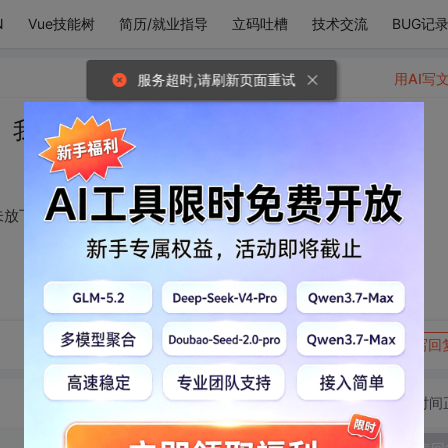
N
Vue技能树
简历/就业指导
立码吐槽
技术交流
BUG记
用AI写
服务超时,请刷新页面重试
。我放下过天地，从未放下过你。
未放下过你。
转发到动态
举报
写回
切换为时间