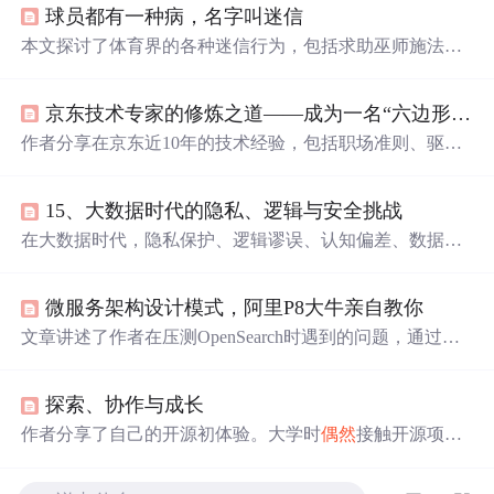
球员都有一种病，名字叫迷信
本文探讨了体育界的各种迷信行为，包括求助巫师施法、
使用
幸运
物和个人怪癖等。通过心理学视角分析了这些行
为背后的原因，指出它们可能是运动员为缓解比赛压力和
京东技术专家的修炼之道——成为一名“六边形战士”
不确定性的一种方式。
作者分享在京东近10年的技术经验，包括职场准则、驱动
业务建议、思维转变等。如坚持‘越努力，越
幸运
’和‘选择
比努力更重要’；技术驱动业务要理解业务、把握趋势；还
15、大数据时代的隐私、逻辑与安全挑战
给出提升影响力、技术人成长建议及书籍推荐，自创万能
公式助力制定成长路径。
在大数据时代，隐私保护、逻辑谬误、认知偏差、数据
偶
然
性等问题日益凸显。本文详细探讨了大数据在不同领域
的应用及其带来的隐私和安全挑战，并提出了相应的应对
微服务架构设计模式，阿里P8大牛亲自教你
措施。从法律规定到技术
手段
，从企业策略到个人行为，
本文旨在寻找数据利用与隐私保护之间的平衡点。
文章讲述了作者在压测OpenSearch时遇到的问题，通过代
码优化、配置调整、使用Redis缓存等
手段
逐步提升系统性
能，总结了12条关键优化经验和面试准备建议。
探索、协作与成长
作者分享了自己的开源初体验。大学时
偶然
接触开源项目
后，作者选择参与一个移动端社交应用的开源项目开发。
开发中虽遇诸多问题，但通过多种方式解决。在此过程