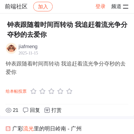
前端社区
登录
频道
加入
帖子详情
社区
前端社区
感慨
钟表跟随着时间而转动 我追赶着流光争分
夺秒的去爱你
jiafmeng
2025-11-15
钟表跟随着时间而转动 我追赶着流光争分夺秒的去
爱你
给本帖投票
21
回复
打赏
广彩
流光
里的明日岭南 - 广州