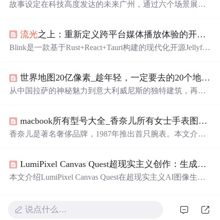
故事设定在科技高度发达的未来广州，通过六个场景展现
传统岭南文化与量子科技的融合。从量子茶楼到全城晚安
仪式，科技融入城市，让广府文化在未来焕发生机，勾勒
流光
之上：重新定义跨平台媒体播放体验的开源革命
出传统与未来共生的奇幻画卷。
Blink是一款基于Rust+React+Tauri构建的现代化开源Jellyfin
桌面客户端，致力于解决传统播放器卡顿、臃肿、多端不
同步等核心痛点。它具备轻量高性能（内存降低60%）、
世界地图20亿像素_趁年轻，一定要去的20个地方！再不疯狂你就老了！
全平台兼容、多设备进度同步、音频直通、自动帧率匹
配、Vim快捷键、自定义播放配置及Jellyfin服务器集群管理
从中国拉萨的神秘魅力到意大利威尼斯的独特建筑，再到
等功能，面向家庭影院、追剧用户与媒体库管理者提供智
澳大利亚悉尼的自然美景，本文精选了全球20个最具吸引
能化跨平台媒体体验。
力的城市。这些城市不仅拥有令人难忘的自然风光，还承
macbook所有型号大全_香奈儿所有女士手表图_香奈儿手表型号大全_香奈儿手表型号在哪看...
载着丰富的历史文化，是旅行者的理想目的地。
香奈儿是著名奢侈品牌，1987年推出首只腕表。本文介绍
了香奈儿女士手表型号，如J12系列的不同款式，还有经典
腕表中的非凡珍品、珠宝腕表等。此外，还讲述了香奈儿
LumiPixel Canvas Quest超现实主义创作：生成融合自然与机械的赛博格人像
手表发展历程，其腕表均由瑞士拉夏德芳的工厂制作。
本文介绍LumiPixel Canvas Quest在超现实主义AI图像生成
中的应用，重点解析其生成自然与机械融合赛博格人像的
核心能力。涵盖五类典型案例（如植物神经系统共生体、
水晶心脏祭司等），剖析三大技术亮点：有机融合机制、
说点什么…
细节涌现式创新及风格可控的随机性，并给出提示词工