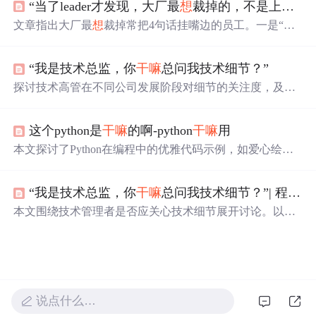
“当了leader才发现，大厂最
想
裁掉的，不是上班总迟到的，也不是下班搞失联的，而是经常把这4句话挂在嘴边的。”
女性读懂男人潜台词，避免青春浪费。
文章指出大厂最
想
裁掉常把4句话挂嘴边的员工。一是“这
不是我的责任”，这类人推卸责任，影响团队氛围；二是
“这不可能做到”，遇到困难就退缩；三是“我没空，你找别
“我是技术总监，你
干嘛
总问我技术细节？”
人吧”，拒绝成长机会；四是“这个我做不了”，不愿挑战自
己。消极态度会拖团队后腿。
探讨技术高管在不同公司发展阶段对细节的关注度，及其
对个人职业发展的影响。
这个python是
干嘛
的啊-python
干嘛
用
本文探讨了Python在编程中的优雅代码示例，如爱心绘
制、数据计算与可视化、函数与装饰器应用，以及验证码
实现。此外，还提到了Python在广告推广（云服务器优
“我是技术总监，你
干嘛
总问我技术细节？”| 程序员有话说
惠）、Web开发、数据分析和基础IT技能中的实用性。
本文围绕技术管理者是否应关心技术细节展开讨论。以妻
子猎头工作中候选人终面被拒为例，说明快速发展期公司
招管理者需其解决问题，应懂技术细节。还讲述小李因不
关注技术细节，业务转型时求职碰壁，强调技术细节对技
术管理者的重要性。
说点什么…