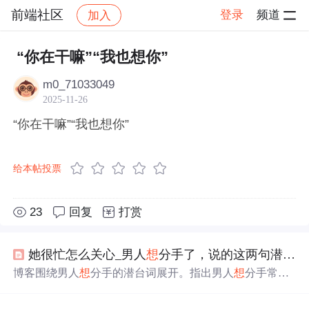
前端社区
登录
频道
加入
帖子详情
社区
前端社区
感慨
“你在干嘛”“我也想你”
m0_71033049
2025-11-26
“你在干嘛”“我也想你”
给本帖投票
23
回复
打赏
她很忙怎么关心_男人
想
分手了，说的这两句潜台词你应该怎么读？
博客围绕男人
想
分手的潜台词展开。指出男人
想
分手常说
“我很忙，没时间”“我很累，我
想
静静”。分析了男人说这
些话的真实意图，还给出面对此类情况的应对方法，提醒