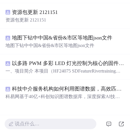
tkinter模块创建GUI的彩虹屁生成器。该程序经pyinstaller打
包后，可在无Python环境下运行。
资源包更新 2121151
资源包更新 2121151
地图下钻中中国&省份&市区等地图json文件
地图下钻中中国&省份&市区等地图json文件
以多路 PWM 多彩 LED 灯光控制为核心的固件方案，基于 PADAUK PMS 系列单片机
一、项目简介 本项目（HF24075 SDFeatureRivertraining）
是一套以多路 PWM 多彩 LED 灯光控制为核心的固件方
案，基于 PADAUK PMS 系列单片机。方案对蓝、青、粉
科技中介服务机构如何利用图谱数据，高效匹配供需双方并提升合作成功率？.docx
等多色 LED 进行独立 PWM 调光，实现呼吸、渐变、流水
等细腻灯光效果，并支持按键切换与传感器交互。其 PW
科易网基于40亿+科创知识图谱数据库，深度探索AI技术
M 调光结构清晰，是学习单片机 PWM、色彩混合与灯光
在技术转移、成果转化、技术经纪、知识产权、产业创
算法的理想范例。 核心应用场景： 1. 氛围灯 / 流水灯产品
新、科技招商等垂直领域的多样化应用场景，研究科技创
开发 2. PWM 调光与色彩混合学习 3. 电子类课程设计 / 毕
新领域的AI+数智化解决方案，推动科技创新与产业创新
业设计 4. 灯光艺术与 DIY 项目 适配使用场景：学习练
智能化发展。
说点什么…
手、毕业设计、课程设计、创业售卖、实操实训，突出实