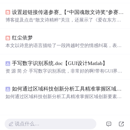
深的爱意和思念，适合用来表达心意。
设置超链接传递参赛_【“中国魂散文诗奖”参赛作品展示】黑龙江刘凤玲：爱在东方红（组章）...
博客提及点击“散文诗精粹”关注，还展示了《爱在东方红
(组章)》等内容，同时发布了首届“中国魂散文诗奖”征稿启
事。
红尘依梦
本文以诗意的语言描绘了一段跨越时空的情感纠葛，表达
了作者对于爱情的深刻理解和对生命的哲思。通过对不同
场景的细腻刻画，展现了主人公内心的细腻情感变化。
手写数字识别系统.doc【GUI设计Matlab】
资 源 简 介 手写数字识别系统，非常好的啊!带有GUI界
面，使用方便! 详 情 说 明 用这个手写数字识别系统，你可
以轻松地识别手写数字。这个系统不仅功能强大，而且还
如何通过区域科技创新分析工具精准掌握区域创新要素分布与产业链融合现状？.docx
带有直观的图形用户界面（GUI），非常容易使用。你只
需要将手写数字输入系统，它将立即给出准确的识别结
如何通过区域科技创新分析工具精准掌握区域创新要素分
果。这个系统可以在各种场景中使用，无论是学校、工作
布与产业链融合现状？
还是日常生活，都能为你提供快速和准确的识别服务。它
是一个非常方便和实用的工具，你一定会喜欢它的！
说点什么…