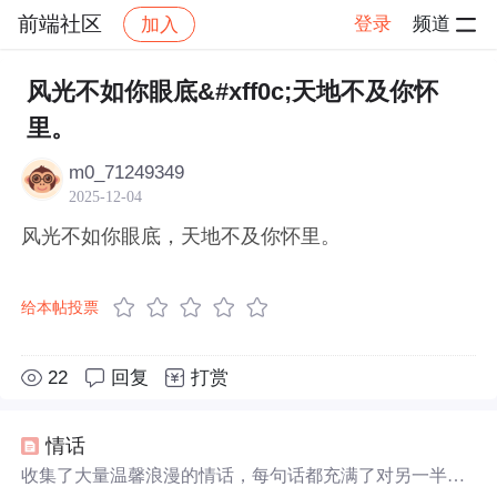
前端社区
登录
频道
加入
帖子详情
社区
前端社区
感慨
风光不如你眼底&#xff0c;天地不及你怀
里。
m0_71249349
2025-12-04
风光不如你眼底，天地不及你怀里。
给本帖投票
22
回复
打赏
情话
收集了大量温馨浪漫的情话，每句话都充满了对另一半深