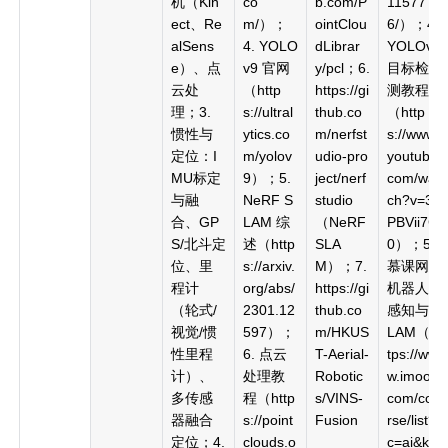
机（Kin
co
b.com/P
11577
ect、Re
m/）；
ointClou
6/）；4.
alSens
4. YOLO
dLibrar
YOLOv9
e）、点
v9 官网
y/pcl；6.
目标检
云处
（http
https://gi
测教程
理；3.
s://ultral
thub.co
（http
惯性与
ytics.co
m/nerfst
s://www.
定位：I
m/yolov
udio-pro
youtube.
MU标定
9）；5.
ject/nerf
com/wat
与融
NeRF S
studio
ch?v=3y
合、GP
LAM 综
（NeRF
PBVii7Ct
S/北斗定
述（http
SLA
0）；5.
位、里
s://arxiv.
M）；7.
慕课网
程计
org/abs/
https://gi
机器人
（轮式/
2301.12
thub.co
感知与S
视觉/惯
597）；
m/HKUS
LAM（ht
性里程
6. 点云
T-Aerial-
tps://ww
计）、
处理教
Robotic
w.imooc.
多传感
程（http
s/VINS-
com/cou
器融合
s://point
Fusion
rse/list?
定位；4.
clouds.o
c=ai&ke