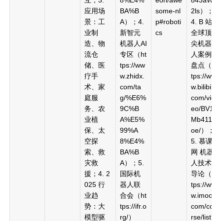
应用场
BA%B
some-nl
2ls）；
景：工
A）；4.
p#roboti
4. B 站
业制
新智元
cs
全球顶
造、物
机器人AI
尖机器
流仓
专区（ht
人案例
储、医
tps://ww
盘点（ht
疗手
w.zhidx.
tps://ww
术、家
com/ta
w.bilibili.
庭服
g/%E6%
com/vid
务、农
9C%B
eo/BV1
业植
A%E5%
Mb411i7
保、太
99%A
oe/）；
空探
8%E4%
5. 慕课
索、救
BA%B
网 机器
灾救
A）；5.
人技术
援；4. 2
国际机
导论（ht
025 行
器人联
tps://ww
业趋
合会（ht
w.imooc.
势：大
tps://ifr.o
com/cou
模型驱
rg/）
rse/list?