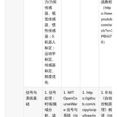
力/力矩
战教程
传感
（http
器、视
s://www.
觉传感
youtube.
器、惯
com/wat
性传感
ch?v=3y
器；5.
PBVii7Ct
机器人
0）
标定：
运动学
标定、
传感器
标定、
精度优
化
信号与
1. 信号
1. MIT
1. http
1. B 站
系统基
处理：
OpenCo
s://githu
《自动
础
时域/频
urseWar
b.com/s
控制原
域分
e 信号与
cipy/scip
理》精
析、滤
系统（ht
y/tree/m
讲（http