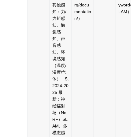
其他感
rg/docu
yword=S
知：力/
mentatio
LAM）
力矩感
n/）
知、触
觉感
知、声
音感
知、环
境感知
（温度/
湿度/气
体）；5.
2024-20
25 最
新：神
经辐射
场（Ne
RF）SL
AM、多
模态感