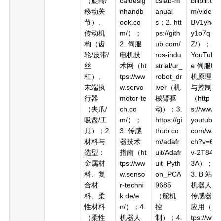
（旋转/
caldesig
cslab-m
bilibili.co
移动关
nhandb
anual
m/video/
节）、
ook.co
s；2. htt
BV1yh4
传动机
m/）；
ps://gith
y1o7q
构（齿
2. 伺服
ub.com/
Z/）；2.
轮/皮带/
电机技
ros-indu
YouTub
丝
术网（ht
strial/ur_
e 伺服电
杠）、
tps://ww
robot_dr
机原理
末端执
w.servo
iver（机
与控制
行器
motor-te
械臂驱
（http
（夹爪/
ch.co
动）；3.
s://www.
吸盘/工
m/）；
https://gi
youtube.
具）；2.
3. 传感
thub.co
com/wat
材料与
器技术
m/adafr
ch?v=6Z
选型：
指南（ht
uit/Adafr
v-2T84X
金属材
tps://ww
uit_Pyth
3A）；
料、复
w.senso
on_PCA
3. B 站
合材
r-techni
9685
机器人
料、柔
k.de/e
（舵机
传感器
性材料
n/）；4.
控
应用（ht
（柔性
机器人
制）；4.
tps://ww