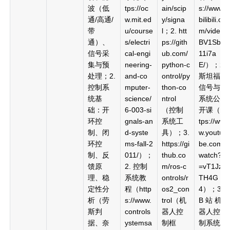
波（低
tps://oc
ain/scip
s://www.
通/高通/
w.mit.ed
y/signa
bilibili.co
带
u/course
l；2. htt
m/video/
通）、
s/electri
ps://gith
BV1Sb4
信号采
cal-engi
ub.com/
11i7a
集与预
neering-
python-c
E/）；2.
处理；2.
and-co
ontrol/py
斯坦福
控制系
mputer-
thon-co
信号与
统基
science/
ntrol
系统公
础：开
6-003-si
（控制
开课（ht
环控
gnals-an
系统工
tps://ww
制、闭
d-syste
具）；3.
w.youtu
环控
ms-fall-2
https://gi
be.com/
制、反
011/）；
thub.co
watch?v
馈原
2. 控制
m/ros-c
=vT1JzL
理、稳
系统教
ontrols/r
TH4G
定性分
程（http
os2_con
4）；3.
析（劳
s://www.
trol（机
B 站 机
斯判
controls
器人控
器人控
据、奈
ystemsa
制框
制系统