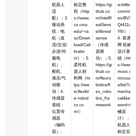
机器人
标定教
https://gi
w.bilibili.
适
程（http
thub.co
com/vid
配）；3.
s://www.
m/IntelR
eo/BV1
驱动系
cs.cmu.
ealSens
Qt411u7
统：电
edu/~ra
e/libreal
Y8/）；
机（直
sc/Down
sense
4. 慕课
流/交流/
load/Cali
（传感
网 机械
步进/伺
bratio
器驱
设计基
服电
n/）；5.
动）；5.
础（http
机）、
柔性机
https://gi
s://www.i
舵机、
器人材
thub.co
mooc.co
液压/气
料网（ht
m/flexro
m/cours
动驱
tps://ww
botics/fl
e/list?c=
动；4.
w.flexibl
ex_robo
mechani
传感器
e-roboti
tics_fra
cal&key
基础：
cs.co
mework
word=机
位置传
m/）
械设
感器
计）；5.
（编码
机器人
器）、
标定实