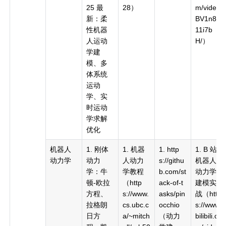
25 最
28）
m/video/
新：柔
BV1n84
性机器
11i7b
人运动
H/）
学建
模、多
体系统
运动
学、实
时运动
学求解
优化
机器人
1. 刚体
1. 机器
1. http
1. B 站
动力学
动力
人动力
s://githu
机器人
学：牛
学教程
b.com/st
动力学
顿-欧拉
（http
ack-of-t
建模实
方程、
s://www.
asks/pin
战（http
拉格朗
cs.ubc.c
occhio
s://www.
日方
a/~mitch
（动力
bilibili.co