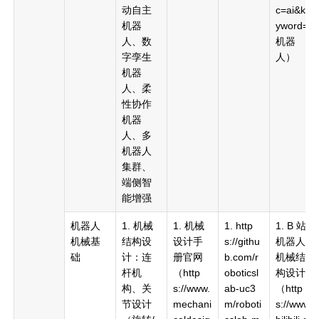
动自主
c=ai&ke
机器
yword=
人、数
机器
字孪生
人）
机器
人、柔
性协作
机器
人、多
机器人
集群、
端侧智
能增强
机器人
1. 机械
1. 机械
1. http
1. B 站
机械基
结构设
设计手
s://githu
机器人
础
计：连
册官网
b.com/r
机械结
杆机
（http
oboticsl
构设计
构、关
s://www.
ab-uc3
（http
节设计
mechani
m/roboti
s://www.