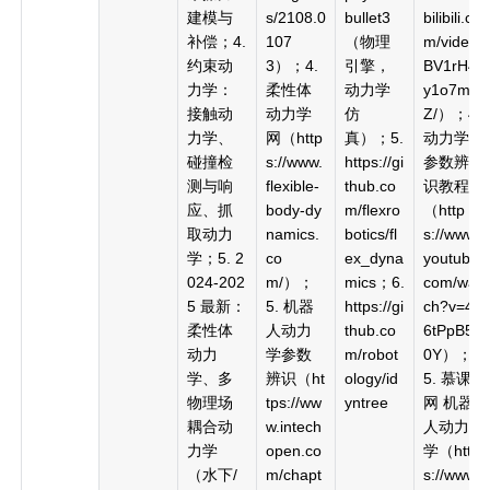
建模与
s/2108.0
bullet3
bilibili.co
补偿；4.
107
（物理
m/video/
约束动
3）；4.
引擎，
BV1rH4
力学：
柔性体
动力学
y1o7m
接触动
动力学
仿
Z/）；4.
力学、
网（http
真）；5.
动力学
碰撞检
s://www.
https://gi
参数辨
测与响
flexible-
thub.co
识教程
应、抓
body-dy
m/flexro
（http
取动力
namics.
botics/fl
s://www.
学；5. 2
co
ex_dyna
youtube.
024-202
m/）；
mics；6.
com/wat
5 最新：
5. 机器
https://gi
ch?v=4z
柔性体
人动力
thub.co
6tPpB5z
动力
学参数
m/robot
0Y）；
学、多
辨识（ht
ology/id
5. 慕课
物理场
tps://ww
yntree
网 机器
耦合动
w.intech
人动力
力学
open.co
学（http
（水下/
m/chapt
s://www.i