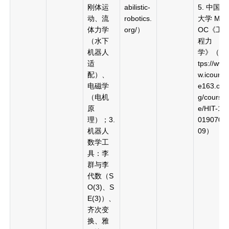
刚体运
abilistic-
5. 中国
动、流
robotics.
大学 MO
体力学
org/）
OC《工
（水下
程力
机器人
学》（ht
适
tps://ww
配）、
w.icours
电磁学
e163.or
（电机
g/cours
原
e/HIT-10
理）；3.
019070
机器人
09）
数学工
具：李
群与李
代数（S
O(3)、S
E(3)）、
齐次变
换、雅