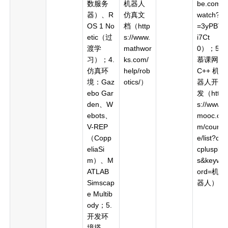
数服务
机器人
be.com/
器）、R
仿真文
watch?v
OS 1 No
档（http
=3yPBVi
etic（过
s://www.
i7Ct
渡学
mathwor
0）；5.
习）；4.
ks.com/
慕课网
仿真环
help/rob
C++ 机
境：Gaz
otics/）
器人开
ebo Gar
发（http
den、W
s://www.i
ebots、
mooc.co
V-REP
m/cours
（Copp
e/list?c=
eliaSi
cplusplu
m）、M
s&keyw
ATLAB
ord=机
Simscap
器人）
e Multib
ody；5.
开发环
境搭