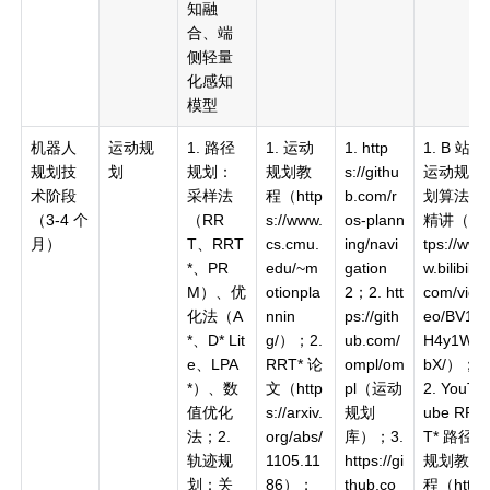
知融
合、端
侧轻量
化感知
模型
机器人
运动规
1. 路径
1. 运动
1. http
1. B 站
规划技
划
规划：
规划教
s://githu
运动规
术阶段
采样法
程（http
b.com/r
划算法
（3-4 个
（RR
s://www.
os-plann
精讲（ht
月）
T、RRT
cs.cmu.
ing/navi
tps://ww
*、PR
edu/~m
gation
w.bilibili.
M）、优
otionpla
2；2. htt
com/vid
化法（A
nnin
ps://gith
eo/BV1x
*、D* Lit
g/）；2.
ub.com/
H4y1W7
e、LPA
RRT* 论
ompl/om
bX/）；
*）、数
文（http
pl（运动
2. YouT
值优化
s://arxiv.
规划
ube RR
法；2.
org/abs/
库）；3.
T* 路径
轨迹规
1105.11
https://gi
规划教
划：关
86）；
thub.co
程（http