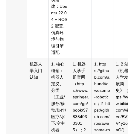
建：Ubu
ntu 22.0
4 + ROS
2 配置、
仿真环
境与物
理引擎
适配
机器人
1. 核心
1. 机器
1. http
1. B 站
学入门
概念：
人学手
s://githu
《机器
认知
机器人
册官网
b.com/a
人学发
定义、
（http
hundt/a
展简
分类
s://www.
wesome
史》（ht
（工业/
springer.
-robotic
tps://ww
服务/移
com/gp/
s；2. htt
w.bilibili.
动/协作/
book/97
ps://gith
com/vid
医疗/水
835403
ub.com/
eo/BV1f
下/空中
0301
ros/awe
V4y1o7
机器
5）；2.
some-ro
aQ/）；