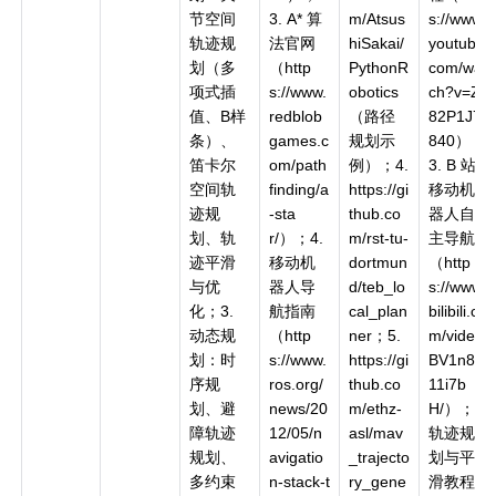
节空间
3. A* 算
m/Atsus
s://www.
轨迹规
法官网
hiSakai/
youtube.
划（多
（http
PythonR
com/wat
项式插
s://www.
obotics
ch?v=Z7
值、B样
redblob
（路径
82P1J7
条）、
games.c
规划示
840）；
笛卡尔
om/path
例）；4.
3. B 站
空间轨
finding/a
https://gi
移动机
迹规
-sta
thub.co
器人自
划、轨
r/）；4.
m/rst-tu-
主导航
迹平滑
移动机
dortmun
（http
与优
器人导
d/teb_lo
s://www.
化；3.
航指南
cal_plan
bilibili.co
动态规
（http
ner；5.
m/video/
划：时
s://www.
https://gi
BV1n84
序规
ros.org/
thub.co
11i7b
划、避
news/20
m/ethz-
H/）；4.
障轨迹
12/05/n
asl/mav
轨迹规
规划、
avigatio
_trajecto
划与平
多约束
n-stack-t
ry_gene
滑教程