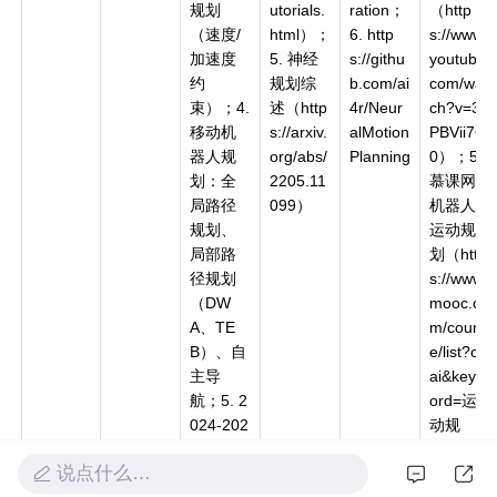
规划
utorials.
ration；
（http
（速度/
html）；
6. http
s://www.
加速度
5. 神经
s://githu
youtube.
约
规划综
b.com/ai
com/wat
束）；4.
述（http
4r/Neur
ch?v=3y
移动机
s://arxiv.
alMotion
PBVii7Ct
器人规
org/abs/
Planning
0）；5.
划：全
2205.11
慕课网
局路径
099）
机器人
规划、
运动规
局部路
划（http
径规划
s://www.i
（DW
mooc.co
A、TE
m/cours
B）、自
e/list?c=
主导
ai&keyw
航；5. 2
ord=运
024-202
动规
5 最新：
划）
说点什么…
神经规