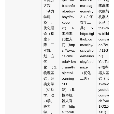
方程
b.stanfo
m/ros/g
李群李
（动力
rd.edu/~
eometry
代数与
学建
boyd/cv
2（几何
机器人
模）、
xboo
数学工
运动（ht
优化理
k/）；4.
具）；5.
tps://ww
论（梯
李群李
https://gi
w.bilibili.
度下
代数入
thub.co
com/vid
降、二
门（http
m/scipy/
eo/BV1z
次规
s://www.
scipy/tre
t411G7V
划、凸
cs.cmu.
e/main/s
n/）；4.
优
edu/~km
cipy/opti
YouTub
化）；2.
crane/Pr
mize
e 概率机
物理基
ojects/L
（优化
器人基
础：经
earning
工具）
础（http
典力学
SO
s://www.
（运动
3/）；5.
youtube.
学、动
概率机
com/wat
力学、
器人官
ch?v=zR
静力
网（http
1lO2Z0
学）、
s://prob
Xz0）；