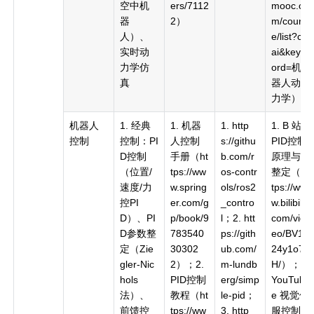
空中机
ers/7112
mooc.co
器
2）
m/cours
人）、
e/list?c=
实时动
ai&keyw
力学仿
ord=机
真
器人动
力学）
机器人
1. 经典
1. 机器
1. http
1. B 站
控制
控制：PI
人控制
s://githu
PID控制
D控制
手册（ht
b.com/r
原理与
（位置/
tps://ww
os-contr
整定（ht
速度/力
w.spring
ols/ros2
tps://ww
控PI
er.com/g
_contro
w.bilibili.
D）、PI
p/book/9
l；2. htt
com/vid
D参数整
783540
ps://gith
eo/BV1X
定（Zie
30302
ub.com/
24y1o7i
gler-Nic
2）；2.
m-lundb
H/）；2.
hols
PID控制
erg/simp
YouTub
法）、
教程（ht
le-pid；
e 视觉伺
前馈控
tps://ww
3. http
服控制