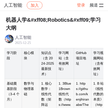
人工智能
登录
频道
加入
帖子详情
社区
人工智能
学习打卡
机器人学&#xff08;Robotics&#xff09;学习
大纲
人工智能
2025-12-25
学习阶
核心模
知识点
学习网
GitHub
学习视
段
块
（含 20
站（含
项目地
频网站
24-2025
有效网
址
（含有
最新技
址）
效网
术）
址）
基础奠
数学与
1. 核心
1. 3Blue
1. http
1. B 站
基阶段
物理基
数学：
1Brown
s://githu
《线性
（3-4 个
础
线性代
线性代
b.com/k
代数的
月）
数（矩
数（http
enjihiran
本质》
阵运
s://www.
abe/The
（http