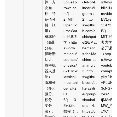
算、齐
3blue1b
-Art-of-L
s://www.
次坐
rown.co
inear-Al
bilibili.co
标、特
m/）；
gebra；
m/video/
征值分
2. MIT
2. http
BV1ys4
解、张
OpenCo
s://githu
11472
量）、
urseWar
b.com/a
E/）；2.
概率论
e 经典力
shishpat
MIT 经
（高斯
学（http
el26/Mat
典力学
分布、
s://ocw.
hematic
公开课
贝叶斯
mit.edu/
s-for-Ma
（http
估计、
courses/
chine-Le
s://www.
概率机
physics/
arning；
youtube.
器人基
8-01sc-c
3. http
com/pla
础）、
lassical-
s://githu
ylist?list
微积分
mechani
b.com/et
=PLUl4u
（多元
cs-fall-2
hz-asl/li
3cNGP6
微分、
01
e-group-
2esZEwf
积分、
6/）；3.
simulati
fjMAsE
变分
凸优化
ons；4.
MW_YAr
法）、
教程（ht
https://gi
xYC）；
常微分
tps://we
thub.co
3. B 站