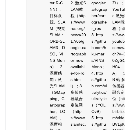
ter R-C
2. 激光S
googlec
Z/）；2.
NN）、
LAM教
artograp
YouTub
目标跟
程（http
her/cart
e 激光S
踪、SLA
s://www.
ographe
LAM教
M（视觉
ros.org/
r_ros；
程（http
SLAM：
news/20
3. http
s://www.
ORB-SL
17/05/g
s://githu
youtube.
AM3、D
oogle-ca
b.com/h
com/wat
SO、VI
rtograph
ku-mar
ch?v=3K
NS-Mon
er-now-
s/VINS-
0ZgGQ
o）；2.
availabl
Mono；
H04
深度感
e-for-ro
4. http
A）；3.
知：激
s.htm
s://githu
B 站 多
光SLAM
l）；3.
b.com/ul
传感器
（GMap
多传感
tralytics/
融合定
ping、C
器融合
ultralytic
位（http
artograp
定位网
s（YOL
s://www.
her、LO
（http
Ov9）；
bilibili.co
AM）、
s://www.
5. http
m/video/
深度相
slamtec.
s://githu
BV1pK4