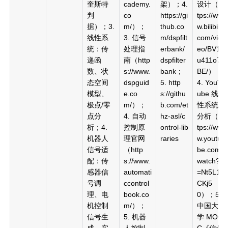
奎斯特
cademy.
架）；4.
设计（ht
判
co
https://gi
tps://ww
据）；3.
m/）；
thub.co
w.bilibili.
线性系
3. 信号
m/dspfilt
com/vid
统：传
处理指
erbank/
eo/BV1p
递函
南（http
dspfilter
u411o7
数、状
s://www.
bank；
BE/）；
态空间
dspguid
5. http
4. YouT
模型、
e.co
s://githu
ube 线
极点/零
m/）；
b.com/et
性系统
点分
4. 自动
hz-asl/c
分析（ht
析；4.
控制原
ontrol-lib
tps://ww
机器人
理官网
raries
w.youtu
信号适
（http
be.com/
配：传
s://www.
watch?v
感器信
automati
=Nt5L1j
号调
ccontrol
CKj5
理、电
book.co
0）；5.
机控制
m/）；
中国大
信号生
5. 机器
学 MOO
成、实
人控制
C《信号