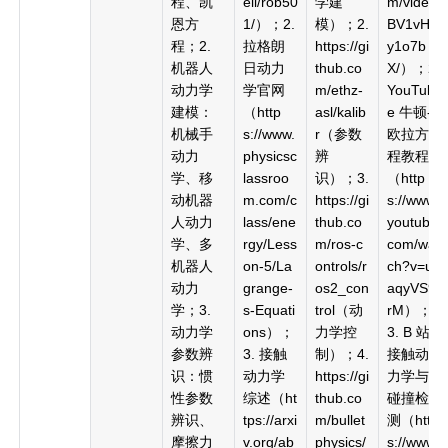
程、凯
ell/rob50
学建
m/video/
恩方
1/）；2.
模）；2.
BV1vH4
程；2.
拉格朗
https://gi
y1o7b
机器人
日动力
thub.co
X/）；2.
动力学
学官网
m/ethz-
YouTub
建模：
（http
asl/kalib
e 牛顿-
机械手
s://www.
r（参数
欧拉方
动力
physicsc
辨
程教程
学、移
lassroo
识）；3.
（http
动机器
m.com/c
https://gi
s://www.
人动力
lass/ene
thub.co
youtube.
学、多
rgy/Less
m/ros-c
com/wat
机器人
on-5/La
ontrols/r
ch?v=ua
动力
grange-
os2_con
aqyVS9-
学；3.
s-Equati
trol（动
rM）；
动力学
ons）；
力学控
3. B 站
参数辨
3. 接触
制）；4.
接触动
识：惯
动力学
https://gi
力学与
性参数
综述（ht
thub.co
碰撞检
辨识、
tps://arxi
m/bullet
测（http
摩擦力
v.org/ab
physics/
s://www.