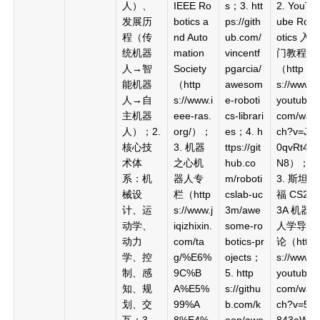
人）、
IEEE Ro
s；3. htt
2. YouT
发展历
botics a
ps://gith
ube Rob
程（传
nd Auto
ub.com/
otics 入
统机器
mation
vincentf
门教程
人→智
Society
pgarcia/
（http
能机器
（http
awesom
s://www.
人→自
s://www.i
e-roboti
youtube.
主机器
eee-ras.
cs-librari
com/wat
人）；2.
org/）；
es；4. h
ch?v=J_
核心技
3. 机器
ttps://git
0qvRt4L
术体
之心机
hub.co
N8）；
系：机
器人专
m/roboti
3. 斯坦
械设
栏（http
cslab-uc
福 CS22
计、运
s://www.j
3m/awe
3A 机器
动学、
iqizhixin.
some-ro
人学导
动力
com/ta
botics-pr
论（http
学、控
g/%E6%
ojects；
s://www.
制、感
9C%B
5. http
youtube.
知、规
A%E5%
s://githu
com/wat
划、交
99%A
b.com/k
ch?v=5q
互；3.
8%E4%
eon/awe
843aWt