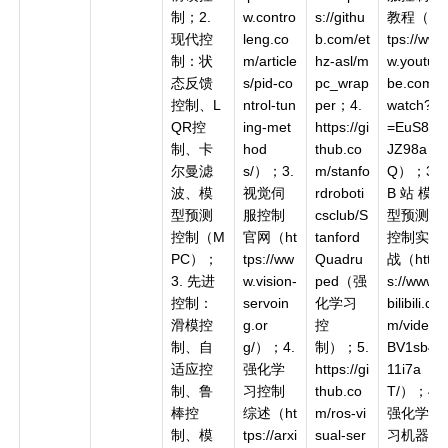
制；2.
w.contro
s://githu
教程（ht
现代控
leng.co
b.com/et
tps://ww
制：状
m/article
hz-asl/m
w.youtu
态反馈
s/pid-co
pc_wrap
be.com/
控制、L
ntrol-tun
per；4.
watch?v
QR控
ing-met
https://gi
=EuS8Y
制、卡
hod
thub.co
JZ98a
尔曼滤
s/）；3.
m/stanfo
Q）；3.
波、模
视觉伺
rdroboti
B 站 模
型预测
服控制
csclub/S
型预测
控制（M
官网（ht
tanford
控制实
PC）；
tps://ww
Quadru
战（http
3. 先进
w.vision-
ped（强
s://www.
控制：
servoin
化学习
bilibili.co
滑模控
g.or
控
m/video/
制、自
g/）；4.
制）；5.
BV1sb4
适应控
强化学
https://gi
11i7a
制、鲁
习控制
thub.co
T/）；4.
棒控
综述（ht
m/ros-vi
强化学
制、模
tps://arxi
sual-ser
习机器