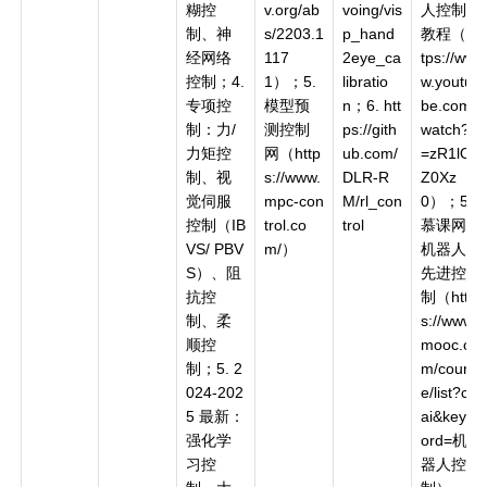
糊控
v.org/ab
voing/vis
人控制
制、神
s/2203.1
p_hand
教程（ht
经网络
117
2eye_ca
tps://ww
控制；4.
1）；5.
libratio
w.youtu
专项控
模型预
n；6. htt
be.com/
制：力/
测控制
ps://gith
watch?v
力矩控
网（http
ub.com/
=zR1lO2
制、视
s://www.
DLR-R
Z0Xz
觉伺服
mpc-con
M/rl_con
0）；5.
控制（IB
trol.co
trol
慕课网
VS/ PBV
m/）
机器人
S）、阻
先进控
抗控
制（http
制、柔
s://www.i
顺控
mooc.co
制；5. 2
m/cours
024-202
e/list?c=
5 最新：
ai&keyw
强化学
ord=机
习控
器人控