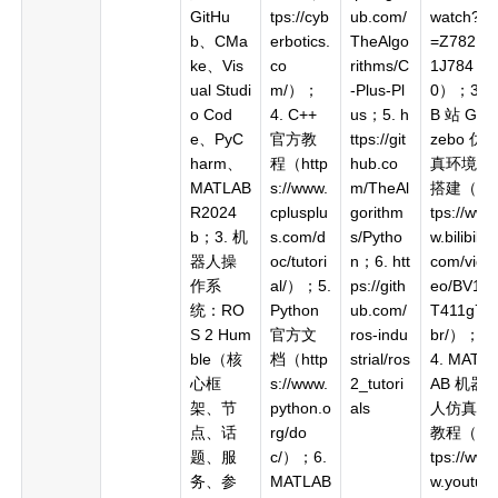
GitHu
tps://cyb
ub.com/
watch?v
b、CMa
erbotics.
TheAlgo
=Z782P
ke、Vis
co
rithms/C
1J784
ual Studi
m/）；
-Plus-Pl
0）；3.
o Cod
4. C++
us；5. h
B 站 Ga
e、PyC
官方教
ttps://git
zebo 仿
harm、
程（http
hub.co
真环境
MATLAB
s://www.
m/TheAl
搭建（ht
R2024
cplusplu
gorithm
tps://ww
b；3. 机
s.com/d
s/Pytho
w.bilibili.
器人操
oc/tutori
n；6. htt
com/vid
作系
al/）；5.
ps://gith
eo/BV1Y
统：RO
Python
ub.com/
T411g7
S 2 Hum
官方文
ros-indu
br/）；
ble（核
档（http
strial/ros
4. MATL
心框
s://www.
2_tutori
AB 机器
架、节
python.o
als
人仿真
点、话
rg/do
教程（ht
题、服
c/）；6.
tps://ww
务、参
MATLAB
w.youtu