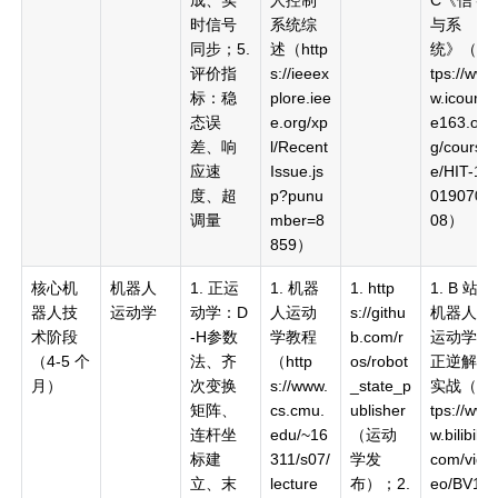
时信号
系统综
与系
同步；5.
述（http
统》（ht
评价指
s://ieeex
tps://ww
标：稳
plore.iee
w.icours
态误
e.org/xp
e163.or
差、响
l/Recent
g/cours
应速
Issue.js
e/HIT-10
度、超
p?punu
019070
调量
mber=8
08）
859）
核心机
机器人
1. 正运
1. 机器
1. http
1. B 站
器人技
运动学
动学：D
人运动
s://githu
机器人
术阶段
-H参数
学教程
b.com/r
运动学
（4-5 个
法、齐
（http
os/robot
正逆解
月）
次变换
s://www.
_state_p
实战（ht
矩阵、
cs.cmu.
ublisher
tps://ww
连杆坐
edu/~16
（运动
w.bilibili.
标建
311/s07/
学发
com/vid
立、末
lecture
布）；2.
eo/BV1