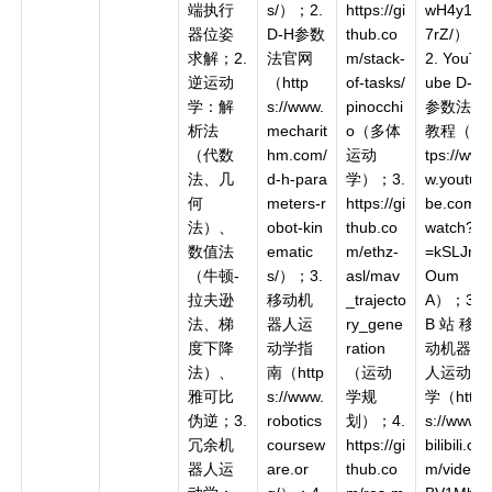
端执行
s/）；2.
https://gi
wH4y1o
器位姿
D-H参数
thub.co
7rZ/）；
求解；2.
法官网
m/stack-
2. YouT
逆运动
（http
of-tasks/
ube D-H
学：解
s://www.
pinocchi
参数法
析法
mecharit
o（多体
教程（ht
（代数
hm.com/
运动
tps://ww
法、几
d-h-para
学）；3.
w.youtu
何
meters-r
https://gi
be.com/
法）、
obot-kin
thub.co
watch?v
数值法
ematic
m/ethz-
=kSLJria
（牛顿-
s/）；3.
asl/mav
Oum
拉夫逊
移动机
_trajecto
A）；3.
法、梯
器人运
ry_gene
B 站 移
度下降
动学指
ration
动机器
法）、
南（http
（运动
人运动
雅可比
s://www.
学规
学（http
伪逆；3.
robotics
划）；4.
s://www.
冗余机
coursew
https://gi
bilibili.co
器人运
are.or
thub.co
m/video/