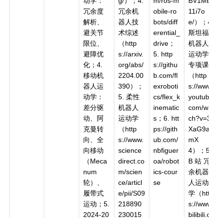
动学：
g/）；4.
m/ros-m
BV1Mb4
冗余度
冗余机
obile-ro
11i7o
解析、
器人技
bots/diff
e/）；4.
避关节
术综述
erential_
斯坦福
限位、
（http
drive；
机器人
避障优
s://arxiv.
5. http
运动学
化；4.
org/abs/
s://githu
专项课
移动机
2204.00
b.com/fl
（http
器人运
390）；
exroboti
s://www.
动学：
5. 柔性
cs/flex_k
youtube.
差分驱
机器人
inematic
com/wat
动、阿
运动学
s；6. htt
ch?v=3I
克曼转
（http
ps://gith
XaG9au
向、全
s://www.
ub.com/
mX
向移动
science
nbfiguer
4）；5.
（Meca
direct.co
oa/robot
B 站 冗
num
m/scien
ics-cour
余机器
轮）、
ce/articl
se
人运动
履带式
e/pii/S09
学（http
运动；5.
218890
s://www.
2024-20
230015
bilibili.co