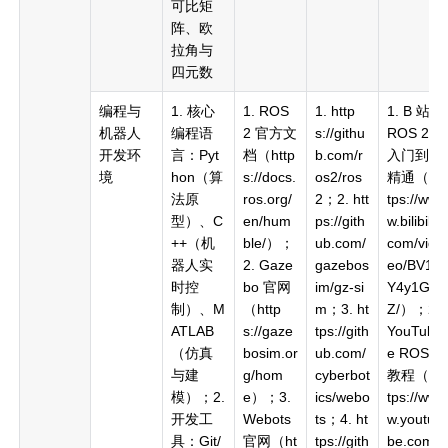
可比矩
阵、欧
拉角与
四元数
编程与
1. 核心
1. ROS
1. http
1. B 站
机器人
编程语
2 官方文
s://githu
ROS 2
开发环
言：Pyt
档（http
b.com/r
入门到
境
hon（算
s://docs.
os2/ros
精通（ht
法原
ros.org/
2；2. htt
tps://ww
型）、C
en/hum
ps://gith
w.bilibili.
++（机
ble/）；
ub.com/
com/vid
器人实
2. Gaze
gazebos
eo/BV1d
时控
bo 官网
im/gz-si
Y4y1G7i
制）、M
（http
m；3. ht
Z/）；2.
ATLAB
s://gaze
tps://gith
YouTub
（仿真
bosim.or
ub.com/
e ROS 2
与建
g/hom
cyberbot
教程（ht
模）；2.
e）；3.
ics/webo
tps://ww
开发工
Webots
ts；4. ht
w.youtu
具：Git/
官网（ht
tps://gith
be.com/