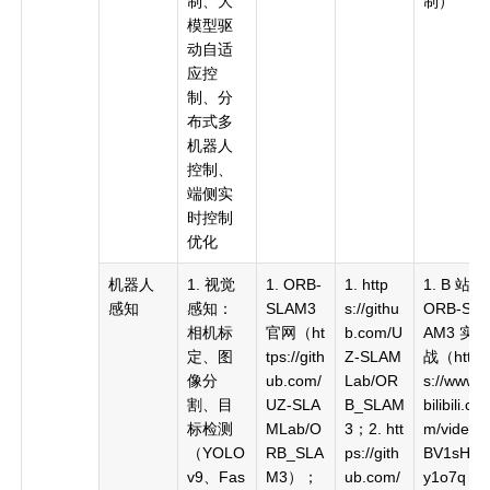
制、大
制）
模型驱
动自适
应控
制、分
布式多
机器人
控制、
端侧实
时控制
优化
机器人
1. 视觉
1. ORB-
1. http
1. B 站
感知
感知：
SLAM3
s://githu
ORB-SL
相机标
官网（ht
b.com/U
AM3 实
定、图
tps://gith
Z-SLAM
战（http
像分
ub.com/
Lab/OR
s://www.
割、目
UZ-SLA
B_SLAM
bilibili.co
标检测
MLab/O
3；2. htt
m/video/
（YOLO
RB_SLA
ps://gith
BV1sH4
v9、Fas
M3）；
ub.com/
y1o7q