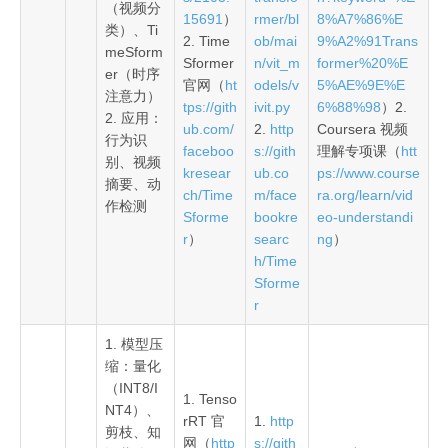
（视频分
15691
）
rmer/bl
8%A7%86%E
类）、Ti
2. Time
ob/mai
9%A2%91Trans
meSform
Sformer
n/vit_m
former%20%E
er（时序
官网（
ht
odels/v
5%AE%9E%E
注意力）
tps://gith
ivit.py
6%88%98
）2.
2. 应用：
ub.com/
2.
http
Coursera 视频
行为识
faceboo
s://gith
理解专项课（
htt
别、视频
kresear
ub.co
ps://www.course
摘要、动
ch/Time
m/face
ra.org/learn/vid
作检测
Sforme
bookre
eo-understandi
r
）
searc
ng
）
h/Time
Sforme
r
1. 模型压
缩：量化
（INT8/I
1. Tenso
NT4）、
rRT 官
1.
http
剪枝、知
网（
http
s://gith