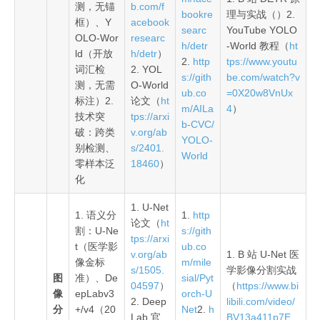
测，无锚
b.com/f
bookre
理与实战（）2.
框）、Y
acebook
searc
YouTube YOLO
OLO-Wor
researc
h/detr
-World 教程（
ht
ld（开放
h/detr
）
2.
http
tps://www.youtu
词汇检
2. YOL
s://gith
be.com/watch?v
测，无需
O-World
ub.co
=0X20w8VnUx
标注）2.
论文（
ht
m/AILa
4
）
技术突
tps://arxi
b-CVC/
破：跨类
v.org/ab
YOLO-
别检测、
s/2401.
World
零样本泛
18460
）
化
1. U-Net
1. 语义分
1.
http
论文（
ht
割：U-Ne
s://gith
tps://arxi
t（医学影
ub.co
v.org/ab
1. B 站 U-Net 医
像金标
m/mile
s/1505.
学影像分割实战
图
准）、De
sial/Pyt
04597
）
（
https://www.bi
像
epLabv3
orch-U
2. Deep
libili.com/video/
分
+/v4（20
Net
2.
h
Lab 官
BV13a411p7E