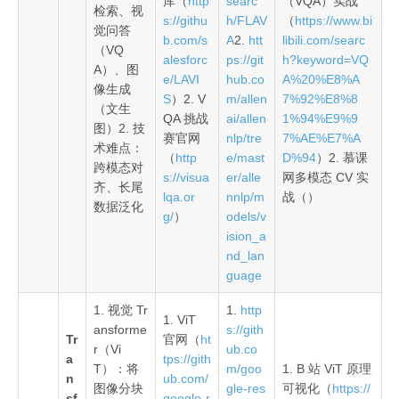
库（
http
searc
（VQA）实战
检索、视
s://githu
h/FLAV
（
https://www.bi
觉问答
b.com/s
A
2.
htt
libili.com/searc
（VQ
alesforc
ps://git
h?keyword=VQ
A）、图
e/LAVI
hub.co
A%20%E8%A
像生成
S
）2. V
m/allen
7%92%E8%8
（文生
QA 挑战
ai/allen
1%94%E9%9
图）2. 技
赛官网
nlp/tre
7%AE%E7%A
术难点：
（
http
e/mast
D%94
）2. 慕课
跨模态对
s://visua
er/alle
网多模态 CV 实
齐、长尾
lqa.or
nnlp/m
战（）
数据泛化
g/
）
odels/v
ision_a
nd_lan
guage
1. 视觉 Tr
1.
http
1. ViT
ansforme
s://gith
Tr
官网（
ht
r（Vi
ub.co
a
tps://gith
T）：将
m/goo
1. B 站 ViT 原理
n
ub.com/
图像分块
gle-res
可视化（
https://
sf
google-r