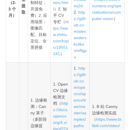
（2-
制特征，
ntro.htm
提
es2d
oursera.org/spe
3 个
开源免
l
）2. 知
取
2.
http
cializations/com
月）
费）2. 应
乎 CV
s://gith
puter-vision
）
用场景：
专栏（
ht
ub.co
图像匹
tps://ww
m/alex
配、目标
w.zhihu.
anders
定位、全
com/topi
kuliko
景拼接
c/19551
v/siftgp
241
）
u
1.
http
s://gith
ub.co
1. Open
m/ope
CV 边缘
ncv/op
检测文
1. 边缘检
encv/tr
档（
http
测：Can
ee/ma
1. B 站 Canny
s://docs.
ny 算子
ster/sa
边缘检测实战
opencv.
（多阶段
mples/
（
https://www.bi
org/4.x/
边缘提
pytho
libili.com/video/
da/d22/t