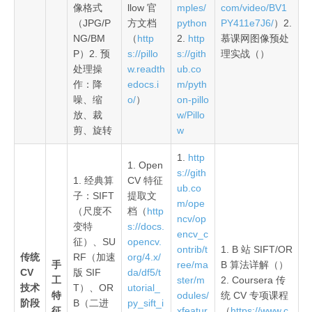
像格式
llow 官
mples/
com/video/BV1
（JPG/P
方文档
python
PY411e7J6/
）2.
NG/BM
（
http
2.
http
慕课网图像预处
P）2. 预
s://pillo
s://gith
理实战（）
处理操
w.readth
ub.co
作：降
edocs.i
m/pyth
噪、缩
o/
）
on-pillo
放、裁
w/Pillo
剪、旋转
w
1.
http
1. Open
s://gith
1. 经典算
CV 特征
ub.co
子：SIFT
提取文
m/ope
（尺度不
档（
http
ncv/op
变特
s://docs.
encv_c
征）、SU
opencv.
ontrib/t
1. B 站 SIFT/OR
传统
RF（加速
org/4.x/
手
ree/ma
B 算法详解（）
CV
版 SIF
da/df5/t
工
ster/m
2. Coursera 传
技术
T）、OR
utorial_
特
odules/
统 CV 专项课程
阶段
B（二进
py_sift_i
征
xfeatur
（
https://www.c