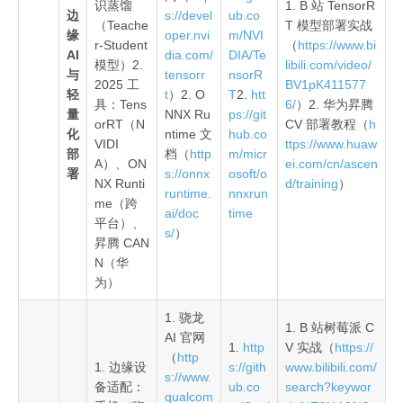
识蒸馏
1. B 站 TensorR
边
s://devel
ub.co
（Teache
T 模型部署实战
缘
oper.nvi
m/NVI
r-Student
（
https://www.bi
AI
dia.com/
DIA/Te
模型）2.
libili.com/video/
与
tensorr
nsorR
2025 工
BV1pK411577
轻
t
）2. O
T
2.
htt
具：Tens
6/
）2. 华为昇腾
量
NNX Ru
ps://git
orRT（N
CV 部署教程（
h
化
ntime 文
hub.co
VIDI
ttps://www.huaw
部
档（
http
m/micr
A）、ON
ei.com/cn/ascen
署
s://onnx
osoft/o
NX Runti
d/training
）
runtime.
nnxrun
me（跨
ai/doc
time
平台）、
s/
）
昇腾 CAN
N（华
为）
1. 骁龙
1. B 站树莓派 C
AI 官网
1.
http
V 实战（
https://
（
http
1. 边缘设
s://gith
www.bilibili.com/
s://www.
备适配：
ub.co
search?keywor
qualcom