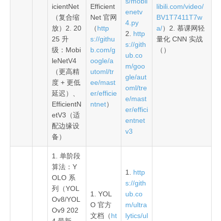
s/mobil
icientNet
Efficient
libili.com/video/
enetv
（复合缩
Net 官网
BV1T7411T7w
4.py
放）2. 20
（
http
a/
）2. 慕课网轻
2.
http
25 升
s://githu
量化 CNN 实战
s://gith
级：Mobi
b.com/g
（）
ub.co
leNetV4
oogle/a
m/goo
（更高精
utoml/tr
gle/aut
度 + 更低
ee/mast
oml/tre
延迟）、
er/efficie
e/mast
EfficientN
ntnet
）
er/effici
etV3（适
entnet
配边缘设
v3
备）
1. 单阶段
算法：Y
1.
http
OLO 系
s://gith
列（YOL
1. YOL
ub.co
Ov8/YOL
O 官方
m/ultra
Ov9 202
文档（
ht
lytics/ul
4 最新