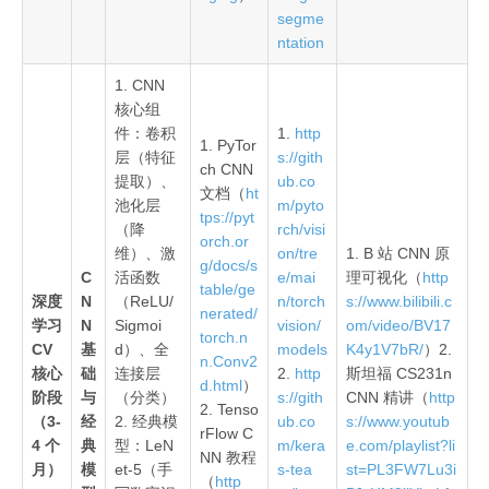
segme
ntation
1. CNN
核心组
件：卷积
1.
http
1. PyTor
层（特征
s://gith
ch CNN
提取）、
ub.co
文档（
ht
池化层
m/pyto
tps://pyt
（降
rch/visi
orch.or
维）、激
on/tre
1. B 站 CNN 原
g/docs/s
C
活函数
e/mai
理可视化（
http
table/ge
深度
N
（ReLU/
n/torch
s://www.bilibili.c
nerated/
学习
N
Sigmoi
vision/
om/video/BV17
torch.n
CV
基
d）、全
models
K4y1V7bR/
）2.
n.Conv2
核心
础
连接层
2.
http
斯坦福 CS231n
d.html
）
阶段
与
（分类）
s://gith
CNN 精讲（
http
2. Tenso
（3-
经
2. 经典模
ub.co
s://www.youtub
rFlow C
4 个
典
型：LeN
m/kera
e.com/playlist?li
NN 教程
月）
模
et-5（手
s-tea
st=PL3FW7Lu3i
（
http