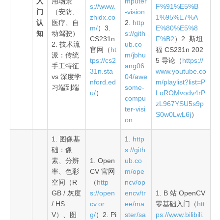
入
用场景
mputer
s://www.
F%91%E5%B
门
（安防、
-vision
zhidx.co
1%95%E7%A
认
医疗、自
2.
http
m/
）3.
E%80%E5%8
知
动驾驶）
s://gith
CS231n
F%B2
）2. 斯坦
2. 技术流
ub.co
官网（
ht
福 CS231n 202
派：传统
m/jbhu
tps://cs2
5 导论（
https://
手工特征
ang06
31n.sta
www.youtube.co
vs 深度学
04/awe
nford.ed
m/playlist?list=P
习端到端
some-
u/
）
LoROMvodv4rP
compu
zL967YSU5s9p
ter-visi
S0w0LwL6j
）
on
1. 图像基
1.
http
础：像
s://gith
素、分辨
1. Open
ub.co
率、色彩
CV 官网
m/ope
空间（R
（
http
ncv/op
GB / 灰度
s://open
encv/tr
1. B 站 OpenCV
/ HS
cv.or
ee/ma
零基础入门（
htt
V）、图
g/
）2. Pi
ster/sa
ps://www.bilibili.