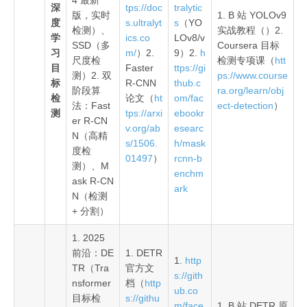
深
tps://doc
tralytic
版，实时
1. B 站 YOLOv9
度
s.ultralyt
s
（YO
检测）、
实战教程（）2.
学
ics.co
LOv8/v
SSD（多
Coursera 目标
习
m/
）2.
9）2.
h
尺度检
检测专项课（
htt
目
Faster
ttps://gi
测）2. 双
ps://www.course
标
R-CNN
thub.c
阶段算
ra.org/learn/obj
检
论文（
ht
om/fac
法：Fast
ect-detection
）
测
tps://arxi
ebookr
er R-CN
v.org/ab
esearc
N（高精
s/1506.
h/mask
度检
01497
）
rcnn-b
测）、M
enchm
ask R-CN
ark
N（检测
+ 分割）
1. 2025
前沿：DE
1. DETR
1.
http
TR（Tra
官方文
s://gith
nsformer
档（
http
ub.co
目标检
s://githu
m/face
1. B 站 DETR 原