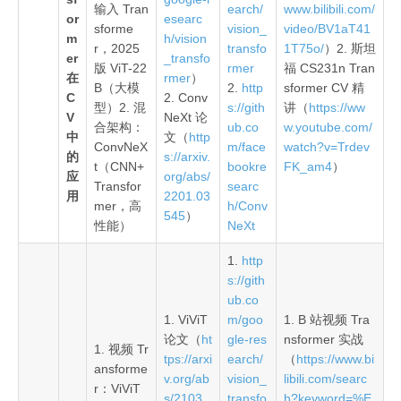
输入 Tran
earch/
www.bilibili.com/
or
esearc
sforme
vision_
video/BV1aT41
m
h/vision
r，2025
transfo
1T75o/
）2. 斯坦
er
_transfo
版 ViT-22
rmer
福 CS231n Tran
在
rmer
）
B（大模
2.
http
sformer CV 精
C
2. Conv
型）2. 混
s://gith
讲（
https://ww
V
NeXt 论
合架构：
ub.co
w.youtube.com/
中
文（
http
ConvNeX
m/face
watch?v=Trdev
的
s://arxiv.
t（CNN+
bookre
FK_am4
）
应
org/abs/
Transfor
searc
用
2201.03
mer，高
h/Conv
545
）
性能）
NeXt
1.
http
s://gith
ub.co
1. ViViT
m/goo
1. B 站视频 Tra
论文（
ht
gle-res
nsformer 实战
1. 视频 Tr
tps://arxi
earch/
（
https://www.bi
ansforme
v.org/ab
vision_
libili.com/searc
r：ViViT
s/2103.
transfo
h?keyword=%E