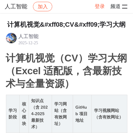
人工智能
登录
频道
加入
帖子详情
社区
人工智能
学习打卡
计算机视觉&#xff08;CV&#xff09;学习大纲
人工智能
2025-12-25
计算机视觉（CV）学习大纲
（Excel 适配版，含最新技
术与全量资源）
知识点
核
学习网
（含 202
GitHu
学习
心
站（含
学习视频网站
4-2025
b 项目
阶段
模
有效网
（含有效网址）
最新技
地址
块
址）
术）