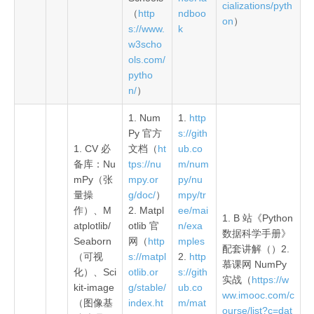
cializations/pyth
（
http
ndboo
on
）
s://www.
k
w3scho
ols.com/
pytho
n/
）
1. Num
1.
http
Py 官方
s://gith
1. CV 必
文档（
ht
ub.co
备库：Nu
tps://nu
m/num
mPy（张
mpy.or
py/nu
量操
g/doc/
）
mpy/tr
作）、M
2. Matpl
ee/mai
1. B 站《Python
atplotlib/
otlib 官
n/exa
数据科学手册》
Seaborn
网（
http
mples
配套讲解（）2.
（可视
s://matpl
2.
http
慕课网 NumPy
化）、Sci
otlib.or
s://gith
实战（
https://w
kit-image
g/stable/
ub.co
ww.imooc.com/c
（图像基
index.ht
m/mat
ourse/list?c=dat