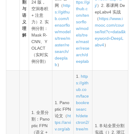
割
24 版，
ttps://gi
网（
http
j/
）2. 慕课网 De
与
空洞卷积
thub.c
s://githu
epLabv4 实战
语
+ 注意
om/ten
b.com/t
（
https://www.i
义
力）2. 实
sorflo
ensorflo
mooc.com/cour
理
例分割：
w/mod
w/model
se/list?c=data&k
解
Mask R-
els/tre
s/tree/m
eyword=DeepL
CNN、Y
e/mast
aster/re
abv4
）
OLACT
er/rese
search/
（实时实
arch/d
deepla
例分割）
eeplab
b
）
1.
http
s://gith
ub.co
m/face
1. Pano
bookre
ptic FPN
searc
1. 全景分
论文（
ht
h/dete
割：Pano
tps://arxi
ctron2/
ptic FPN
1. B 站全景分割
v.org/ab
tree/m
（语义 +
实战（）2. 浙江