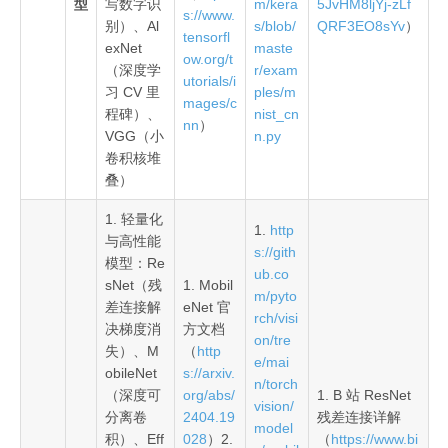
型
写数字识
m/kera
5JvHM8ljYj-zLf
s://www.
别）、Al
s/blob/
QRF3EO8sYv
）
tensorfl
exNet
maste
ow.org/t
（深度学
r/exam
utorials/i
习 CV 里
ples/m
mages/c
程碑）、
nist_cn
nn
）
VGG（小
n.py
卷积核堆
叠）
1. 轻量化
1.
http
与高性能
s://gith
模型：Re
ub.co
sNet（残
1. Mobil
m/pyto
差连接解
eNet 官
rch/visi
决梯度消
方文档
on/tre
失）、M
（
http
e/mai
obileNet
s://arxiv.
n/torch
（深度可
org/abs/
1. B 站 ResNet
vision/
分离卷
2404.19
残差连接详解
model
积）、Eff
028
）2.
（
https://www.bi