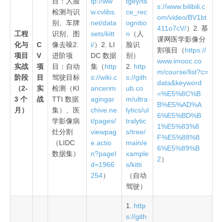
目：人脸
tp://ww
tgey/fa
s://www.bilibili.c
检测与识
w.cvlibs.
ce_rec
om/video/BV1bt
别、车牌
net/data
ognitio
411o7cV/
）2. 慕
工程
识别、图
sets/kitt
n
（人
课网医学影像分
化与
C
像去噪2.
i/
）2. LI
脸识
割项目（
https://
项目
V
进阶项
DC 数据
别）
www.imooc.co
实战
项
目：自动
集（
http
2.
http
m/course/list?c=
阶段
目
驾驶目标
s://wiki.c
s://gith
data&keyword
（2-
实
检测（KI
ancerim
ub.co
=%E5%8C%B
3 个
战
TTI 数据
agingar
m/ultra
B%E5%AD%A
月）
集）、医
chive.ne
lytics/ul
6%E5%BD%B
学影像病
t/pages/
tralytic
1%E5%83%8
灶分割
viewpag
s/tree/
F%E5%88%8
（LIDC
e.actio
main/e
6%E5%89%B
数据集）
n?pageI
xample
2
）
d=1966
s/kitti
254
）
（自动
驾驶）
1.
http
s://gith