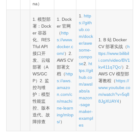
na）
1.
http
1. 模型部
1. Dock
s://gith
署：Dock
er 官网
ub.co
er 容器
（
http
m/dock
化、RES
s://www.
1. B 站 Docker
er/awe
Tful API
docker.c
CV 部署实战（
h
some-
接口开
om/
）2.
ttps://www.bilibil
compo
发、云端
AWS CV
i.com/video/BV1
se
2.
ht
部署（A
部署文
kv411q7Qc/
）2.
tps://git
WS/GC
档（
http
AWS CV 模型部
hub.co
P）2. 监
s://aws.
署教程（
https://
m/awsl
控与维
amazo
www.youtube.co
abs/a
护：模型
n.com/c
m/watch?v=5q8
mazon
性能监
n/machi
8JgXUAY4
）
-sage
控、版本
ne-learn
maker-
迭代、故
ing/mlop
exampl
障排查
s/
）
es