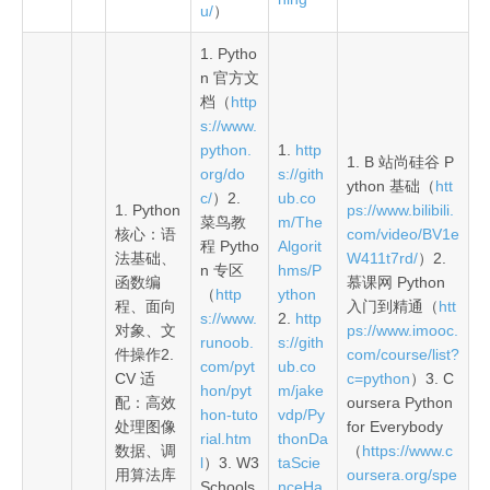
u/
）
1. Pytho
n 官方文
档（
http
s://www.
python.
1.
http
1. B 站尚硅谷 P
org/do
s://gith
ython 基础（
htt
c/
）2.
ub.co
1. Python
ps://www.bilibili.
菜鸟教
m/The
核心：语
com/video/BV1e
程 Pytho
Algorit
法基础、
W411t7rd/
）2.
n 专区
hms/P
函数编
慕课网 Python
（
http
ython
程、面向
入门到精通（
htt
s://www.
2.
http
对象、文
ps://www.imooc.
runoob.
s://gith
件操作2.
com/course/list?
com/pyt
ub.co
CV 适
c=python
）3. C
hon/pyt
m/jake
配：高效
oursera Python
hon-tuto
vdp/Py
处理图像
for Everybody
rial.htm
thonDa
数据、调
（
https://www.c
l
）3. W3
taScie
用算法库
oursera.org/spe
Schools
nceHa