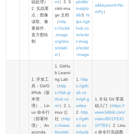
础处理）
ml
）3. S
plotlib/
a&keyword=Nu
2. 实战要
cikit-ima
matplo
mPy
）
点：图像
ge 文档
tlib
3.
ht
读取、像
（
http
tps://git
素操作、
s://scikit
hub.co
直方图绘
-image.
m/sciki
制
org/doc
t-imag
s/stabl
e/scikit
e/
）
-image
1. GitHu
b Learni
1. 开发工
ng Lab
1.
http
具：Git/G
（
http
s://gith
itHub（版
s://lab.gi
ub.co
本管
thub.co
m/git-g
1. B 站 Git 零基
理）、Lin
m/
）2. L
uides
础入门（
https://
ux 命令行
inux 公
2.
http
www.bilibili.com/
（部署环
社（
http
s://gith
video/BV1FE41
境）、An
s://www.
ub.co
1P7B3/
）2. Linu
aconda
linuxidc.
m/justj
x 命令行实战教