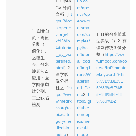
1. Open
ub.co
CV 分割
m/ope
文档（
ht
ncv/op
tps://doc
encv/tr
s.openc
ee/ma
1. 图像分
v.org/4.
ster/sa
1. B 站分水岭算
割：阈值
x/d3/db
mples/
法实战（）2. 慕
分割（二
4/tutoria
pytho
课网传统图像分
值化）、
l_py_wa
n/tutori
割（
https://ww
区域生
tershed.
al_cod
w.imooc.com/co
长、分水
html
）2.
e/ImgT
urse/list?c=data
岭算法2.
医学影
rans/W
&keyword=%E
应用：医
像分析
atersh
5%9B%BE%E
学图像病
社区（
ht
ed_De
5%83%8F%E
灶分割、
tps://ww
mo
2.
h
5%88%86%E
工业缺陷
w.medrx
ttps://gi
5%89%B2
）
检测
iv.org/to
thub.c
pic/cate
om/top
gory/me
ics/me
dical-im
dical-i
aging
）
mage-