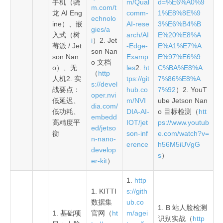
手机（骁
m/Qual
d=%E6%A0%9
m.com/t
龙 AI Eng
comm-
1%E8%8E%9
echnolo
ine）、嵌
AI-rese
3%E6%B4%B
gies/a
入式（树
arch/AI
E%20%E8%A
i
）2. Jet
莓派 / Jet
-Edge-
E%A1%E7%A
son Nan
son Nan
Examp
E%97%E6%9
o 文档
o）、无
les
2.
ht
C%BA%E8%A
（
http
人机2. 实
tps://git
7%86%E8%A
s://devel
战要点：
hub.co
7%92
）2. YouT
oper.nvi
低延迟、
m/NVI
ube Jetson Nan
dia.com/
低功耗、
DIA-AI-
o 目标检测（
htt
embedd
高精度平
IOT/jet
ps://www.youtub
ed/jetso
衡
son-inf
e.com/watch?v=
n-nano-
erence
h56M5iUVgG
develop
s
）
er-kit
）
1.
http
1. KITTI
s://gith
数据集
ub.co
1. B 站人脸检测
1. 基础项
官网（
ht
m/agei
识别实战（
http