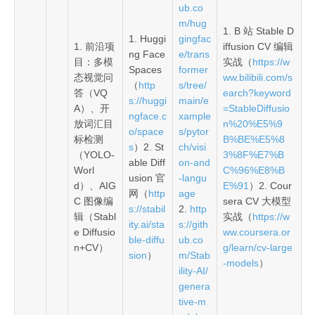
ub.co
m/hug
1. B 站 Stable D
1. Huggi
gingfac
1. 前沿项
iffusion CV 编辑
ng Face
e/trans
目：多模
实战（
https://w
Spaces
former
态视觉问
ww.bilibili.com/s
（
http
s/tree/
答（VQ
earch?keyword
s://huggi
main/e
A）、开
=StableDiffusio
ngface.c
xample
放词汇目
n%20%E5%9
o/space
s/pytor
标检测
B%BE%E5%8
s
）2. St
ch/visi
（YOLO-
3%8F%E7%B
able Diff
on-and
Worl
C%96%E8%B
usion 官
-langu
d）、AIG
E%91
）2. Cour
网（
http
age
C 图像编
sera CV 大模型
s://stabil
2.
http
辑（Stabl
实战（
https://w
ity.ai/sta
s://gith
e Diffusio
ww.coursera.or
ble-diffu
ub.co
n+CV）
g/learn/cv-large
sion
）
m/Stab
-models
）
ility-AI/
genera
tive-m