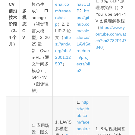
1. B 站 CLIP 原
CV
模态生
enai.co
nai/CLI
理与实战（）2.
前沿
多
成）、Fl
m/resea
P
2.
htt
YouTube GPT-4
技术
模
amingo
rch/cli
ps://git
V 图像理解教程
阶段
态
（视觉语
p
）2. B
hub.co
（
https://www.y
（3-
C
言大模
LIP-2 论
m/sale
outube.com/wat
4 个
V
型）2. 20
文（
http
sforce/
ch?v=Z782P1J7
月）
25 最
s://arxiv.
LAVIS/t
840
）
新：Qwe
org/abs/
ree/ma
n-VL（通
2301.12
in/proj
义千问多
597
）
ects/bli
模态）、
p2
GPT-4V
（图像理
解）
1.
http
s://gith
ub.co
1. LAVIS
m/face
1. 应用场
多模态
bookre
1. B 站视觉问答
景：图文