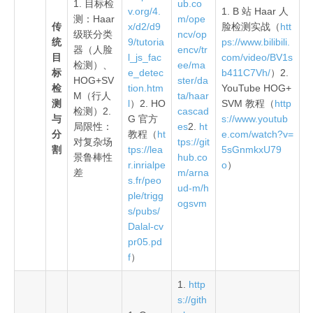
1. 目标检
ub.co
v.org/4.
1. B 站 Haar 人
测：Haar
m/ope
传
x/d2/d9
脸检测实战（
htt
级联分类
ncv/op
统
9/tutoria
ps://www.bilibili.
器（人脸
encv/tr
目
l_js_fac
com/video/BV1s
检测）、
ee/ma
标
e_detec
b411C7Vh/
）2.
HOG+SV
ster/da
检
tion.htm
YouTube HOG+
M（行人
ta/haar
测
l
）2. HO
SVM 教程（
http
检测）2.
cascad
与
G 官方
s://www.youtub
局限性：
es
2.
ht
分
教程（
ht
e.com/watch?v=
对复杂场
tps://git
割
tps://lea
5sGnmkxU79
景鲁棒性
hub.co
r.inrialpe
o
）
差
m/arna
s.fr/peo
ud-m/h
ple/trigg
ogsvm
s/pubs/
Dalal-cv
pr05.pd
f
）
1.
http
s://gith