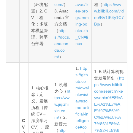
（环境配
com/
）
avac/fr
程（
https://ww
置）2. C
3. Anac
ee-pro
w.bilibili.com/vid
V 工程
onda 官
gramm
eo/BV1tK4y1C7
化：多版
方文档
ing-bo
Bp/
）
本模型管
（
http
oks-zh
理、跨平
s://docs.
_CN#li
台部署
anacon
nux
da.co
m/
）
1.
http
1. B 站计算机视
s://gith
觉发展简史（
htt
ub.co
1. 机器
ps://www.bilibili.
1. 核心概
m/owai
之心（
ht
com/search?ke
念：定
nlewis/
tps://ww
yword=%E8%A
义、发展
aweso
w.jiqizhi
E%A1%E7%A
历程（传
me-arti
xin.co
E%97%E6%9
统 CV→
ficial-in
m/
）2.
C%BA%E8%A
C
深度学习
telligen
新智元
7%86%E8%A
V
CV）、应
ce#co
（
http
7%92%E5%8