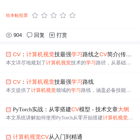
给本帖投票
904
回复
打赏
CV
：
计算机视觉
技最强
学习
路线之
CV
简介(传统视觉技术/相关概念)、早期/中期/近期应用领域(偏具体应用)、经典CNN架构(偏具体算法)概述、常用工具/库/框架/产品、环境安装、常用数据集、编程技巧
本文详尽地规划了
计算机视觉
技术的
学习
路径，从基础理
论到最新算法，包含
CV
市场岗位需求、综合应用领域实
践、必备技能构建，以及环境配置、数据集运用和编程技
CV
：
计算机视觉
技最强
学习
路线
巧，特别强调深度
学习
环境搭建与Yolo模型应用。
本文提供了
计算机视觉
领域的
学习
路线，涵盖必备技能、
应用领域、经典算法等。介绍了
CV
市场的岗位要求，综合
应用如安防、金融及自动驾驶等，并详细列举了领域内所
PyTorch实战：从零搭建
CV
模型 - 技术文章
大纲
需的基础知识和技术。
本文系统讲解如何使用PyTorch从零开始搭建
计算机视觉
模
型，涵盖环境配置、数据预处理、经典与现代CNN架构实
现、训练优化、模型评估及迁移
学习
等内容，并包含图像
计算机视觉
CV
从入门到精通
分类、目标检测等实战案例，最后介绍模型部署与性能调