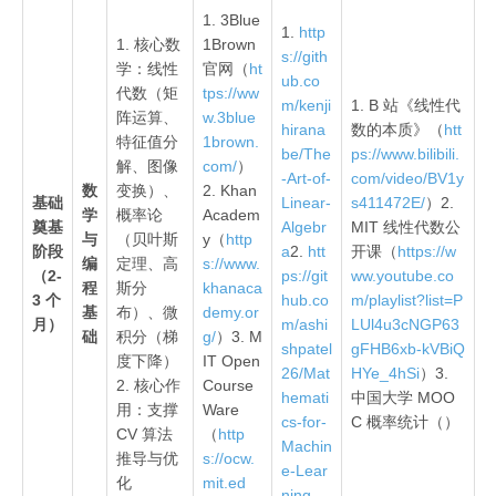
1. 3Blue
1.
http
1. 核心数
1Brown
s://gith
学：线性
官网（
ht
ub.co
代数（矩
tps://ww
m/kenji
1. B 站《线性代
阵运算、
w.3blue
hirana
数的本质》（
htt
特征值分
1brown.
be/The
ps://www.bilibili.
解、图像
com/
）
-Art-of-
com/video/BV1y
数
变换）、
2. Khan
基础
Linear-
s411472E/
）2.
学
概率论
Academ
奠基
Algebr
MIT 线性代数公
与
（贝叶斯
y（
http
阶段
a
2.
htt
开课（
https://w
编
定理、高
s://www.
（2-
ps://git
ww.youtube.co
程
斯分
khanaca
3 个
hub.co
m/playlist?list=P
基
布）、微
demy.or
月）
m/ashi
LUl4u3cNGP63
础
积分（梯
g/
）3. M
shpatel
gFHB6xb-kVBiQ
度下降）
IT Open
26/Mat
HYe_4hSi
）3.
2. 核心作
Course
hemati
中国大学 MOO
用：支撑
Ware
cs-for-
C 概率统计（）
CV 算法
（
http
Machin
推导与优
s://ocw.
e-Lear
化
mit.ed
ning