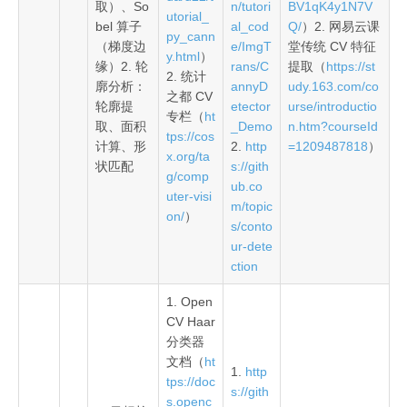
取）、So
n/tutori
BV1qK4y1N7V
utorial_
bel 算子
al_cod
Q/
）2. 网易云课
py_cann
（梯度边
e/ImgT
堂传统 CV 特征
y.html
）
缘）2. 轮
rans/C
提取（
https://st
2. 统计
廓分析：
annyD
udy.163.com/co
之都 CV
轮廓提
etector
urse/introductio
专栏（
ht
取、面积
_Demo
n.htm?courseId
tps://cos
计算、形
2.
http
=1209487818
）
x.org/ta
状匹配
s://gith
g/comp
ub.co
uter-visi
m/topic
on/
）
s/conto
ur-dete
ction
1. Open
CV Haar
分类器
文档（
ht
1.
http
tps://doc
s://gith
s.openc