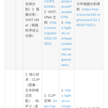
s/1901.
ain/pro
实例分
大学视频分割课
02446
）
jects/P
割）2. 视
程（
https://ww
2. ViViT-
anoptic
频分割：
w.icourse163.or
UNet 文
FPN
ViViT-UN
g/course/ZJU-1
档（
http
2.
http
et（视频
003377027
）
s://arxiv.
s://gith
时序语义
org/abs/
ub.co
分割）
2402.03
m/topic
300
）
s/video
-sema
ntic-se
gment
ation
1. 核心技
术：CLIP
（图像 -
文本跨模
1.
http
态匹
1. CLIP
s://gith
配）、BL
官网（
ht
ub.co
IP-2（多
tps://op
m/ope