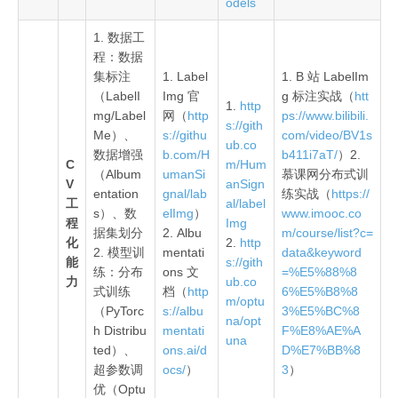
odels
1. 数据工
程：数据
集标注
1. Label
1. B 站 LabelIm
（LabelI
Img 官
g 标注实战（
htt
1.
http
mg/Label
网（
http
ps://www.bilibili.
s://gith
Me）、
s://githu
com/video/BV1s
ub.co
数据增强
b.com/H
b411i7aT/
）2.
C
m/Hum
（Album
umanSi
慕课网分布式训
V
anSign
entation
gnal/lab
练实战（
https://
工
al/label
s）、数
elImg
）
www.imooc.co
程
Img
据集划分
2. Albu
m/course/list?c=
化
2.
http
2. 模型训
mentati
data&keyword
能
s://gith
练：分布
ons 文
=%E5%88%8
力
ub.co
式训练
档（
http
6%E5%B8%8
m/optu
（PyTorc
s://albu
3%E5%BC%8
na/opt
h Distribu
mentati
F%E8%AE%A
una
ted）、
ons.ai/d
D%E7%BB%8
超参数调
ocs/
）
3
）
优（Optu