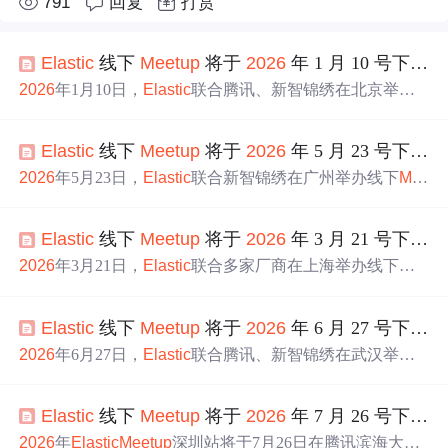
791
回复
打赏
Elastic
线下
Meetup
将于
2026
年 1 月 10 号下午在北京举行
2026
年1月10日，
Elastic
联合腾讯、新智锦绣在北京举办
线下
Meetup
，围绕
Elastic
search向量搜索、AI Agents、AI
Ops全链路智能化及搜索范式变革展开深度技术分享，涵
Elastic
线下
Meetup
将于
2026
年 5 月 23 号下午在广州举行
盖语义搜索、动态根因分析、Reranker模型与多模态演进
方向，推动搜索与AI深度融合。
2026
年5月23日，
Elastic
联合新智锦绣在广州举办线下
Me
etup
，聚焦
Elastic
search在AI时代的前沿应用。核心议题涵
盖向量搜索（稀疏/密集向量）、AI Agents构建、LLM+
Ela
Elastic
线下
Meetup
将于
2026
年 3 月 21 号下午在上海举行
stic
混合检索、Kibana大规模可视化实践，以及智能体封装
ES API实现自然语言数据查询。
活动
突出语义搜索、AIOp
2026
年3月21日，
Elastic
联合多家厂商在上海举办线下技
s安全分析、RAG增强与Plan-and-Execute智能体架构等关键
术
meetup
，聚焦
Elastic
search 在 AI 时代的演进。核心议
技术落地。
题涵盖向量搜索（稀疏/密集）、混合搜索（BM25+向
Elastic
线下
Meetup
将于
2026
年 6 月 27 号下午在武汉举行
量）、AI Agent 构建器、百亿级 AI 搜索优化、多源实时C
DC同步引擎
Elastic
Relay，以及基于 AI 的新一代可观测方
2026
年6月27日，
Elastic
联合腾讯、新智锦绣在武汉举办
案。
活动
汇聚
Elastic
、腾讯云、阿里云等一线专家，展现
线下技术沙龙，聚焦
Elastic
search向量搜索、AI Agents构
ES 在语义搜索、智能数据分析与企业数智化中的关键技术
建与落地实践。议程涵盖ES稀疏/密集向量语义检索、AI辅
突破。
Elastic
线下
Meetup
将于
2026
年 7 月 26 号下午在深圳举行
助性能优化人机协同范式、OpenClaw+ES全链路Agent可观
测与调度、以及小米规模化向量检索优化案例。
活动
强调
2026
年
Elastic
Meetup
深圳站将于7月26日在腾讯滨海大厦