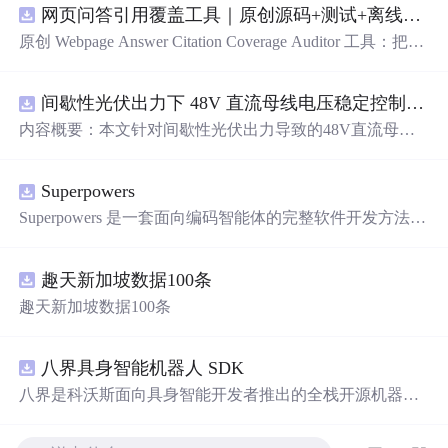
网页问答引用覆盖工具｜原创源码+测试+离线报告
原创 Webpage Answer Citation Coverage Auditor 工具：把网
页摘要中的事实性陈述与页面段落、发布时间和引用链接
对齐，统计未被证据覆盖的结论；本地网页、JSON/HTM
间歇性光伏出力下 48V 直流母线电压稳定控制及储能双向充放电闭环调控体系研究（Simulink仿真实现）
L/SVG报告、测试与示例。压缩包包含完整源码、3项自动
化测试、可复现示例、HTML/JSON/SVG离线报告、1080×
内容概要：本文针对间歇性光伏出力导致的48V直流母线
720运行效果图、README、运行说明、MIT License及原
电压波动问题，研究并构建了一套储能系统双向充放电闭
创授权声明。适合开发者进行工程预检、质量审查和交付
环调控体系，旨在实现离网型直流微网的功率动态平衡与
复核；Node.js 18+可直接运行，零第三方运行依赖。
Superpowers
电压稳定控制。通过Simulink搭建包含光伏阵列、Boost DC
-DC变换器、负载、双向DC-DC变换器及锂离子电池的完
Superpowers 是一套面向编码智能体的完整软件开发方法，
整直流微网系统模型，重点解决光伏发电波动引起的功率
它构建于一系列可组合技能及确保智能体能正确运用这些
供需失衡难题。采用最大功率点跟踪（MPPT）技术提升
技能的初始指令之上。
光伏能量捕获效率，并结合储能系统的双向调节能力，实
趣天新加坡数据100条
施削峰填谷策略，实现能量的时空转移与动态补偿。研究
趣天新加坡数据100条
涵盖系统建模、控制策略设计、仿真验证全流程，确保在
光照变化、负载突变等复杂工况下母线电压的稳定性，提
升微网系统的电能质量和运行可靠性。; 适合人群：具备电
八界具身智能机器人 SDK
力电子、自动控制或新能源系统等相关专业知识背景，从
八界是科沃斯面向具身智能开发者推出的全栈开源机器人
事微电网、分布式能源、储能控制等领域研究的研究生、
平台。平台搭载六自由度机械臂、二指灵巧夹爪、多模态
科研人员及工程技术人员。; 使用场景及目标：①用于离网
感知系统与双 RK3588 融合 SoC，开放从底层调试、机器
光伏直流微网系统的仿真建模与稳定性分析；②掌握MPP