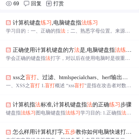
69
回复
打赏
计算机键盘
练习
,电脑键盘指
法
练习
学习目的：一、正确的指
法
；二、熟悉字母位置。来源：
电脑入门到精通网http://www.58116.cn/学习步骤：
第一步
、
将手指放在键盘上(如下图，手指放在八个基本键上，两个
正确使用计算机键盘的方
法
是,电脑键盘指
法
练习
的
母指轻放在空格键上)第二步、
练习
击键(例如要打D键，方
法
是：1、提起左手约离键盘两厘米；2、向下击键时中指
学会正确的键盘指
法
打字，对以后在使用电脑时是很重要
向下弹击D键，其它手指同时稍向上弹开，击键要能听见
的。正确的指
法
有利于快速实现
盲打
，而不用一直看着键
响声。击其它键类似打
法
，请多体会。形成正确的习惯很
盘打字。下面学习啦小编就为大家介绍一下电脑键盘指
法
重要，而错误的习...
xss之
盲打
、过滤、htmlspecialchars、herf输出、js输出
练习
图，可以很方便的让你学习电脑键盘指
法
电脑键盘指
法
练习
学习目的：一、正确的指
法
;二、熟悉字母位置。电
一、XSS之
盲打
1.
盲打
概述 “xss
盲打
”是指在攻击者对数据
脑键盘指
法
学习步骤：
第一步
、将手指放在键盘上(如下
提交后展现的后台未知的情况下，网站采用了攻击者插入
图，手指放在八个基本键上，两个母指轻放在空格键上)第
了带真实攻击功能的xss攻击代码（通常是使用script标签引
二步、
练习
击键(例如要打D键，方
法
是：1、提起...
计算机指
法
标准,计算机键盘指
法
的正确
练习
步骤
入远程的js）的数据。当未知后台在展现时没有对这些提
交的数据进行过滤，那么后台管理人员在操作时就会触发x
键盘指
法
练习
图电脑键盘指
法
练习
学习目的: 1.正确指
法
；
ss来实现攻击者预定好的“真实攻击功能”。 也就是只有从
2.熟悉字母位置.计算机键盘指
法
学习步骤:
第一步
是将手指
后台才能看到前端输入的内容，从前端无
法
判断是否存在x
放在键盘上(如下图所示，将手指放在八个基本键上，并将
ss 2.实验演示
第一步
：打开pikachu的xss
盲打
，随便输入信
怎么样用计算机打字,
五步
教你如何电脑快速打字！
两个手指放在空格键上)第二步，
练习
击键(例如，要敲击D
息 第二步：模拟后台管理员，登录后台进行查看（右上角
键，方
法
是: 1.将左手抬离键盘约2厘米； 2.按下键时，用