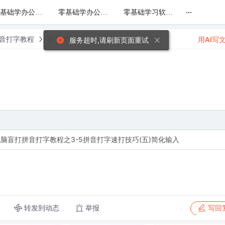
...
零基础学办公软件WPS文字Word从入门到精通课程
零基础学办公软件WPS表格Excel从入门到精通课程
零基础学习软件WPS演示（PPT）视频教程
拼音打字教程
帖子详情
用AI写
服务超时,请刷新页面重试
电脑盲打拼音打字教程之3-5拼音打字速打技巧(五)简化输入
转发到动态
举报
写回