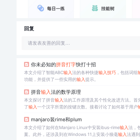
回复
请发表友善的回复…
你未必知的
拼音打字
快打十招
本文介绍了智能ABC
输入
法的各种快捷
输入
技巧
，包括词组
功能，并提供了一些实用的
输入
提示。
拼音
输入
法的数学原理
本文探讨了拼音
输入
法的工作原理及其个性化改进方法。首
了
输入
一个汉字所需的按键次数。接着讨论了如何基于用户
manjaro装rime和plum
本文介绍了如何在Manjaro Linux中安装ibus-rime
输入
法，
案。此外，还涉及到在Windows 11上安装小狼毫
输入
法遇到