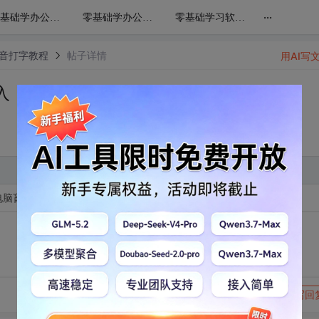
...
零基础学办公软件WPS文字Word从入门到精通课程
零基础学办公软件WPS表格Excel从入门到精通课程
零基础学习软件WPS演示（PPT）视频教程
拼音打字教程
帖子详情
用AI写
入
版电脑盲打拼音打字教程之3-3拼音打字速打技巧(三)u模式输入
转发到动态
举报
写回