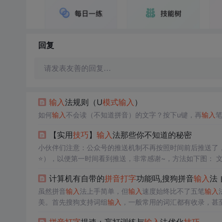
回复
请发表友善的回复…
输入
法规则（U
模式
输入
）
如何
输入
不会读（不知道拼音）的文字？按下u键，再
输入
笔
【实用
技巧
】
输入
法那些你不知道的秘密
小伙伴们注意：公众号的推送机制不再按照时间前后推送了
⭐），以便第一时间看到推送，非常感谢~，方法如下图： 文 章
计算机有自带的
拼音打字
功能吗,搜狗拼音
输入
法
虽然拼音
输入
法上手简单，但
输入
速度始终比不了五笔
输入
美。首先搜狗支持词组
输入
，一般常用的词汇都有收录，甚
法分享出来，供搜狗拼音使用者参考。软件名称：搜狗拼音