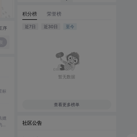
积分榜
荣誉榜
近7日
近30日
至今
正序
复
暂无数据
星标
查看更多榜单
法媲
社区公告
的方
020