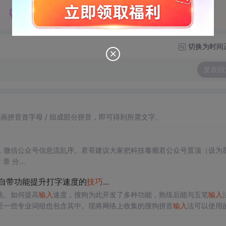
切换为时间
发表回
画拼音首字母 / 组成部分拼音，即可得到所需文字。
，微信公众号信息流乱序。君哥建议大家把科技毒瘤君公众号置顶（设为
 分...
 自带功能提升打字速度的
技巧
...
法。如何提高
输入
速度，搜狗为此开发了多种功能，熟练后能与五笔
输入
至一些专业词组也包含其中。现将网络上收集的搜狗拼音
输入
法可以使用
输入
法 v9.8.0.3746 官方正式免费安装版软件大小：49.5MB更新时间：2