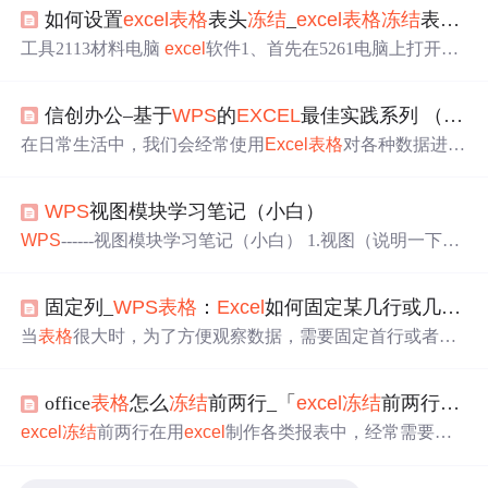
如何设置
excel
表格
表头
冻结
_
excel
表格
冻结
表头怎么设置
工具2113材料电脑
excel
软件1、首先在5261电脑上打开
ex
cel
表格
，如下图所示。2、打开之4102后的页面1653如
下。3、如下图所示，接着用鼠标选择需要
冻结
的部分。
信创办公–基于
WPS
的
EXCEL
最佳实践系列 （创建
4、接着在顶部工具栏中找到“视图”选项，如下图所示，点
击打开。5、接着找到“
冻结
窗格
”选项打开。6、最后在弹
在日常生活中，我们会经常使用
Excel
表格
对各种数据进行
出的界面选择“
冻结
拆分
窗格
”即可。打开相应的Excl文件
处理，但是由于我们对
Excel
表格
的众多
功能
不熟悉，使得
选择表头位置执行 视图—
冻结
即可：如下图选中要
冻结
的
我们需要较多的时间去完成数据的处理。接下来，我们将
行...
WPS
视图模块学习笔记（小白）
学习创建
excel
表格
的方法。
WPS
------视图模块学习笔记（小白） 1.视图（说明一下以
下所说的下拉框：所说图标右下角的小小倒三角按钮；版
本：
WPS
2019） (1)模块1 普通：默认页面布局模式 分
固定列_
WPS
表格
：
Excel
如何固定某几行或几列，滚动拖动时固定不变？
页预览：打印时会用到，将蓝色框线范围调整到刚好包含
所有内容，就可以将这些内容打印到一页，若像如图没有
当
表格
很大时，为了方便观察数据，需要固定首行或者前
包含“总计”列，“总计”列会被打印到第二页。（数据过多
几行；首列或者前几列；或者几行几列同时固定。固定了
不适宜打印到一页中，会压缩到看不清哦） 自定义视
的行或列，不随拖动滚动。我们在
WPS
2019中以下表为
图：自己设定视...
office
表格
怎么
冻结
前两行_「
excel
冻结
前两行」
exc
例，演示如何
冻结
窗格
？1.首先演示：怎样
冻结
首行或首
列？确保顶部处于开始选项卡的时候，鼠标点击
表格
的第1
excel
冻结
前两行在用
excel
制作各类报表中，经常需要将
行，A列。2.此时点击
冻结
窗格
的下拉菜单,选择
冻结
首
某一行
冻结
住，以方便随时能够了解每一个方格内的数据
行。3.如下图，首行被
冻结
之后，向下滚动
表格
，首行是
的类别和属性等信息，下面seo实验室小编以
excel
2013为